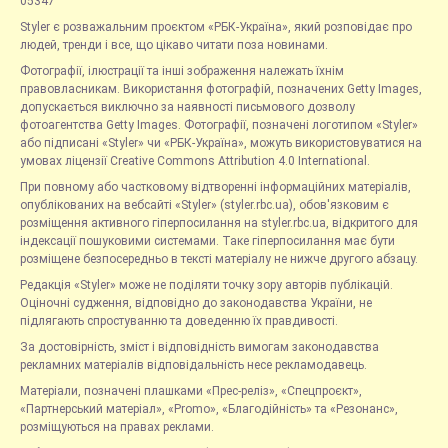
05347
Styler є розважальним проєктом «РБК-Україна», який розповідає про
людей, тренди і все, що цікаво читати поза новинами.
Фотографії, ілюстрації та інші зображення належать їхнім
правовласникам. Використання фотографій, позначених Getty Images,
допускається виключно за наявності письмового дозволу
фотоагентства Getty Images. Фотографії, позначені логотипом «Styler»
або підписані «Styler» чи «РБК-Україна», можуть використовуватися на
умовах ліцензії Creative Commons Attribution 4.0 International.
При повному або частковому відтворенні інформаційних матеріалів,
опублікованих на вебсайті «Styler» (styler.rbc.ua), обов'язковим є
розміщення активного гіперпосилання на styler.rbc.ua, відкритого для
індексації пошуковими системами. Таке гіперпосилання має бути
розміщене безпосередньо в тексті матеріалу не нижче другого абзацу.
Редакція «Styler» може не поділяти точку зору авторів публікацій.
Оціночні судження, відповідно до законодавства України, не
підлягають спростуванню та доведенню їх правдивості.
За достовірність, зміст і відповідність вимогам законодавства
рекламних матеріалів відповідальність несе рекламодавець.
Матеріали, позначені плашками «Прес-реліз», «Спецпроєкт»,
«Партнерський матеріал», «Promo», «Благодійність» та «Резонанс»,
розміщуються на правах реклами.