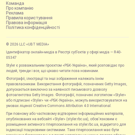
Команда
Про компанію
Реклама
Правила користування
Правова інформація
Політика конфіденційності
© 2026 LLC «UBT MEDIA»
Ідентифікатор онлайн-медіа в Реєстрі суб’єктів у сфері медіа — R40-
05347
Styler є розважальним проєктом «РБК-Україна», який розповідає про
людей, тренди і все, що цікаво читати поза новинами.
Фотографії, ілюстрації та інші зображення належать їхнім
правовласникам. Використання фотографій, позначених Getty Images,
допускається виключно за наявності письмового дозволу
фотоагентства Getty Images. Фотографії, позначені логотипом «Styler»
або підписані «Styler» чи «РБК-Україна», можуть використовуватися на
умовах ліцензії Creative Commons Attribution 4.0 International.
При повному або частковому відтворенні інформаційних матеріалів,
опублікованих на вебсайті «Styler» (styler.rbc.ua), обов'язковим є
розміщення активного гіперпосилання на styler.rbc.ua, відкритого для
індексації пошуковими системами. Таке гіперпосилання має бути