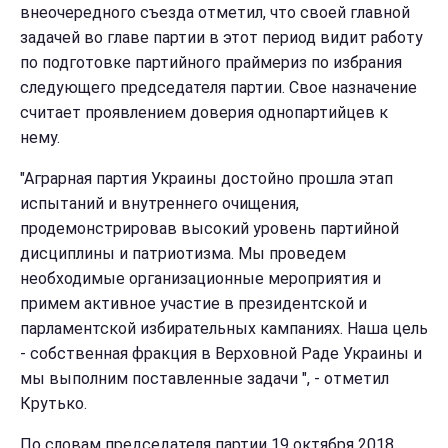
внеочередного съезда отметил, что своей главной
задачей во главе партии в этот период видит работу
по подготовке партийного праймериз по избрания
следующего председателя партии. Свое назначение
считает проявлением доверия однопартийцев к
нему.
"Аграрная партия Украины достойно прошла этап
испытаний и внутреннего очищения,
продемонстрировав высокий уровень партийной
дисциплины и патриотизма. Мы проведем
необходимые организационные мероприятия и
примем активное участие в президентской и
парламентской избирательных кампаниях. Наша цель
- собственная фракция в Верховной Раде Украины и
мы выполним поставленные задачи ", - отметил
Крутько.
По словам председателя партии 19 октября 2018