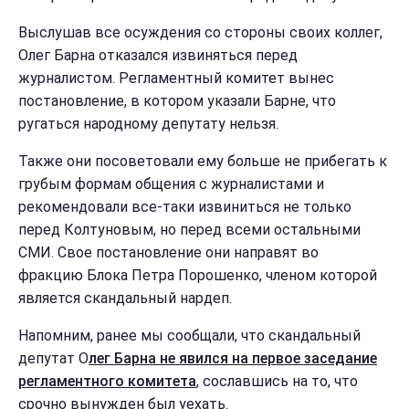
Выслушав все осуждения со стороны своих коллег,
Олег Барна отказался извиняться перед
журналистом. Регламентный комитет вынес
постановление, в котором указали Барне, что
ругаться народному депутату нельзя.
Также они посоветовали ему больше не прибегать к
грубым формам общения с журналистами и
рекомендовали все-таки извиниться не только
перед Колтуновым, но перед всеми остальными
СМИ. Свое постановление они направят во
фракцию Блока Петра Порошенко, членом которой
является скандальный нардеп.
Напомним, ранее мы сообщали, что скандальный
депутат О
лег Барна не явился на первое заседание
регламентного комитета
, сославшись на то, что
срочно вынужден был уехать.