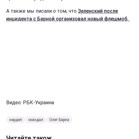
А также мы писали о том, что
Зеленский после
инцидента с Барной организовал новый флешмоб.
Видео: РБК-Украина
нардеп
скандал
Олег Барна
Читайте також