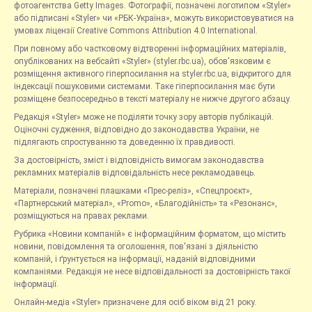
фотоагентства Getty Images. Фотографії, позначені логотипом «Styler»
або підписані «Styler» чи «РБК-Україна», можуть використовуватися на
умовах ліцензії Creative Commons Attribution 4.0 International.
При повному або частковому відтворенні інформаційних матеріалів,
опублікованих на вебсайті «Styler» (styler.rbc.ua), обов'язковим є
розміщення активного гіперпосилання на styler.rbc.ua, відкритого для
індексації пошуковими системами. Таке гіперпосилання має бути
розміщене безпосередньо в тексті матеріалу не нижче другого абзацу.
Редакція «Styler» може не поділяти точку зору авторів публікацій.
Оціночні судження, відповідно до законодавства України, не
підлягають спростуванню та доведенню їх правдивості.
За достовірність, зміст і відповідність вимогам законодавства
рекламних матеріалів відповідальність несе рекламодавець.
Матеріали, позначені плашками «Прес-реліз», «Спецпроєкт»,
«Партнерський матеріал», «Promo», «Благодійність» та «Резонанс»,
розміщуються на правах реклами.
Рубрика «Новини компаній» є інформаційним форматом, що містить
новини, повідомлення та оголошення, пов'язані з діяльністю
компаній, і ґрунтується на інформації, наданій відповідними
компаніями. Редакція не несе відповідальності за достовірність такої
інформації.
Онлайн-медіа «Styler» призначене для осіб віком від 21 року.