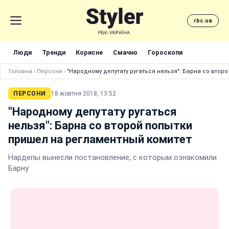
rbc.ua
Люди
Тренди
Корисне
Смачно
Гороскопи
Головна
›
Персони
›
"Народному депутату ругаться нельзя": Барна со втор
ПЕРСОНИ
18 жовтня 2018, 13:52
"Народному депутату ругаться
нельзя": Барна со второй попытки
пришел на регламентный комитет
Нардепы вынесли постановление, с которым ознакомили
Барну