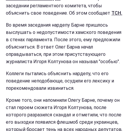
заседании регламентного комитета, чтобы
объяснить свое поведение. Об этом сообщает
ТСН.
Во время заседания нардепу Барне пришлось
выслушать о недопустимости хамского поведения
в стенах парламента. После этого, ему предложили
объясниться. В ответ Олег Барна начал
оправдываться, при этом присутствующего
журналиста Игоря Колтунова он называл "особью".
Коллеги пытались объяснить нардепу, что его
поведение неподобающе, осудили его лексику и
порекомендовали извиниться.
Кроме того, они напомнили Олегу Барне, почему он
стал героем сюжета Игоря Колтунова, после
которого разразился скандал и отметили, что после
его выходки появился флешмоб среди украинцев,
который бросает тень на всех народных депутатов.