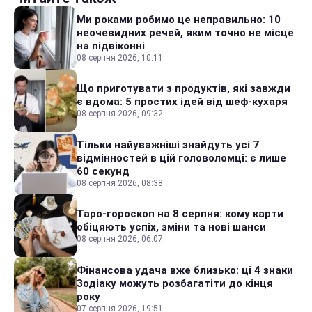
Ми роками робимо це неправильно: 10
неочевидних речей, яким точно не місце
на підвіконні
08 серпня 2026, 10:11
Що приготувати з продуктів, які завжди
є вдома: 5 простих ідей від шеф-кухаря
08 серпня 2026, 09:32
Тільки найуважніші знайдуть усі 7
відмінностей в цій головоломці: є лише
60 секунд
08 серпня 2026, 08:38
Таро-гороскоп на 8 серпня: кому карти
обіцяють успіх, зміни та нові шанси
08 серпня 2026, 06:07
Фінансова удача вже близько: ці 4 знаки
Зодіаку можуть розбагатіти до кінця
року
07 серпня 2026, 19:51