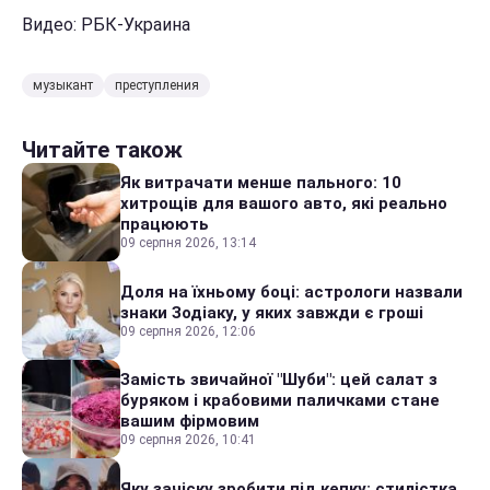
Видео: РБК-Украина
музыкант
преступления
Читайте також
Як витрачати менше пального: 10
хитрощів для вашого авто, які реально
працюють
09 серпня 2026, 13:14
Доля на їхньому боці: астрологи назвали
знаки Зодіаку, у яких завжди є гроші
09 серпня 2026, 12:06
Замість звичайної "Шуби": цей салат з
буряком і крабовими паличками стане
вашим фірмовим
09 серпня 2026, 10:41
Яку зачіску зробити під кепку: стилістка