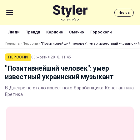
rbc.ua
Люди
Тренди
Корисне
Смачно
Гороскопи
Головна
›
Персони
›
"Позитивнейший человек": умер известный украинский
ПЕРСОНИ
08 жовтня 2018, 11:45
"Позитивнейший человек": умер
известный украинский музыкант
В Днепре не стало известного барабанщика Константина
Еретика