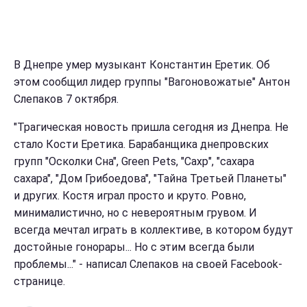
В Днепре умер музыкант Константин Еретик. Об
этом сообщил лидер группы "Вагоновожатые" Антон
Слепаков 7 октября.
"Трагическая новость пришла сегодня из Днепра. Не
стало Кости Еретика. Барабанщика днепровских
групп "Осколки Сна", Green Pets, "Сахр", "сахара
сахара", "Дом Грибоедова", "Тайна Третьей Планеты"
и других. Костя играл просто и круто. Ровно,
минималистично, но с невероятным грувом. И
всегда мечтал играть в коллективе, в котором будут
достойные гонорары... Но с этим всегда были
проблемы..." - написал Слепаков на своей Facebook-
странице.