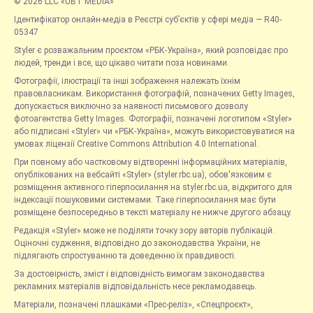
© 2026 LLC «UBT MEDIA»
Ідентифікатор онлайн-медіа в Реєстрі суб’єктів у сфері медіа — R40-
05347
Styler є розважальним проєктом «РБК-Україна», який розповідає про
людей, тренди і все, що цікаво читати поза новинами.
Фотографії, ілюстрації та інші зображення належать їхнім
правовласникам. Використання фотографій, позначених Getty Images,
допускається виключно за наявності письмового дозволу
фотоагентства Getty Images. Фотографії, позначені логотипом «Styler»
або підписані «Styler» чи «РБК-Україна», можуть використовуватися на
умовах ліцензії Creative Commons Attribution 4.0 International.
При повному або частковому відтворенні інформаційних матеріалів,
опублікованих на вебсайті «Styler» (styler.rbc.ua), обов'язковим є
розміщення активного гіперпосилання на styler.rbc.ua, відкритого для
індексації пошуковими системами. Таке гіперпосилання має бути
розміщене безпосередньо в тексті матеріалу не нижче другого абзацу.
Редакція «Styler» може не поділяти точку зору авторів публікацій.
Оціночні судження, відповідно до законодавства України, не
підлягають спростуванню та доведенню їх правдивості.
За достовірність, зміст і відповідність вимогам законодавства
рекламних матеріалів відповідальність несе рекламодавець.
Матеріали, позначені плашками «Прес-реліз», «Спецпроєкт»,