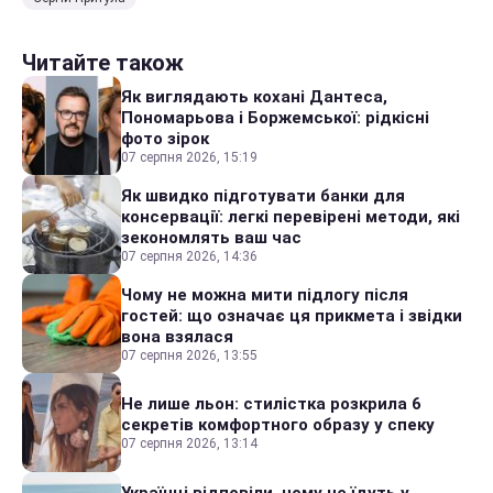
Читайте також
Як виглядають кохані Дантеса,
Пономарьова і Боржемської: рідкісні
фото зірок
07 серпня 2026, 15:19
Як швидко підготувати банки для
консервації: легкі перевірені методи, які
зекономлять ваш час
07 серпня 2026, 14:36
Чому не можна мити підлогу після
гостей: що означає ця прикмета і звідки
вона взялася
07 серпня 2026, 13:55
Не лише льон: стилістка розкрила 6
секретів комфортного образу у спеку
07 серпня 2026, 13:14
Українці відповіли, чому не їдуть у