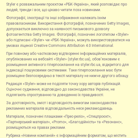
Styler є розважальним проєктом «РБК-Україна», який розповідає про
людей, тренди і все, що цікаво читати поза новинами.
Фотографії, ілюстрації та інші зображення належать їхнім
правовласникам. Використання фотографій, позначених Getty Images,
допускається виключно за наявності письмового дозволу
фотоагентства Getty Images. Фотографії, позначені логотипом «Styler»
або підписані «Styler» чи «РБК-Україна», можуть використовуватися на
умовах ліцензії Creative Commons Attribution 4.0 International.
При повному або частковому відтворенні інформаційних матеріалів,
опублікованих на вебсайті «Styler» (styler.rbc.ua), обов'язковим є
розміщення активного гіперпосилання на styler.rbc.ua, відкритого для
індексації пошуковими системами. Таке гіперпосилання має бути
розміщене безпосередньо в тексті матеріалу не нижче другого абзацу.
Редакція «Styler» може не поділяти точку зору авторів публікацій.
Оціночні судження, відповідно до законодавства України, не
підлягають спростуванню та доведенню їх правдивості.
За достовірність, зміст і відповідність вимогам законодавства
рекламних матеріалів відповідальність несе рекламодавець.
Матеріали, позначені плашками «Прес-реліз», «Спецпроєкт»,
«Партнерський матеріал», «Promo», «Благодійність» та «Резонанс»,
розміщуються на правах реклами.
Рубрика «Новини компаній» є інформаційним форматом, що містить