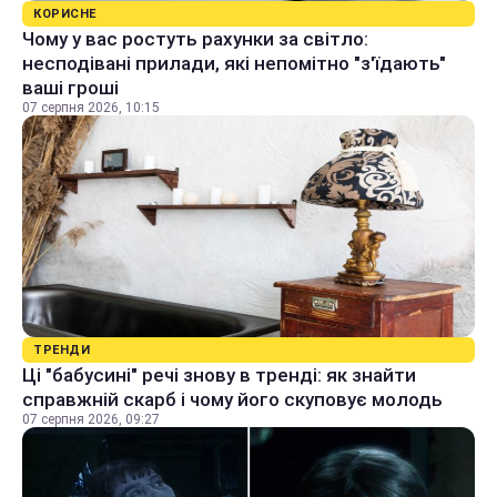
КОРИСНЕ
Чому у вас ростуть рахунки за світло:
несподівані прилади, які непомітно "з'їдають"
ваші гроші
07 серпня 2026, 10:15
ТРЕНДИ
Ці "бабусині" речі знову в тренді: як знайти
справжній скарб і чому його скуповує молодь
07 серпня 2026, 09:27