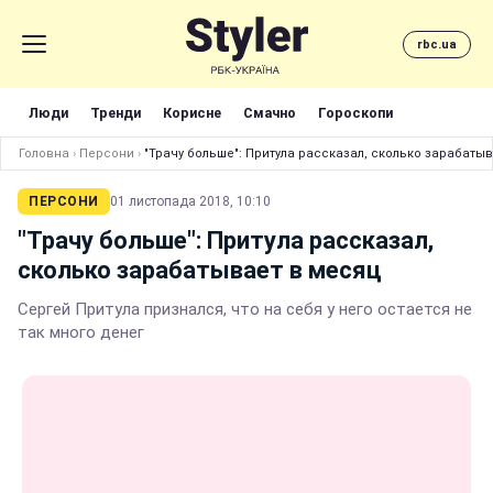
rbc.ua
Люди
Тренди
Корисне
Смачно
Гороскопи
Головна
›
Персони
›
"Трачу больше": Притула рассказал, сколько зарабаты
ПЕРСОНИ
01 листопада 2018, 10:10
"Трачу больше": Притула рассказал,
сколько зарабатывает в месяц
Сергей Притула признался, что на себя у него остается не
так много денег