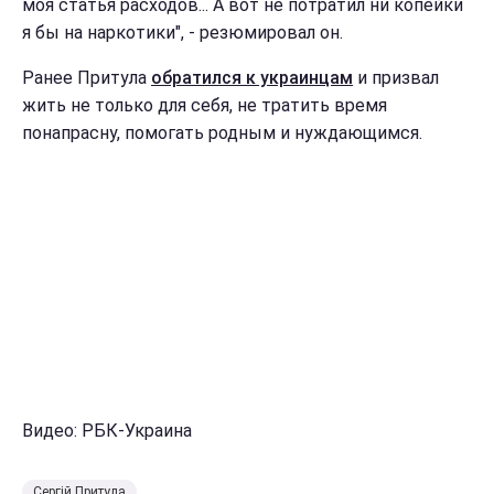
моя статья расходов... А вот не потратил ни копейки
я бы на наркотики", - резюмировал он.
Ранее Притула
обратился к украинцам
и призвал
жить не только для себя, не тратить время
понапрасну, помогать родным и нуждающимся.
Видео: РБК-Украина
Сергій Притула