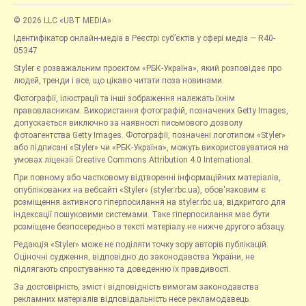
© 2026 LLC «UBT MEDIA»
Ідентифікатор онлайн-медіа в Реєстрі суб’єктів у сфері медіа — R40-
05347
Styler є розважальним проєктом «РБК-Україна», який розповідає про
людей, тренди і все, що цікаво читати поза новинами.
Фотографії, ілюстрації та інші зображення належать їхнім
правовласникам. Використання фотографій, позначених Getty Images,
допускається виключно за наявності письмового дозволу
фотоагентства Getty Images. Фотографії, позначені логотипом «Styler»
або підписані «Styler» чи «РБК-Україна», можуть використовуватися на
умовах ліцензії Creative Commons Attribution 4.0 International.
При повному або частковому відтворенні інформаційних матеріалів,
опублікованих на вебсайті «Styler» (styler.rbc.ua), обов'язковим є
розміщення активного гіперпосилання на styler.rbc.ua, відкритого для
індексації пошуковими системами. Таке гіперпосилання має бути
розміщене безпосередньо в тексті матеріалу не нижче другого абзацу.
Редакція «Styler» може не поділяти точку зору авторів публікацій.
Оціночні судження, відповідно до законодавства України, не
підлягають спростуванню та доведенню їх правдивості.
За достовірність, зміст і відповідність вимогам законодавства
рекламних матеріалів відповідальність несе рекламодавець.