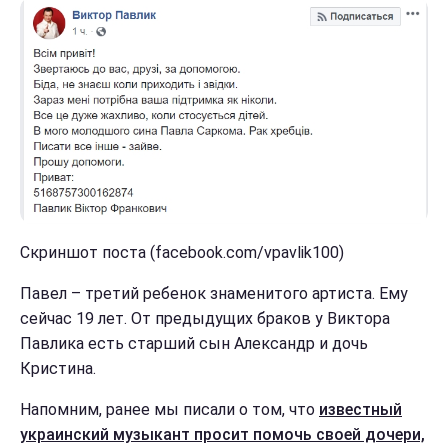
Скриншот поста (facebook.com/vpavlik100)
Павел – третий ребенок знаменитого артиста. Ему
сейчас 19 лет. От предыдущих браков у Виктора
Павлика есть старший сын Александр и дочь
Кристина.
Напомним, ранее мы писали о том, что
известный
украинский музыкант просит помочь своей дочери,