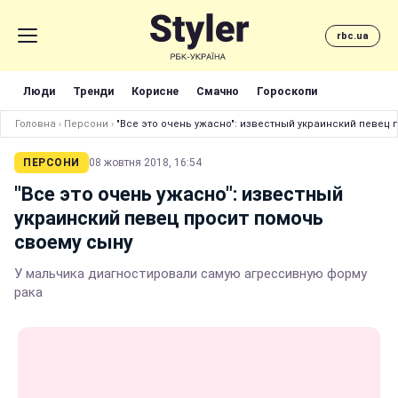
rbc.ua
Люди
Тренди
Корисне
Смачно
Гороскопи
Головна
›
Персони
›
"Все это очень ужасно": известный украинский певец 
ПЕРСОНИ
08 жовтня 2018, 16:54
"Все это очень ужасно": известный
украинский певец просит помочь
своему сыну
У мальчика диагностировали самую агрессивную форму
рака