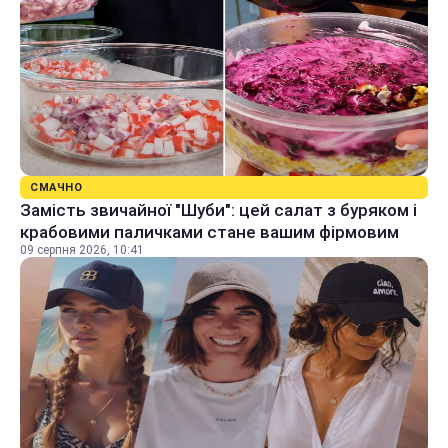
СМАЧНО
Замість звичайної "Шуби": цей салат з буряком і
крабовими паличками стане вашим фірмовим
09 серпня 2026, 10:41