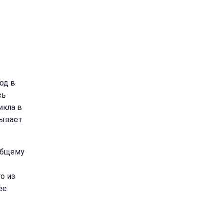
од в
сь
икла в
зывает
общему
о из
ее