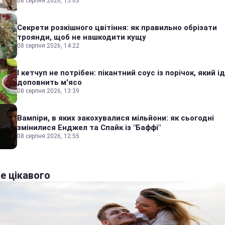
08 серпня 2026, 15:03
Секрети розкішного цвітіння: як правильно обрізати
троянди, щоб не нашкодити кущу
08 серпня 2026, 14:22
І кетчуп не потрібен: пікантний соус із порічок, який 
доповнить м'ясо
08 серпня 2026, 13:39
Вампіри, в яких закохувалися мільйони: як сьогодні
змінилися Енджел та Спайк із "Баффі"
08 серпня 2026, 12:55
е цікавого