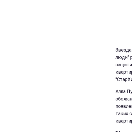
Звезда
люди" 
защити
кварти
"СтарХи
Алла П
обожан
появле
таких 
кварти