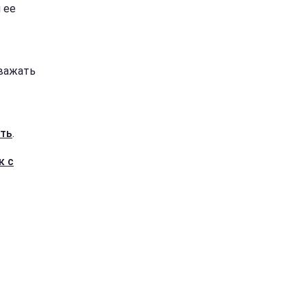
 ее
уважать
еть
.
к с