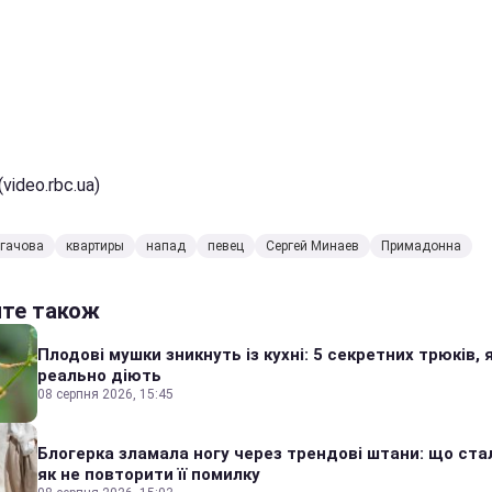
video.rbc.ua)
угачова
квартиры
напад
певец
Сергей Минаев
Примадонна
йте також
Плодові мушки зникнуть із кухні: 5 секретних трюків, я
реально діють
08 серпня 2026, 15:45
Блогерка зламала ногу через трендові штани: що стал
як не повторити її помилку