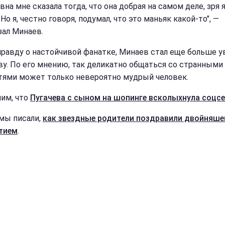
на мне сказала тогда, что она добрая на самом деле, зря я
 Но я, честно говоря, подумал, что это маньяк какой-то", —
зал Минаев.
правду о настойчивой фанатке, Минаев стал еще больше 
ву. По его мнению, так деликатно общаться со странными
тями может только невероятно мудрый человек.
им, что
Пугачева с сыном на шопинге всколыхнула соцс
мы писали,
как звездные родители поздравили двойняше
тием
.