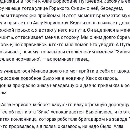
 однажды в гости к Алле Борисовне Пугачевой. Захожу в е
у на еще тогда улице Горького. Сидим с ней, беседуем,
аем творческие проблемы. В этот момент врывается му
 и прыгает на Аллу Борисовну. Видя, что он начинает дела
яжной прыжок, я встаю у него на пути. Он вцепился в меня
ушить, оттаскивает меня в сторону. Мы с ним долго борем
овый, но справились, кто-то мне помог. Его уводят. А Пуг
покаивает, почему-то называя его женским именем: "Зиноч
ся, все нормально", — вспоминает певец.
случившегося Минаев долго не мог прийти в себя от шока,
орисовне подобное было не в новинку. Как оказалось,
онна прекрасно знала нападавшую и давно привыкла к ее
ам.
 Алла Борисовна берет какую-то вазу огромную дорогущу
 ее об пол, и эта "Зина" успокаивается. Выяснилось, что эт
итая поклонница, которая работала бригадиром на заводе 
-то прорвалась, а я полез, оказалось, не надо было. Алла