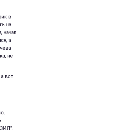
е
жик в
ть на
, начал
ся, а
ачева
ка, не
 а вот
ю,
о
"ЗИЛ".