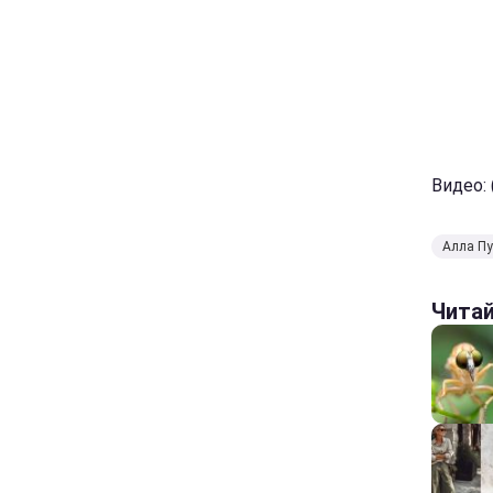
Видео: (
Алла П
Чита