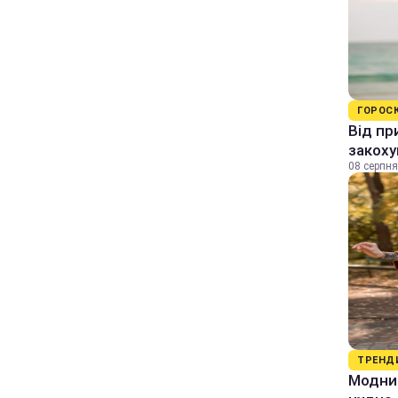
ГОРОС
Від пр
закоху
08 серпня
ТРЕНД
Модний