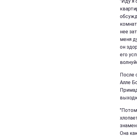
"Иду я
квартир
обсужд
комнату
нее зат
меня д
он здор
его ус
волнуй
После 
Алле Б
Примад
выходк
"Потом
хлопает
знамен
Она как