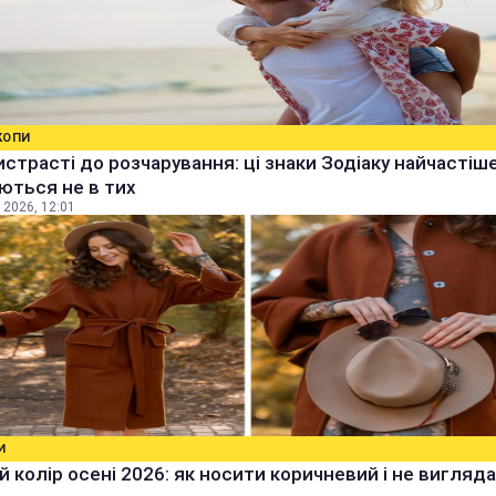
КОПИ
истрасті до розчарування: ці знаки Зодіаку найчастіш
ються не в тих
 2026, 12:01
И
 колір осені 2026: як носити коричневий і не вигляд