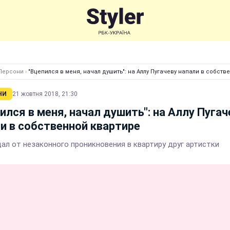
Персони
›
"Вцепился в меня, начал душить": на Аллу Пугачеву напали в собств
НИ
21 жовтня 2018, 21:30
ился в меня, начал душить": на Аллу Пугач
и в собственной квартире
ал от незаконного проникновения в квартиру друг артистки