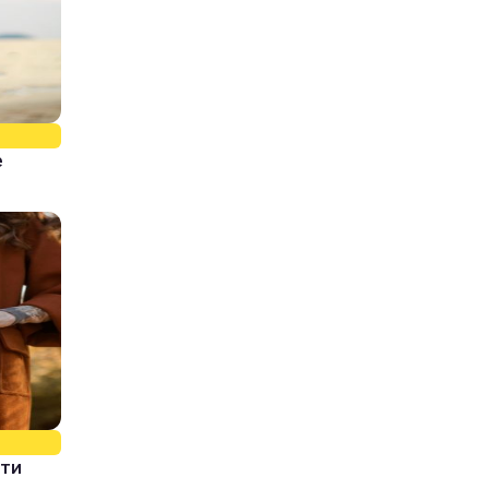
е
ати