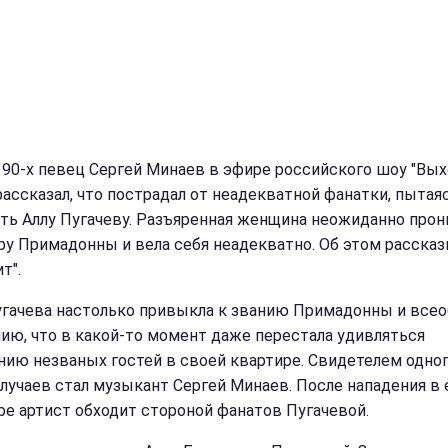
 90-х певец Сергей Минаев в эфире российского шоу "Вых
рассказал, что пострадал от неадекватной фанатки, пытая
ть Аллу Пугачеву. Разъяренная женщина неожиданно прон
ру Примадонны и вела себя неадекватно. Об этом расска
т".
угачева настолько привыкла к званию Примадонны и все
ию, что в какой-то момент даже перестала удивляться
нию незваных гостей в своей квартире. Свидетелем одног
случаев стал музыкант Сергей Минаев. После нападения в 
ре артист обходит стороной фанатов Пугачевой.