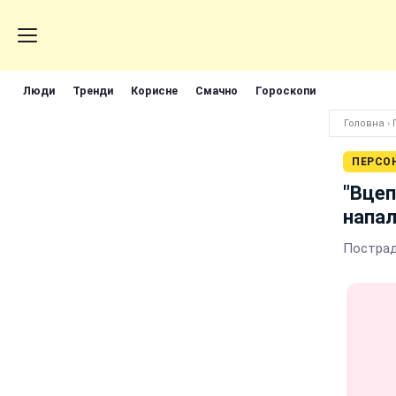
Люди
Тренди
Корисне
Смачно
Гороскопи
Головна
›
ПЕРСО
"Вцеп
напал
Пострад