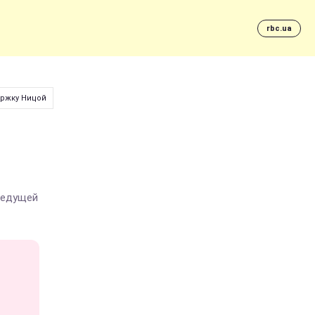
rbc.ua
ержку Ницой
ведущей