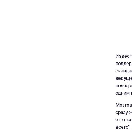
Извест
поддер
сканда
ведущ
подчер
одним 
Мозгов
сразу ж
этот в
всего".