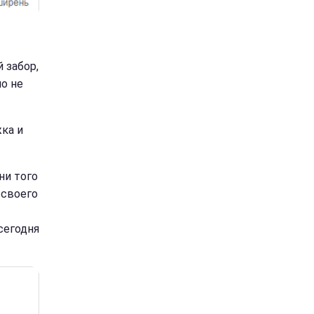
 забор,
о не
ка и
ни того
 своего
сегодня