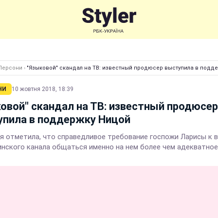
Персони
›
"Языковой" скандал на ТВ: известный продюсер выступила в подд
НИ
10 жовтня 2018, 18:39
овой" скандал на ТВ: известный продюсер
упила в поддержку Ницой
я отметила, что справедливое требование госпожи Ларисы к 
инского канала общаться именно на нем более чем адекватное