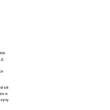
ила
 с
ся
ой ей
ен и
 кучу