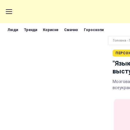
Люди
Тренди
Корисне
Смачно
Гороскопи
Головна
›
ПЕРСО
"Язык
выст
Мозгова
всеукра