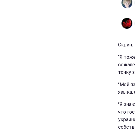
Скрин:
"Я тоже
сожале
точку з
"Мой я
языка, 
"Я знаю
что го
украин
собстве