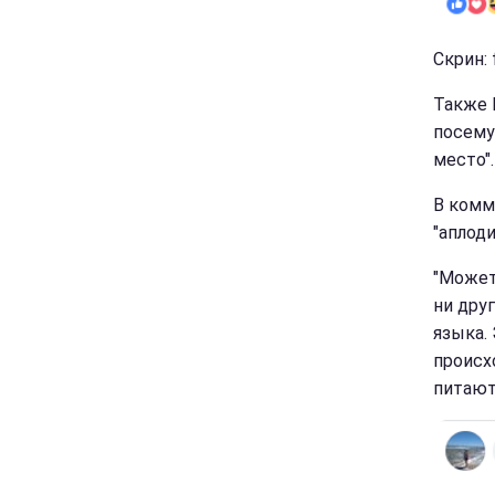
Скрин:
Также 
посему
место".
В комм
"аплод
"Может 
ни дру
языка.
происх
питают