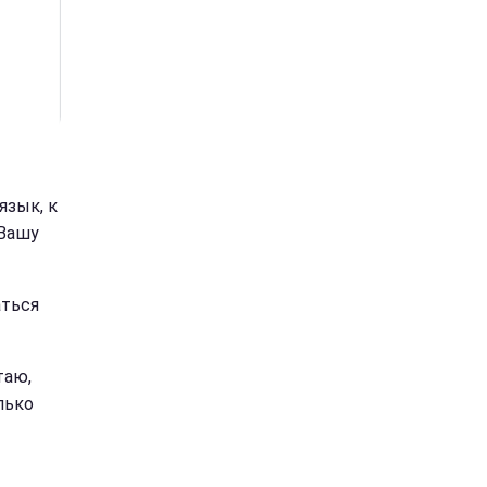
язык, к
 Вашу
аться
таю,
лько