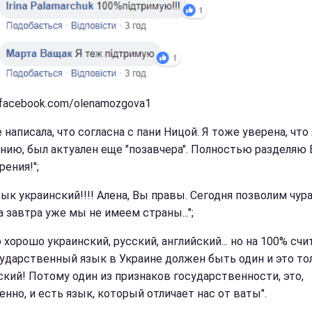
 facebook.com/olenamozgova1
 написала, что согласна с пани Ницой. Я тоже уверена, что 
нию, был актуален еще "позавчера". Полностью разделяю
рения!";
зык украинский!!!! Алена, Вы правы. Сегодня позволим чур
а завтра уже мы не имеем страны...";
 хорошо украинский, русский, английский... но на 100% счи
сударственный язык в Украине должен быть один и это то
ский! Потому один из признаков государственности, это,
нно, и есть язык, который отличает нас от ваты".