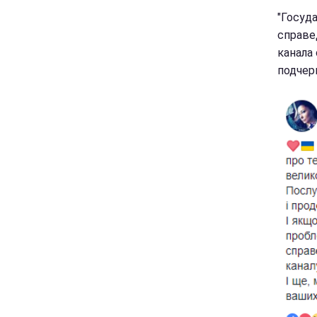
"Госуд
справе
канала
подчер