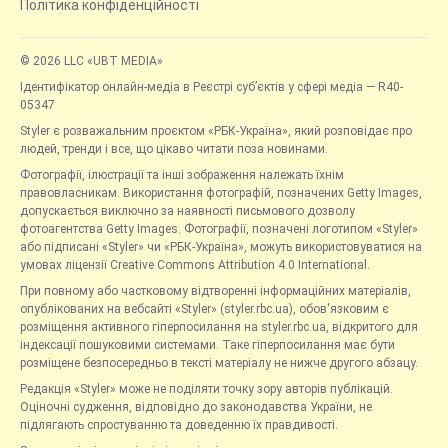
Політика конфіденційності
© 2026 LLC «UBT MEDIA»
Ідентифікатор онлайн-медіа в Реєстрі суб’єктів у сфері медіа — R40-
05347
Styler є розважальним проєктом «РБК-Україна», який розповідає про
людей, тренди і все, що цікаво читати поза новинами.
Фотографії, ілюстрації та інші зображення належать їхнім
правовласникам. Використання фотографій, позначених Getty Images,
допускається виключно за наявності письмового дозволу
фотоагентства Getty Images. Фотографії, позначені логотипом «Styler»
або підписані «Styler» чи «РБК-Україна», можуть використовуватися на
умовах ліцензії Creative Commons Attribution 4.0 International.
При повному або частковому відтворенні інформаційних матеріалів,
опублікованих на вебсайті «Styler» (styler.rbc.ua), обов'язковим є
розміщення активного гіперпосилання на styler.rbc.ua, відкритого для
індексації пошуковими системами. Таке гіперпосилання має бути
розміщене безпосередньо в тексті матеріалу не нижче другого абзацу.
Редакція «Styler» може не поділяти точку зору авторів публікацій.
Оціночні судження, відповідно до законодавства України, не
підлягають спростуванню та доведенню їх правдивості.