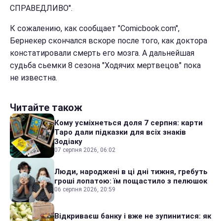
СПРАВЕДЛИВО".
К сожалению, как сообщает "Comicbook.com",
Бернекер скончался вскоре после того, как доктора
констатировали смерть его мозга. А дальнейшая
судьба сьемки 8 сезона "Ходячих мертвецов" пока
не известна.
Читайте також
Кому усміхнеться доля 7 серпня: карти
Таро дали підказки для всіх знаків
Зодіаку
07 серпня 2026, 06:02
Люди, народжені в ці дні тижня, гребуть
гроші лопатою: їм пощастило з пелюшок
06 серпня 2026, 20:59
Відкриваєш банку і вже не зупинитися: як