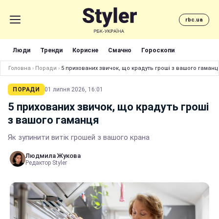
rbc.ua
Люди
Тренди
Корисне
Смачно
Гороскопи
Головна
›
Поради
›
5 прихованих звичок, що крадуть гроші з вашого гаманц
ПОРАДИ
01 липня 2026, 16:01
5 прихованих звичок, що крадуть гроші
з вашого гаманця
Як зупинити витік грошей з вашого крана
Людмила Жукова
Редактор Styler