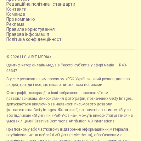
Редакційна політика і стандарти
Контакти
Команда
Про компанію
Реклама
Правила користування
Правова інформація
Політика конфіденційності
© 2026 LLC «UBT MEDIA»
Ідентифікатор онлайн-медіа в Реєстрі суб’єктів у сфері медіа — R40-
05347
Styler є розважальним проєктом «РБК-Україна», який розповідає про
людей, тренди і все, що цікаво читати поза новинами.
Фотографії, ілюстрації та інші зображення належать їхнім
правовласникам. Використання фотографій, позначених Getty Images,
допускається виключно за наявності письмового дозволу
фотоагентства Getty Images. Фотографії, позначені логотипом «Styler»
або підписані «Styler» чи «РБК-Україна», можуть використовуватися на
умовах ліцензії Creative Commons Attribution 4.0 International.
При повному або частковому відтворенні інформаційних матеріалів,
опублікованих на вебсайті «Styler» (styler.rbc.ua), обов'язковим є
розміщення активного гіперпосилання на styler.rbc.ua, відкритого для