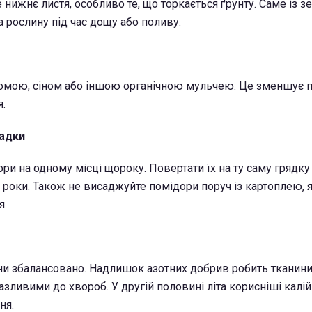
нижнє листя, особливо те, що торкається ґрунту. Саме із з
 рослину під час дощу або поливу.
ломою, сіном або іншою органічною мульчею. Це зменшує 
я.
садки
ри на одному місці щороку. Повертати їх на ту саму грядку
 роки. Також не висаджуйте помідори поруч із картоплею, я
я.
и збалансовано. Надлишок азотних добрив робить тканини
зливими до хвороб. У другій половині літа корисніші калійн
ня.