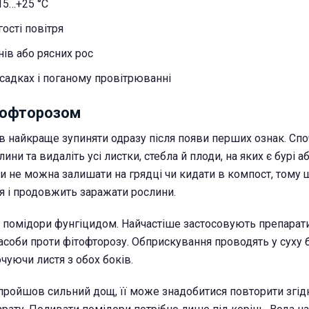
15…+25 °C
ості повітря
нів або рясних рос
садках і поганому провітрюванні
тофторозом
в найкраще зупиняти одразу після появи перших ознак. Спо
ни та видаліть усі листки, стебла й плоди, на яких є бурі а
ни не можна залишати на грядці чи кидати в компост, тому
 і продовжить заражати рослини.
ь помідори фунгіцидом. Найчастіше застосовують препарати
засоби проти фітофторозу. Обприскування проводять у суху 
чуючи листя з обох боків.
пройшов сильний дощ, її може знадобитися повторити згід