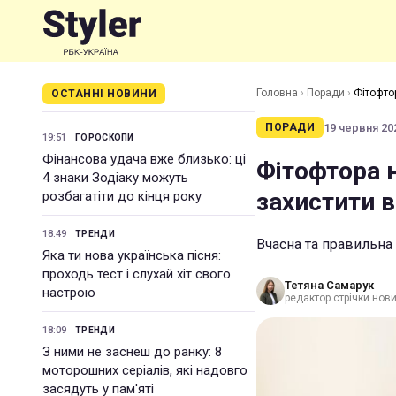
Головна
›
Поради
›
Фітофто
ОСТАННІ НОВИНИ
19 червня 202
ПОРАДИ
19:51
ГОРОСКОПИ
Фінансова удача вже близько: ці
Фітофтора 
4 знаки Зодіаку можуть
захистити 
розбагатіти до кінця року
18:49
ТРЕНДИ
Вчасна та правильна
Яка ти нова українська пісня:
проходь тест і слухай хіт свого
Тетяна Самарук
настрою
редактор стрічки нов
18:09
ТРЕНДИ
З ними не заснеш до ранку: 8
моторошних серіалів, які надовго
засядуть у пам'яті