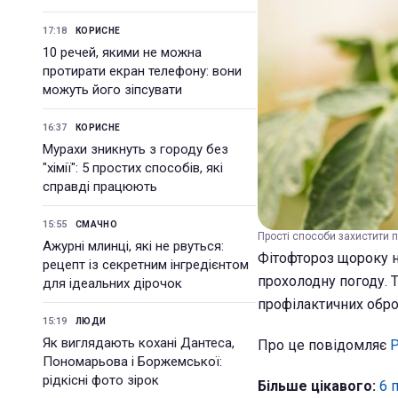
17:18
КОРИСНЕ
10 речей, якими не можна
протирати екран телефону: вони
можуть його зіпсувати
16:37
КОРИСНЕ
Мурахи зникнуть з городу без
"хімії": 5 простих способів, які
справді працюють
15:55
СМАЧНО
Прості способи захистити п
Ажурні млинці, які не рвуться:
Фітофтороз щороку н
рецепт із секретним інгредієнтом
прохолодну погоду. 
для ідеальних дірочок
профілактичних обро
15:19
ЛЮДИ
Як виглядають кохані Дантеса,
Про це повідомляє
Р
Пономарьова і Боржемської:
рідкісні фото зірок
Більше цікавого:
6 