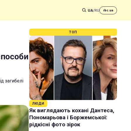
UA
/
RU
rbc.ua
ТОП
способи
д загибелі
ЛЮДИ
Як виглядають кохані Дантеса,
Пономарьова і Боржемської:
рідкісні фото зірок