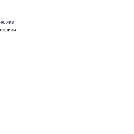
я, яке
рослини