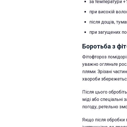
за температури +
при високій волог
після дощів, тума
при загущених по
Боротьба з фі
Фітофтороз помідорі
уважно огляньте росли
плями. Зрізані части
хвороби збережеться
Після цього обробіт
міді або спеціальні 
погоду, ретельно змо
Якщо після обробки 