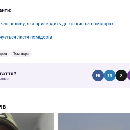
вити:
 час поливу, яка призводить до тріщин на помідорах
чується листя помідорів
ород
Помідори
таття?
FB
TG
X
узями