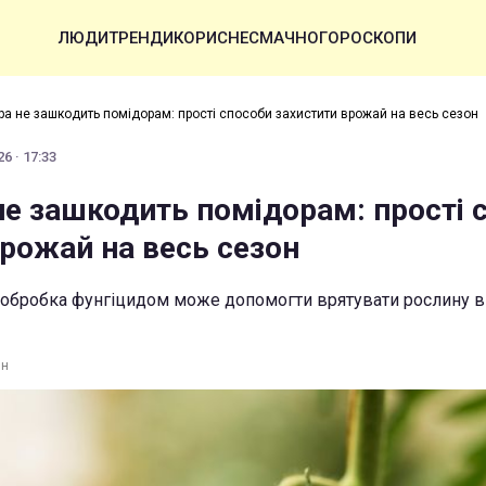
ЛЮДИ
ТРЕНДИ
КОРИСНЕ
СМАЧНО
ГОРОСКОПИ
ра не зашкодить помідорам: прості способи захистити врожай на весь сезон
6 · 17:33
не зашкодить помідорам: прості 
врожай на весь сезон
 обробка фунгіцидом може допомогти врятувати рослину ві
ин