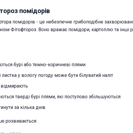
тороз помідорів
фтора помідорів - це небезпечне грибоподібне захворюванн
нізм Фітофтороз. Воно вражає помідори, картоплю та інші 
яються бурі або темно-коричневі плями
 листка у вологу погоду може бути білуватий наліт
і відмирають
ються тверді бурі плями, які поступово збільшуються
инути за кілька днів
ше розвивається: