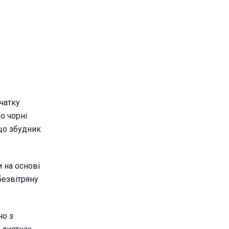
чатку
бо чорні
 що збудник
 на основі
безвітряну
но з