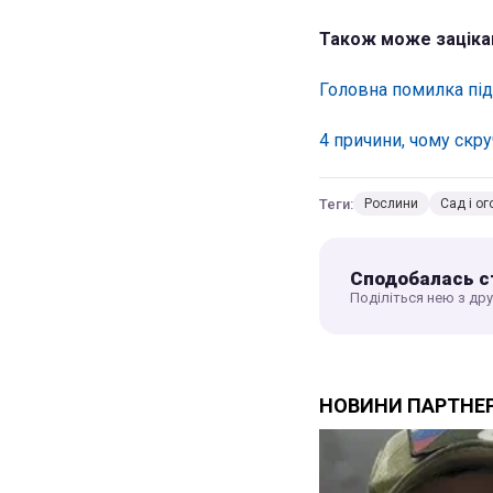
Також може заціка
Головна помилка під
4 причини, чому скру
Теги:
Рослини
Сад і ог
Сподобалась с
Поділіться нею з др