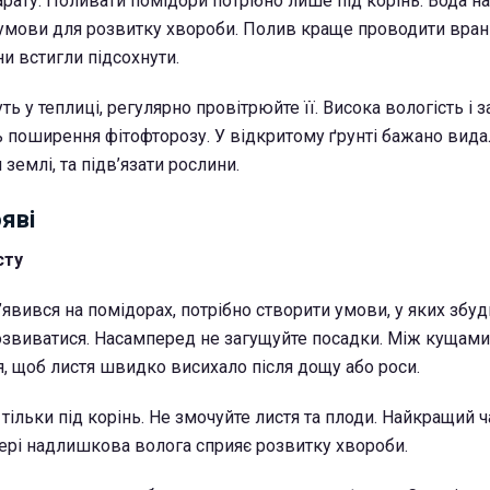
рату. Поливати помідори потрібно лише під корінь. Вода на
умови для розвитку хвороби. Полив краще проводити вран
ни встигли підсохнути.
ь у теплиці, регулярно провітрюйте її. Висока вологість і з
поширення фітофторозу. У відкритому ґрунті бажано вид
 землі, та підв’язати рослини.
ояві
сту
’явився на помідорах, потрібно створити умови, у яких збу
звиватися. Насамперед не загущуйте посадки. Між кущами
, щоб листя швидко висихало після дощу або роси.
ільки під корінь. Не змочуйте листя та плоди. Найкращий ч
чері надлишкова волога сприяє розвитку хвороби.