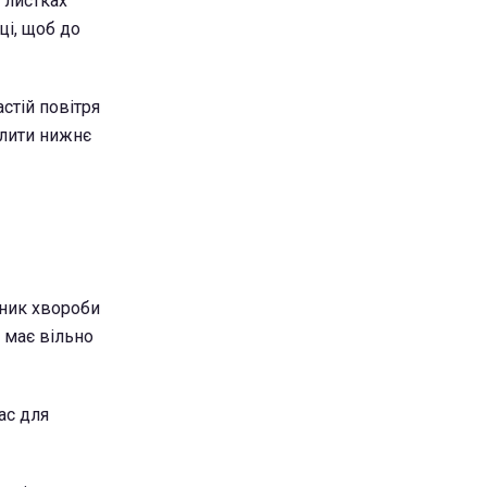
 листках
ці, щоб до
астій повітря
алити нижнє
дник хвороби
 має вільно
ас для