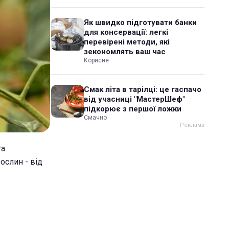
Як швидко підготувати банки
для консервації: легкі
перевірені методи, які
зекономлять ваш час
Корисне
Смак літа в тарілці: це гаспачо
від учасниці "МастерШеф"
підкорює з першої ложки
Смачно
та
ослин - від