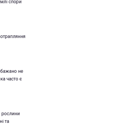
емлі спори
потрапляння
 бажано не
ка часто є
 рослини
і та