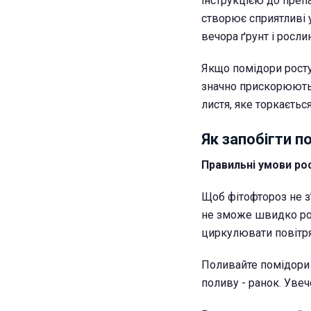
інструкцією до препа
створює сприятливі 
вечора ґрунт і росли
Якщо помідори ростут
значно прискорюють 
листя, яке торкається
Як запобігти п
Правильні умови ро
Щоб фітофтороз не з
не зможе швидко ро
циркулювати повітря
Поливайте помідори т
поливу - ранок. Уве