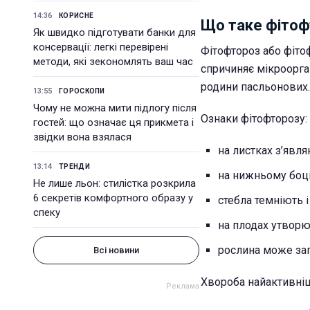
14:36
КОРИСНЕ
Що таке фітоф
Як швидко підготувати банки для
консервації: легкі перевірені
Фітофтороз або фіто
методи, які зекономлять ваш час
спричиняє мікроорга
родини пасльонових.
13:55
ГОРОСКОПИ
Чому не можна мити підлогу після
Ознаки фітофторозу:
гостей: що означає ця прикмета і
звідки вона взялася
на листках з’явл
13:14
ТРЕНДИ
на нижньому боці
Не лише льон: стилістка розкрила
6 секретів комфортного образу у
стебла темніють 
спеку
на плодах утворю
рослина може заг
Всі новини
Хвороба найактивні