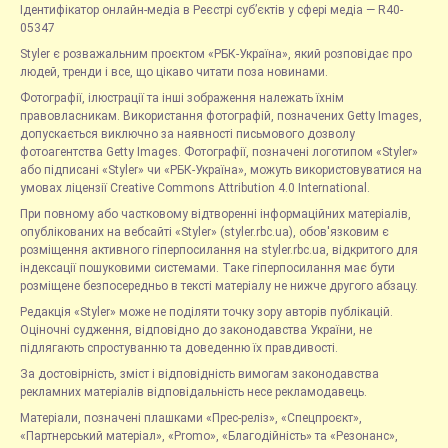
Ідентифікатор онлайн-медіа в Реєстрі суб’єктів у сфері медіа — R40-
05347
Styler є розважальним проєктом «РБК-Україна», який розповідає про
людей, тренди і все, що цікаво читати поза новинами.
Фотографії, ілюстрації та інші зображення належать їхнім
правовласникам. Використання фотографій, позначених Getty Images,
допускається виключно за наявності письмового дозволу
фотоагентства Getty Images. Фотографії, позначені логотипом «Styler»
або підписані «Styler» чи «РБК-Україна», можуть використовуватися на
умовах ліцензії Creative Commons Attribution 4.0 International.
При повному або частковому відтворенні інформаційних матеріалів,
опублікованих на вебсайті «Styler» (styler.rbc.ua), обов'язковим є
розміщення активного гіперпосилання на styler.rbc.ua, відкритого для
індексації пошуковими системами. Таке гіперпосилання має бути
розміщене безпосередньо в тексті матеріалу не нижче другого абзацу.
Редакція «Styler» може не поділяти точку зору авторів публікацій.
Оціночні судження, відповідно до законодавства України, не
підлягають спростуванню та доведенню їх правдивості.
За достовірність, зміст і відповідність вимогам законодавства
рекламних матеріалів відповідальність несе рекламодавець.
Матеріали, позначені плашками «Прес-реліз», «Спецпроєкт»,
«Партнерський матеріал», «Promo», «Благодійність» та «Резонанс»,