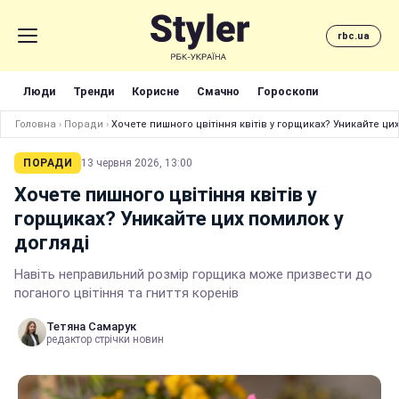
rbc.ua
Люди
Тренди
Корисне
Смачно
Гороскопи
Головна
›
Поради
›
Хочете пишного цвітіння квітів у горщиках? Уникайте ци
ПОРАДИ
13 червня 2026, 13:00
Хочете пишного цвітіння квітів у
горщиках? Уникайте цих помилок у
догляді
Навіть неправильний розмір горщика може призвести до
поганого цвітіння та гниття коренів
Тетяна Самарук
редактор стрічки новин