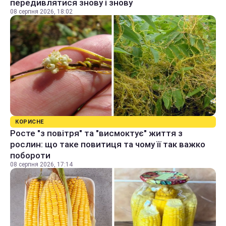
передивлятися знову і знову
08 серпня 2026, 18:02
КОРИСНЕ
Росте "з повітря" та "висмоктує" життя з
рослин: що таке повитиця та чому її так важко
побороти
08 серпня 2026, 17:14