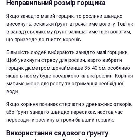
Неправильний розмір горщика
Якщо занадто малий горщик, то рослини швидко
висохнуть, оскільки ґрунт втрачатиме вологу. Тоді як
в занадтовеликому ґрунт залишатиметься вологим,
що призведе до гниття коренів.
Більшість людей вибирають занадто малі горщики.
Щоб уникнути стресу для рослин, варто вибрати
горщик діаметром щонайменше 35-40 см, особливо
якщо в ньому буде посаджено кілька рослин. Коріння
матиме місце для росту та отримання необхідної
води.
Якщо коріння починає стирчати з дренажних отворів
або ґрунт занадто швидко пересихає, настав час
пересадити рослину в трохи більший горщик.
Використання садового ґрунту