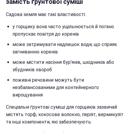
замість ґрунтової суміші
Садова земля має такі властивості:
у горщику вона часто ущільнюється й погано
пропускає повітря до коренів
може затримувати надлишок води, що сприяє
загниванню коренів
може містити насіння бур’янів, шкідників або
збудників хвороб
поживні речовини можуть бути
незбалансованими для контейнерного
вирощування
Спеціальні ґрунтові суміші для горщиків зазвичай
містять торф, кокосове волокно, перліт, вермикуліт
та інші компоненти, які забезпечують: