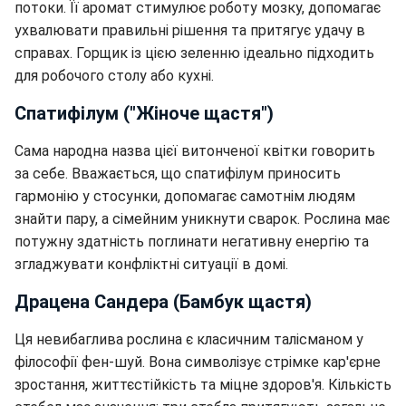
потоки. Її аромат стимулює роботу мозку, допомагає
ухвалювати правильні рішення та притягує удачу в
справах. Горщик із цією зеленню ідеально підходить
для робочого столу або кухні.
Спатифілум ("Жіноче щастя")
Сама народна назва цієї витонченої квітки говорить
за себе. Вважається, що спатифілум приносить
гармонію у стосунки, допомагає самотнім людям
знайти пару, а сімейним уникнути сварок. Рослина має
потужну здатність поглинати негативну енергію та
згладжувати конфліктні ситуації в домі.
Драцена Сандера (Бамбук щастя)
Ця невибаглива рослина є класичним талісманом у
філософії фен-шуй. Вона символізує стрімке кар'єрне
зростання, життєстійкість та міцне здоров'я. Кількість