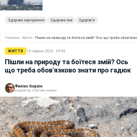
Здорове харчування
Здорова їжа
Здоров'я
Головна
›
Життя
›
Пішли на природу та боїтеся змій? Ось що треба обов'язк
ЖИТТЯ
14 червня 2025 · 09:00
Пішли на природу та боїтеся змій? Ось
що треба обов'язково знати про гадюк
Фелікс Коркін
редактор стрічки новин