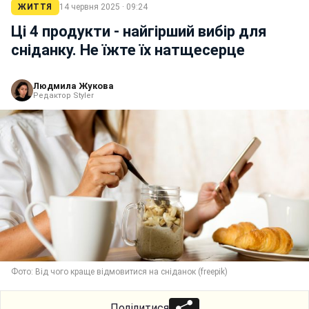
ЖИТТЯ
14 червня 2025 · 09:24
Ці 4 продукти - найгірший вибір для
сніданку. Не їжте їх натщесерце
Людмила Жукова
Редактор Styler
Фото: Від чого краще відмовитися на сніданок (freepik)
Поділитися