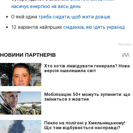
насичує енергією на весь день
О якій одині
треба снідати, щоб жити довше
12 варіантів найгірших
сніданків, які їдять українці