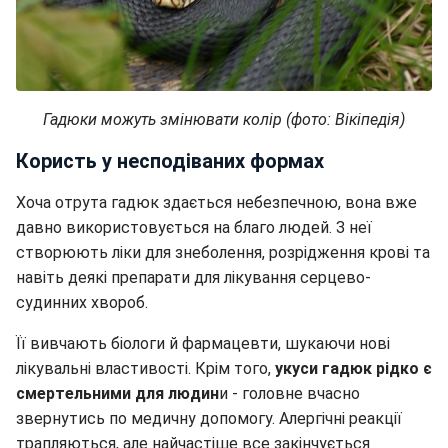
Гадюки можуть змінювати колір (фото: Вікіпедія)
Користь у несподіваних формах
Хоча отрута гадюк здається небезпечною, вона вже
давно використовується на благо людей. З неї
створюють ліки для знеболення, розрідження крові та
навіть деякі препарати для лікування серцево-
судинних хвороб.
Її вивчають біологи й фармацевти, шукаючи нові
лікувальні властивості. Крім того,
укуси гадюк рідко є
смертельними для людин
и - головне вчасно
звернутись по медичну допомогу. Алергічні реакції
трапляються, але найчастіше все закінчується