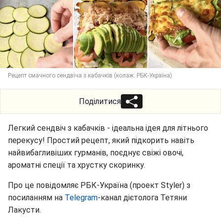
Рецепт смачного сендвіча з кабачків (колаж: РБК-Україна)
Поділитися
Легкий сендвіч з кабачків - ідеальна ідея для літнього
перекусу! Простий рецепт, який підкорить навіть
найвибагливіших гурманів, поєднує свіжі овочі,
ароматні спеції та хрустку скоринку.
Про це повідомляє РБК-Україна (проект Styler) з
посиланням на
Telegram
-канал дієтолога Тетяни
Лакусти.