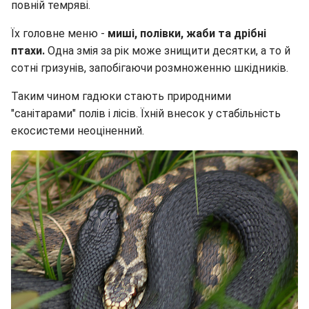
повній темряві.
Їх головне меню -
миші, полівки, жаби та дрібні
птахи.
Одна змія за рік може знищити десятки, а то й
сотні гризунів, запобігаючи розмноженню шкідників.
Таким чином гадюки стають природними
"санітарами" полів і лісів. Їхній внесок у стабільність
екосистеми неоціненний.