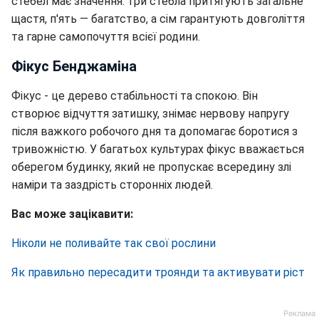
стебел має значення: три стебла притягують загальне
щастя, п'ять — багатство, а сім гарантують довголіття
та гарне самопочуття всієї родини.
Фікус Бенджаміна
Фікус - це дерево стабільності та спокою. Він
створює відчуття затишку, знімає нервову напругу
після важкого робочого дня та допомагає боротися з
тривожністю. У багатьох культурах фікус вважається
оберегом будинку, який не пропускає всередину злі
наміри та заздрість сторонніх людей.
Вас може зацікавити:
Ніколи не поливайте так свої рослини
Як правильно пересадити троянди та активувати ріст