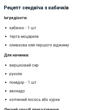
Рецепт сендвіча з кабачків
Інгредієнти:
кабачок - 1 шт.
терта моцарела
оливкова олія першого віджиму
Для начинки:
вершковий сир
рукола
помідор - 1 шт.
авокадо
копчений лосось або курка
Легкий спосіб приготування