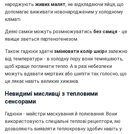
народжують
живих малят
, не відкладаючи яйця, що
допомагає виживати новонародженим у холодному
кліматі.
Деякі самки можуть розмножуватись
без самця
- це
явище зветься партеногенезом.
Також гадюки здатні
змінювати колір шкір
и залежно
від температури - в холодну пору вони темнішають,
щоб краще поглинати тепло. А в разі небезпеки
можуть вдавати мертвих або шипіти так голосно, що
це лякає навіть великих хижаків.
Невидимі мисливці з тепловими
сенсорами
Гадюки - майстри маскування й полювання. Вони
використовують спеціальні теплові рецептори, які
дозволяють виявляти теплокровну здобич навіть у