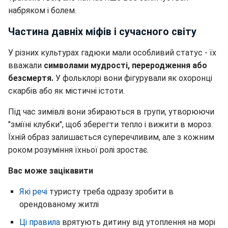
набряком і болем.
Частина давніх міфів і сучасного світу
У різних культурах гадюки мали особливий статус - їх
вважали
символами мудрості, переродження або
безсмертя.
У фольклорі вони фігурували як охоронці
скарбів або як містичні істоти.
Під час зимівлі вони збираються в групи, утворюючи
"зміїні клубки", щоб зберегти тепло і вижити в мороз.
Їхній образ залишається суперечливим, але з кожним
роком розуміння їхньої ролі зростає.
Вас може зацікавити
Які речі
туристу треба одразу зробити в
орендованому житлі
Ці правила
врятують дитину від утоплення на морі