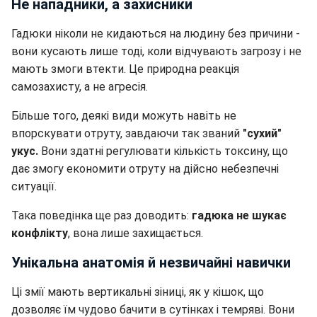
Не нападники, а захисники
Гадюки ніколи не кидаються на людину без причини -
вони кусають лише тоді, коли відчувають загрозу і не
мають змоги втекти. Це природна реакція
самозахисту, а не агресія.
Більше того, деякі види можуть навіть не
впорскувати отруту, завдаючи так званий
"сухий"
укус.
Вони здатні регулювати кількість токсину, що
дає змогу економити отруту на дійсно небезпечні
ситуації.
Така поведінка ще раз доводить:
гадюка не шукає
конфлікту
, вона лише захищається.
Унікальна анатомія й незвичайні навички
Ці змії мають вертикальні зіниці, як у кішок, що
дозволяє їм чудово бачити в сутінках і темряві. Вони