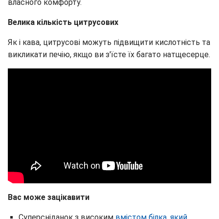
власного комфорту.
Велика кількість цитрусових
Як і кава, цитрусові можуть підвищити кислотність та
викликати печію, якщо ви з'їсте їх багато натщесерце.
Вас може зацікавити
Суперсніданок з високим
вмістом білка, який