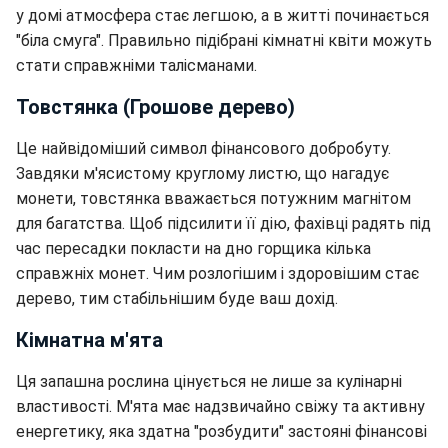
у домі атмосфера стає легшою, а в житті починається
"біла смуга". Правильно підібрані кімнатні квіти можуть
стати справжніми талісманами.
Товстянка (Грошове дерево)
Це найвідоміший символ фінансового добробуту.
Завдяки м'ясистому круглому листю, що нагадує
монети, товстянка вважається потужним магнітом
для багатства. Щоб підсилити її дію, фахівці радять під
час пересадки покласти на дно горщика кілька
справжніх монет. Чим розлогішим і здоровішим стає
дерево, тим стабільнішим буде ваш дохід.
Кімнатна м'ята
Ця запашна рослина цінується не лише за кулінарні
властивості. М'ята має надзвичайно свіжу та активну
енергетику, яка здатна "розбудити" застояні фінансові