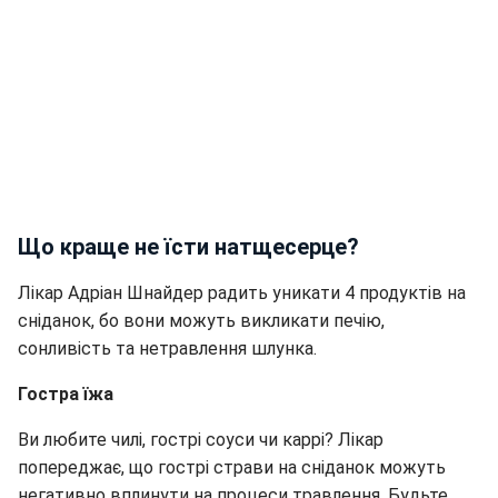
Що краще не їсти натщесерце?
Лікар Адріан Шнайдер радить уникати 4 продуктів на
сніданок, бо вони можуть викликати печію,
сонливість та нетравлення шлунка.
Гостра їжа
Ви любите чилі, гострі соуси чи каррі? Лікар
попереджає, що гострі страви на сніданок можуть
негативно вплинути на процеси травлення. Будьте