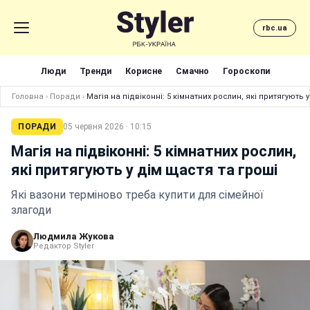
rbc.ua
Люди
Тренди
Корисне
Смачно
Гороскопи
Головна
›
Поради
›
Магія на підвіконні: 5 кімнатних рослин, які притягують 
ПОРАДИ
05 червня 2026 · 10:15
Магія на підвіконні: 5 кімнатних рослин,
які притягують у дім щастя та гроші
Які вазони терміново треба купити для сімейної
злагоди
Людмила Жукова
Редактор Styler