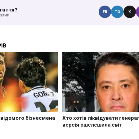
таття?
FB
TG
X
узями