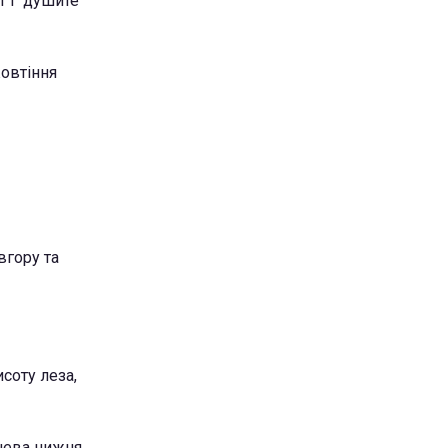
 і "душите"
жовтіння
вгору та
исоту леза,
чнева нижня