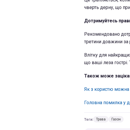
чверть дерну, що при
Дотримуйтесь прави
Рекомендовано дотри
третини довжини за 
Влітку для найкращих
що ваші леза гострі.
Також може заціка
Як з користю можна
Головна помилка у до
Теги:
Трава
Газон