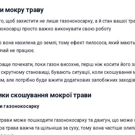
и мокру траву
о, щоб захистити не лише газонокосарку, а й стан вашої тр
онокосарці просто важко виконувати свою роботу
то вона нахилена до землі, тому ефект пилососа, який мают
ичай не працює.
аще почекати, поки газон висохне, перш ніж косити його з
 скрутному становищі, бувають ситуації, коли скошування 
м, але потрібно буде вжити додаткових запобіжних заходів
ики скошування мокрої трави
 газонокосарку
трави може пошкодити газонокосарку та двигун, що може 
а трава важча та щільніша за суху, тому вона частіше злип