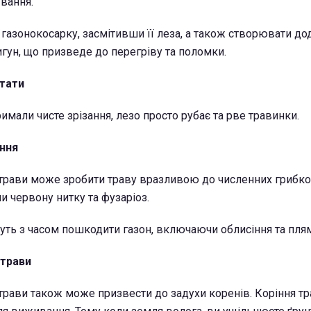
ування.
азонокосарку, засмітивши її леза, а також створювати до
гун, що призведе до перегріву та поломки.
ьтати
римали чисте зрізання, лезо просто рубає та рве травинки.
ння
трави може зробити траву вразливою до численних грибко
и червону нитку та фузаріоз.
ть з часом пошкодити газон, включаючи облисіння та плям
 трави
рави також може призвести до задухи коренів. Коріння тр