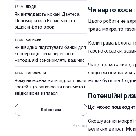
15:19
ЛЮДИ
Чи варто косит
Як виглядають кохані Дантеса,
Пономарьова і Боржемської:
Цього робити не варт
рідкісні фото зірок
трава мокра, то газ
14:36
КОРИСНЕ
Коли трава волога, 
Як швидко підготувати банки для
газонокосарки, зазв
консервації: легкі перевірені
методи, які зекономлять ваш час
Якщо це можливо, кр
якщо ви опинилися у
13:55
ГОРОСКОПИ
Чому не можна мити підлогу після
може бути необхідни
гостей: що означає ця прикмета і
звідки вона взялася
Потенційні риз
Це може пошкодити
Всі новини
Скошування мокрої 
великих витрат.
Мокр