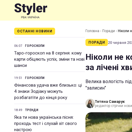
Головна
›
Поради
›
Ніколи н
ОСТАННІ НОВИНИ
20 червня 202
ПОРАДИ
06:07
ГОРОСКОПИ
Таро-гороскоп на 8 серпня: кому
Ніколи не к
карти обіцяють успіх, зміни та нові
за лічені х
шанси
19:51
ГОРОСКОПИ
Велика вологість пі
Фінансова удача вже близько: ці
"залисин"
4 знаки Зодіаку можуть
розбагатіти до кінця року
Тетяна Самарук
редактор стрічки нов
18:49
ТРЕНДИ
Яка ти нова українська пісня:
проходь тест і слухай хіт свого
настрою