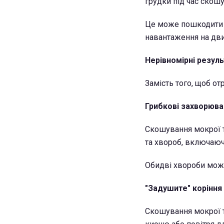
грудки під час скош
Це може пошкодити г
навантаження на дви
Нерівномірні резул
Замість того, щоб от
Грибкові захворюва
Скошування мокрої 
та хвороб, включаюч
Обидві хвороби можу
"Задушите" коріння
Скошування мокрої т