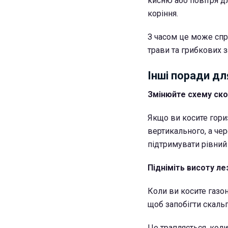
кисню або повітря д
коріння.
З часом це може спр
трави та грибкових 
Інші поради д
Змінюйте схему ск
Якщо ви косите гори
вертикального, а чер
підтримувати рівний 
Підніміть висоту ле
Коли ви косите газон
щоб запобігти скаль
Це трапляється, кол