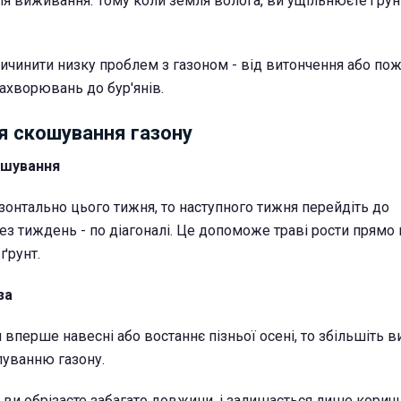
ля виживання. Тому коли земля волога, ви ущільнюєте ґрунт
ичинити низку проблем з газоном - від витончення або по
захворювань до бур'янів.
ля скошування газону
ошування
зонтально цього тижня, то наступного тижня перейдіть до
ез тиждень - по діагоналі. Це допоможе траві рости прямо 
ґрунт.
за
 вперше навесні або востаннє пізньої осені, то збільшіть в
пуванню газону.
и ви обрізаєте забагато довжини, і залишається лише кори