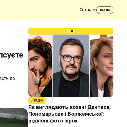
UA
/
RU
rbc.ua
ТОП
іпсуєте
ести до
ЛЮДИ
Як виглядають кохані Дантеса,
Пономарьова і Боржемської:
рідкісні фото зірок