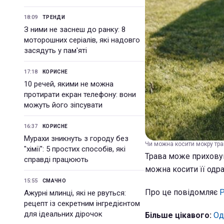
18:09
ТРЕНДИ
З ними не заснеш до ранку: 8
моторошних серіалів, які надовго
засядуть у пам'яті
17:18
КОРИСНЕ
10 речей, якими не можна
протирати екран телефону: вони
можуть його зіпсувати
16:37
КОРИСНЕ
Мурахи зникнуть з городу без
Чи можна косити мокру трав
"хімії": 5 простих способів, які
Трава може приховува
справді працюють
можна косити її одра
15:55
СМАЧНО
Про це повідомляє
Р
Ажурні млинці, які не рвуться:
рецепт із секретним інгредієнтом
для ідеальних дірочок
Більше цікавого:
Од