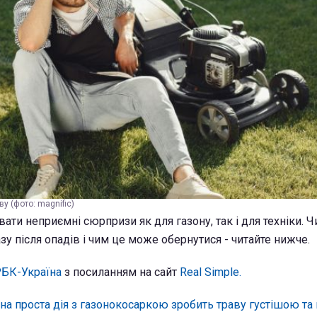
у (фото: magnific)
ти неприємні сюрпризи як для газону, так і для техніки. Ч
зу після опадів і чим це може обернутися - читайте нижче.
БК-Україна
з посиланням на сайт
Real Simple.
на проста дія з газонокосаркою зробить траву густішою т