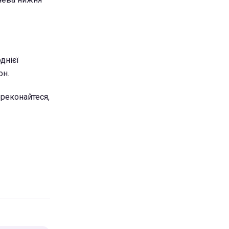
днієї
он.
ереконайтеся,