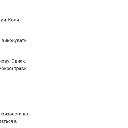
ави. Коли
ь виконувати
нову. Однак,
мокрої трави
.
призвести до
ається в