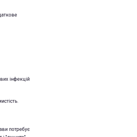
даткове
вих інфекцій
истість.
ави потребує