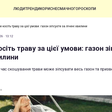
ЛЮДИ
ТРЕНДИ
КОРИСНЕ
СМАЧНО
ГОРОСКОПИ
е косіть траву за цієї умови: газон зіпсуєте за лічені хвилини
6 · 13:12
осіть траву за цієї умови: газон з
вилини
д час скошування трави може зіпсувати весь газон та призв
ин