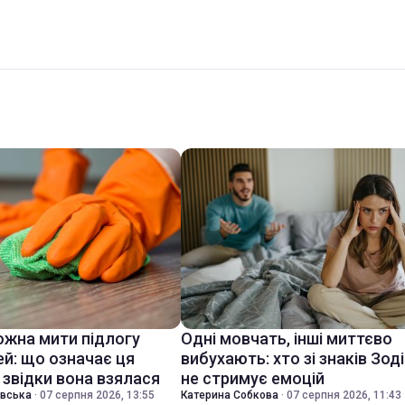
ожна мити підлогу
Одні мовчать, інші миттєво
ей: що означає ця
вибухають: хто зі знаків Зод
 звідки вона взялася
не стримує емоцій
івська
·
07 серпня 2026, 13:55
Катерина Собкова
·
07 серпня 2026, 11:43