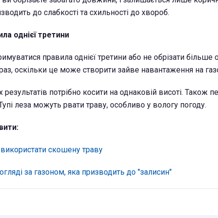
зводить до слабкості та схильності до хвороб.
ла однієї третини
муватися правила однієї третини або не обрізати більше о
раз, оскільки це може створити зайве навантаження на газ
 результатів потрібно косити на однаковій висоті. Також п
 Тупі леза можуть рвати траву, особливо у вологу погоду.
вити:
 використати скошену траву
гляді за газоном, яка призводить до "залисин"