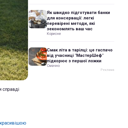
Як швидко підготувати банки
для консервації: легкі
перевірені методи, які
зекономлять ваш час
Корисне
Смак літа в тарілці: це гаспачо
від учасниці "МастерШеф"
підкорює з першої ложки
Смачно
и справді
а красивішою