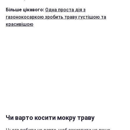
Більше цікавого:
Одна проста дія з
газонокосаркою зробить траву густішою та
красивішою
Чи варто косити мокру траву