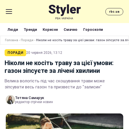
rbc.ua
Люди
Тренди
Корисне
Смачно
Гороскопи
Головна
›
Поради
›
Ніколи не косіть траву за цієї умови: газон зіпсуєте за л
ПОРАДИ
20 червня 2026, 13:12
Ніколи не косіть траву за цієї умови:
газон зіпсуєте за лічені хвилини
Велика вологість під час скошування трави може
зіпсувати весь газон та призвести до "залисин"
Тетяна Самарук
редактор стрічки новин