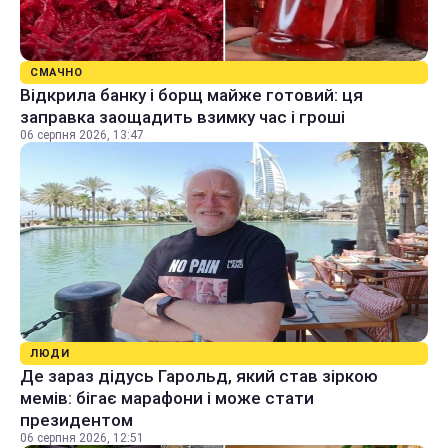
СМАЧНО
Відкрила банку і борщ майже готовий: ця
заправка заощадить взимку час і гроші
06 серпня 2026, 13:47
ЛЮДИ
Де зараз дідусь Гарольд, який став зіркою
мемів: бігає марафони і може стати
президентом
06 серпня 2026, 12:51