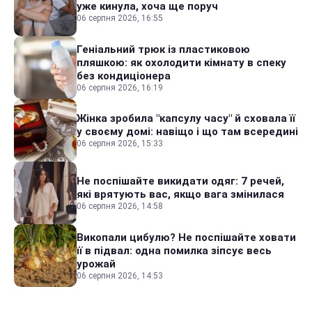
уже кинула, хоча ще поруч
06 серпня 2026, 16:55
Геніальний трюк із пластиковою
пляшкою: як охолодити кімнату в спеку
без кондиціонера
06 серпня 2026, 16:19
Жінка зробила "капсулу часу" й сховала її
у своєму домі: навіщо і що там всередині
06 серпня 2026, 15:33
Не поспішайте викидати одяг: 7 речей,
які врятують вас, якщо вага змінилася
06 серпня 2026, 14:58
Викопали цибулю? Не поспішайте ховати
її в підвал: одна помилка зіпсує весь
урожай
06 серпня 2026, 14:53