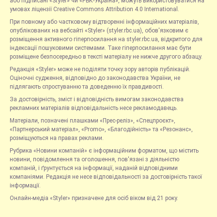
або підписані «Styler» чи «РБК-Україна», можуть використовуватися на
умовах ліцензії Creative Commons Attribution 4.0 International.
При повному або частковому відтворенні інформаційних матеріалів,
опублікованих на вебсайті «Styler» (styler.rbc.ua), обов'язковим є
розміщення активного гіперпосилання на styler.rbc.ua, відкритого для
індексації пошуковими системами. Таке гіперпосилання має бути
розміщене безпосередньо в тексті матеріалу не нижче другого абзацу.
Редакція «Styler» може не поділяти точку зору авторів публікацій.
Оціночні судження, відповідно до законодавства України, не
підлягають спростуванню та доведенню їх правдивості.
За достовірність, зміст і відповідність вимогам законодавства
рекламних матеріалів відповідальність несе рекламодавець.
Матеріали, позначені плашками «Прес-реліз», «Спецпроєкт»,
«Партнерський матеріал», «Promo», «Благодійність» та «Резонанс»,
розміщуються на правах реклами.
Рубрика «Новини компаній» є інформаційним форматом, що містить
новини, повідомлення та оголошення, пов'язані з діяльністю
компаній, і ґрунтується на інформації, наданій відповідними
компаніями. Редакція не несе відповідальності за достовірність такої
інформації.
Онлайн-медіа «Styler» призначене для осіб віком від 21 року.