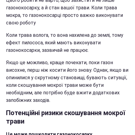
Цього робити не варто, щоб захистити не лише
газонокосарку, а й стан вашої трави. Коли трава
мокра, то газонокосарці просто важко виконувати
свою роботу
Коли трава волога, то вона нахилена до землі, тому
ефект пилососа, який мають виконувати
газонокосарки, зазвичай не працює.
Якщо це можливо, краще почекати, поки газон
висохне, перш ніж косити його знову. Однак, якщо ви
опинилися у скрутному становищі, бувають ситуації,
коли скошування мокрої трави може бути
необхідним, але потрібно буде вжити додаткових
запобіжних заходів.
Потенційні ризики скошування мокрої
трави
Це може пошкодити газонокосарку