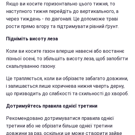
Якщо ви косите горизонтально цього тижня, то
наступного тижня перейдіть до вертикального, а
через тиждень - по діагоналі. Це допоможе траві
рости прямо вгору та підтримувати рівний ґрунт.
Підніміть висоту леза
Коли ви косите газон вперше навесні або востаннє
пізньої осені, то збільшіть висоту леза, щоб запобігти
скальпуванню газону.
Це трапляється, коли ви обрізаєте забагато довжини,
і залишається лише коричнева нижня чверть дерну,
що призводить до слабкості та схильності до хвороб.
Дотримуйтесь правила однієї третини
Рекомендовано дотримуватися правила однієї
третини або не обрізати більше однієї третини
довжини за раз, оскільки це може створити зайве