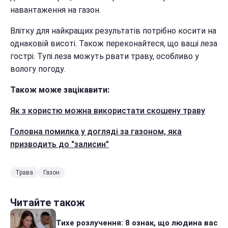
навантаження на газон.
Влітку для найкращих результатів потрібно косити на
однаковій висоті. Також переконайтеся, що ваші леза
гострі. Тупі леза можуть рвати траву, особливо у
вологу погоду.
Також може зацікавити:
Як з користю можна використати скошену траву
Головна помилка у догляді за газоном, яка
призводить до "залисин"
Трава
Газон
Читайте також
Тихе розлучення: 8 ознак, що людина вас