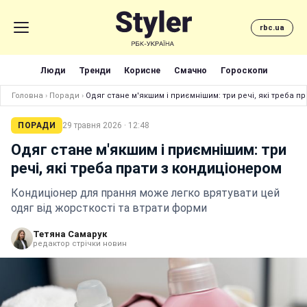
rbc.ua
Люди
Тренди
Корисне
Смачно
Гороскопи
Головна
›
Поради
›
Одяг стане м'якшим і приємнішим: три речі, які треба п
ПОРАДИ
29 травня 2026 · 12:48
Одяг стане м'якшим і приємнішим: три
речі, які треба прати з кондиціонером
Кондиціонер для прання може легко врятувати цей
одяг від жорсткості та втрати форми
Тетяна Самарук
редактор стрічки новин