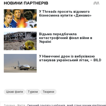
Цікаві факти
Туризм
Тварини
Головна
›
Життя
›
Смачний сендвіч з кабачків, який стане вашим улюбленим