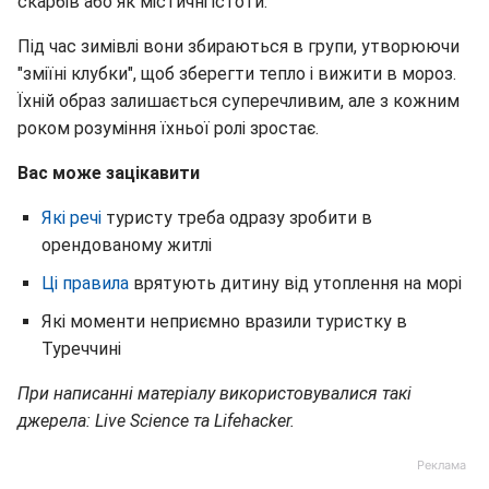
скарбів або як містичні істоти.
Під час зимівлі вони збираються в групи, утворюючи
"зміїні клубки", щоб зберегти тепло і вижити в мороз.
Їхній образ залишається суперечливим, але з кожним
роком розуміння їхньої ролі зростає.
Вас може зацікавити
Які речі
туристу треба одразу зробити в
орендованому житлі
Ці правила
врятують дитину від утоплення на морі
Які моменти неприємно вразили туристку в
Туреччині
При написанні матеріалу використовувалися такі
джерела: Live Science та Lifehacker.