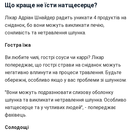
Що краще не їсти натщесерце?
Лікар Адріан Шнайдер радить уникати 4 продуктів на
сніданок, бо вони можуть викликати печію,
сонливість та нетравлення шлунка.
Гостра їжа
Ви любите чилі, гострі соуси чи каррі? Лікар
попереджає, що гострі страви на сніданок можуть
негативно вплинути на процеси травлення. Будьте
обережні, особливо якщо у вас проблеми зі шлунком.
"Вони можуть подразнювати слизову оболонку
шлунка та викликати нетравлення шлунка. Особливо
натщесерце та у чутливих людей", - попереджає
фахівець.
Солодощі