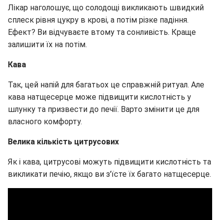
Лікар наголошує, що солодощі викликають швидкий
сплеск рівня цукру в крові, а потім різке падіння.
Ефект? Ви відчуваєте втому та сонливість. Краще
залишити їх на потім.
Кава
Так, цей напій для багатьох це справжній ритуал. Але
кава натщесерце може підвищити кислотність у
шлунку та призвести до печії. Варто змінити це для
власного комфорту.
Велика кількість цитрусових
Як і кава, цитрусові можуть підвищити кислотність та
викликати печію, якщо ви з'їсте їх багато натщесерце.