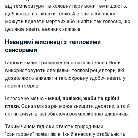
від температури - в холодну пору вони темнішають,
щоб краще поглинати тепло. А в разі небезпеки
можуть вдавати мертвих або шипіти так голосно, що
це лякає навіть великих хижаків.
Невидимі мисливці з тепловими
сенсорами
Гадюки - майстри маскування й полювання. Вони
використовують спеціальні теплові рецептори, які
дозволяють виявляти теплокровну здобич навіть у
повній темряві.
Їх головне меню -
миші, полівки, жаби та дрібні
птахи.
Одна змія за рік може знищити десятки, а то й
сотні гризунів, запобігаючи розмноженню шкідників.
Таким чином гадюки стають природними
"санітарами" полів і лісів. Їхній внесок у стабільність