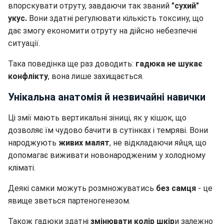
впорскувати отруту, завдаючи так званий
"сухий"
укус.
Вони здатні регулювати кількість токсину, що
дає змогу економити отруту на дійсно небезпечні
ситуації.
Така поведінка ще раз доводить:
гадюка не шукає
конфлікту
, вона лише захищається.
Унікальна анатомія й незвичайні навички
Ці змії мають вертикальні зіниці, як у кішок, що
дозволяє їм чудово бачити в сутінках і темряві. Вони
народжують
живих малят
, не відкладаючи яйця, що
допомагає виживати новонародженим у холодному
кліматі.
Деякі самки можуть розмножуватись
без самця
- це
явище зветься партеногенезом.
Також гадюки здатні
змінювати колір шкір
и залежно