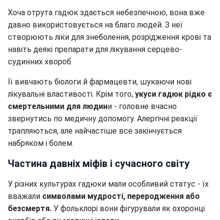
Хоча отрута гадюк здається небезпечною, вона вже
давно використовується на благо людей. З неї
створюють ліки для знеболення, розрідження крові та
навіть деякі препарати для лікування серцево-
судинних хвороб.
Її вивчають біологи й фармацевти, шукаючи нові
лікувальні властивості. Крім того,
укуси гадюк рідко є
смертельними для людин
и - головне вчасно
звернутись по медичну допомогу. Алергічні реакції
трапляються, але найчастіше все закінчується
набряком і болем.
Частина давніх міфів і сучасного світу
У різних культурах гадюки мали особливий статус - їх
вважали
символами мудрості, переродження або
безсмертя.
У фольклорі вони фігурували як охоронці