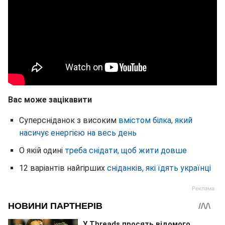
Вас може зацікавити
Суперсніданок з високим
вмістом білка, який
насичує енергією на весь день
О якій одині
треба снідати, щоб жити довше
12 варіантів найгірших
сніданків, які їдять українці