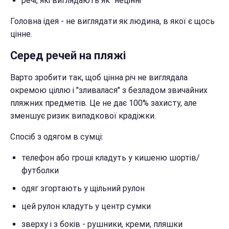
речі, які виглядають як "нецінні"
Головна ідея - не виглядати як людина, в якої є щось
цінне.
Серед речей на пляжі
Варто зробити так, щоб цінна річ не виглядала
окремою ціллю і "зливалася" з безладом звичайних
пляжних предметів. Це не дає 100% захисту, але
зменшує ризик випадкової крадіжки.
Спосіб з одягом в сумці:
телефон або гроші кладуть у кишеню шортів/
футболки
одяг згортають у щільний рулон
цей рулон кладуть у центр сумки
зверху і з боків - рушники, креми, пляшки