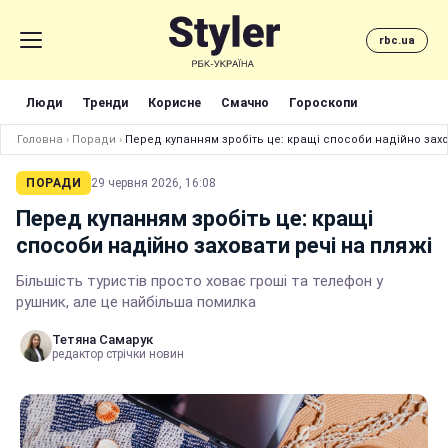
rbc.ua
Люди
Тренди
Корисне
Смачно
Гороскопи
Головна
›
Поради
›
Перед купанням зробіть це: кращі способи надійно захо
ПОРАДИ
29 червня 2026, 16:08
Перед купанням зробіть це: кращі
способи надійно заховати речі на пляжі
Більшість туристів просто ховає гроші та телефон у
рушник, але це найбільша помилка
Тетяна Самарук
редактор стрічки новин