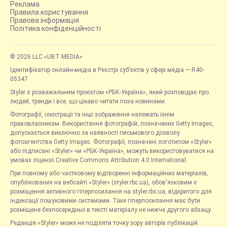
Реклама
Правила користування
Правова інформація
Політика конфіденційності
© 2026 LLC «UBT MEDIA»
Ідентифікатор онлайн-медіа в Реєстрі суб’єктів у сфері медіа — R40-
05347
Styler є розважальним проєктом «РБК-Україна», який розповідає про
людей, тренди і все, що цікаво читати поза новинами.
Фотографії, ілюстрації та інші зображення належать їхнім
правовласникам. Використання фотографій, позначених Getty Images,
допускається виключно за наявності письмового дозволу
фотоагентства Getty Images. Фотографії, позначені логотипом «Styler»
або підписані «Styler» чи «РБК-Україна», можуть використовуватися на
умовах ліцензії Creative Commons Attribution 4.0 International.
При повному або частковому відтворенні інформаційних матеріалів,
опублікованих на вебсайті «Styler» (styler.rbc.ua), обов'язковим є
розміщення активного гіперпосилання на styler.rbc.ua, відкритого для
індексації пошуковими системами. Таке гіперпосилання має бути
розміщене безпосередньо в тексті матеріалу не нижче другого абзацу.
Редакція «Styler» може не поділяти точку зору авторів публікацій.