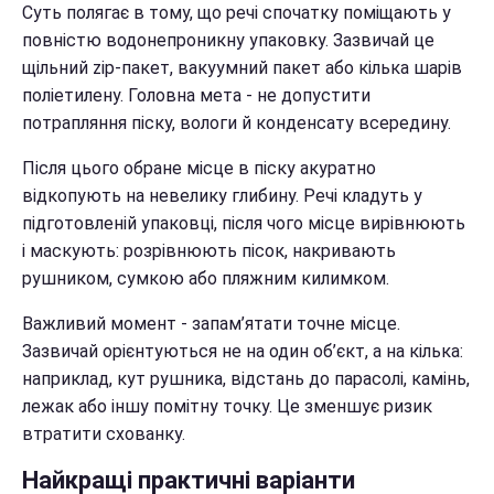
Суть полягає в тому, що речі спочатку поміщають у
повністю водонепроникну упаковку. Зазвичай це
щільний zip-пакет, вакуумний пакет або кілька шарів
поліетилену. Головна мета - не допустити
потрапляння піску, вологи й конденсату всередину.
Після цього обране місце в піску акуратно
відкопують на невелику глибину. Речі кладуть у
підготовленій упаковці, після чого місце вирівнюють
і маскують: розрівнюють пісок, накривають
рушником, сумкою або пляжним килимком.
Важливий момент - запам’ятати точне місце.
Зазвичай орієнтуються не на один об’єкт, а на кілька:
наприклад, кут рушника, відстань до парасолі, камінь,
лежак або іншу помітну точку. Це зменшує ризик
втратити схованку.
Найкращі практичні варіанти