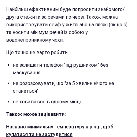
Найбільш ефективним буде попросити знайомого/
друга стежити за речами по черзі. Також можна
використовувати сейф у житлі або на пляжі (якщо є)
та носити мінімум речей із собою у
водонепроникному чохлі.
Що точно не варто робити:
не залишати телефон "під рушником" без
маскування
не розраховувати, що "за 5 хвилин нічого не
станеться"
не ховати все в одному місці
Також може зацікавити:
Названо мінімальну температуру в річці, щоб
купатися та не застудитися