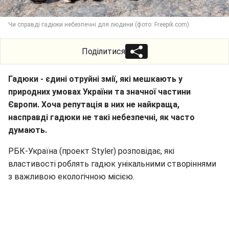
Чи справді гадюки небезпечні для людини (фото: Freepik.com)
Поділитися
Гадюки - єдині отруйні змії, які мешкають у
природних умовах України та значної частини
Європи. Хоча репутація в них не найкраща,
насправді гадюки не такі небезпечні, як часто
думають.
РБК-Україна (проект Styler) розповідає, які
властивості роблять гадюк унікальними створіннями
з важливою екологічною місією.