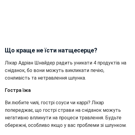
Що краще не їсти натщесерце?
Лікар Адріан Шнайдер радить уникати 4 продуктів на
сніданок, бо вони можуть викликати печію,
сонливість та нетравлення шлунка.
Гостра їжа
Ви любите чилі, гострі соуси чи каррі? Лікар
попереджає, що гострі страви на сніданок можуть
негативно вплинути на процеси травлення. Будьте
обережні, особливо якщо у вас проблеми зі шлунком.