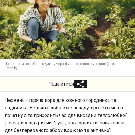
Що та коли потрібно садити у червні для хорошого урожаю (фото:
Freepik)
Поділитися
Червень - гаряча пора для кожного городника та
садівника. Весняна сівба вже позаду, проте саме на
початку літа приходить час для висадки теплолюбної
розсади у відкритий ґрунт, повторних посівів зелені
для безперервного збору врожаю та активної