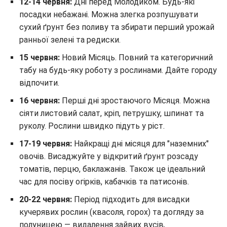
12-14 червня:
Дні перед Молодиком. Будь-які
посадки небажані. Можна злегка розпушувати
сухий ґрунт без поливу та збирати перший урожай
ранньої зелені та редиски.
15 червня:
Новий Місяць. Повний та категоричний
табу на будь-яку роботу з рослинами. Дайте городу
відпочити.
16 червня:
Перші дні зростаючого Місяця. Можна
сіяти листовий салат, кріп, петрушку, шпинат та
руколу. Рослини швидко підуть у ріст.
17-19 червня:
Найкращі дні місяця для "наземних"
овочів. Висаджуйте у відкритий ґрунт розсаду
томатів, перцю, баклажанів. Також це ідеальний
час для посіву огірків, кабачків та патисонів.
20-22 червня:
Період підходить для висадки
кучерявих рослин (квасоля, горох) та догляду за
полуницею — видалення зайвих вусів,