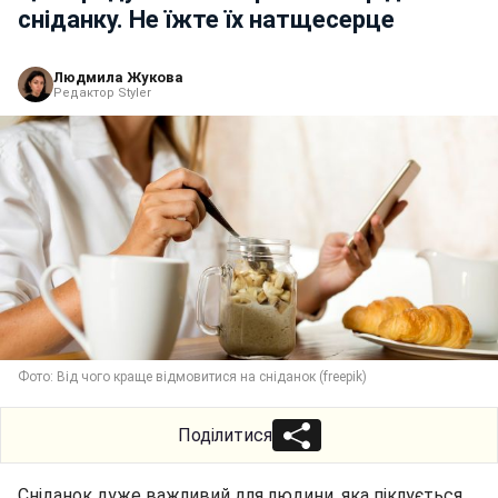
сніданку. Не їжте їх натщесерце
Людмила Жукова
Редактор Styler
Фото: Від чого краще відмовитися на сніданок (freepik)
Поділитися
Сніданок дуже важливий для людини, яка піклується