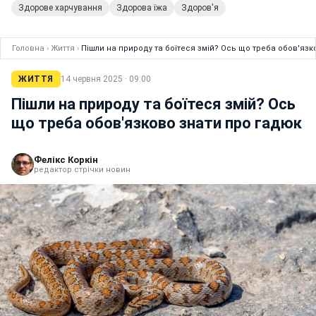
Здорове харчування
Здорова їжа
Здоров'я
Головна
›
Життя
›
Пішли на природу та боїтеся змій? Ось що треба обов'язк
ЖИТТЯ
14 червня 2025 · 09:00
Пішли на природу та боїтеся змій? Ось
що треба обов'язково знати про гадюк
Фелікс Коркін
редактор стрічки новин