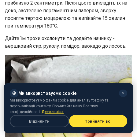
приблизно 2 сантиметри. Після цього викладіть їх на
деко, застелене пергаментним папером, зверху
посипте тертою моцарелою та випікайте 15 хвилин
при температурі 180°C.
Дайте їм трохи охолонути та додайте начинку -
вершковий сир, руколу, помідор, авокадо до лосось.
🍪
Ми використовуємо cookie
✕
Ми використовуємо файли cookie для аналізу трафіку та
персоналізації контенту. Прочитайте нашу Політику
конфіденційності.
Детальніше
Відхилити
Прийняти всі