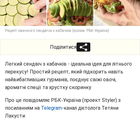
Рецепт смачного сендвіча з кабачків (колаж: РБК-Україна)
Поділитися
Легкий сендвіч з кабачків - ідеальна ідея для літнього
перекусу! Простий рецепт, який підкорить навіть
найвибагливіших гурманів, поєднує свіжі овочі,
ароматні спеції та хрустку скоринку.
Про це повідомляє РБК-Україна (проект Styler) з
посиланням на
Telegram
-канал дієтолога Тетяни
Лакусти.