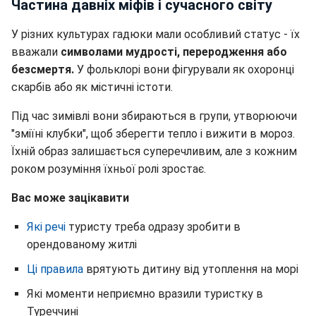
Частина давніх міфів і сучасного світу
У різних культурах гадюки мали особливий статус - їх
вважали
символами мудрості, переродження або
безсмертя.
У фольклорі вони фігурували як охоронці
скарбів або як містичні істоти.
Під час зимівлі вони збираються в групи, утворюючи
"зміїні клубки", щоб зберегти тепло і вижити в мороз.
Їхній образ залишається суперечливим, але з кожним
роком розуміння їхньої ролі зростає.
Вас може зацікавити
Які речі
туристу треба одразу зробити в
орендованому житлі
Ці правила
врятують дитину від утоплення на морі
Які моменти неприємно вразили туристку в
Туреччині