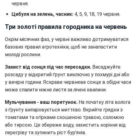
червня.
Цибуля на зелень, часник:
4, 5, 9, 18, 19 червня.
Три золоті правила городника на червень
Окрім місячних фаз, у червні важливо дотримуватися
базових правил агротехніки, щоб не занапастити
молоді рослини.
Захист від сонця під час пересадки.
Висаджуйте
розсаду у відкритий ґрунт виключно у похмурі дні або
у вечірні години. Яскраве червневе сонце в обідні часи
може спалити ніжне листя за лічені хвилини.
Мульчування - ваш порятунок.
На початку літа волога
з ґрунту випаровується миттєво. Вкрийте грядки з
томатами та огірками скошеною травою, соломою
або тирсою. Це збереже воду, захистить коріння від
перегріву та зупинить ріст бур'янів.