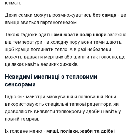
кліматі.
Деякі самки можуть розмножуватись
без самця
- це
явище зветься партеногенезом.
Також гадюки здатні
змінювати колір шкір
и залежно
від температури - в холодну пору вони темнішають,
щоб краще поглинати тепло. А в разі небезпеки
можуть вдавати мертвих або шипіти так голосно, що
це лякає навіть великих хижаків.
Невидимі мисливці з тепловими
сенсорами
Гадюки - майстри маскування й полювання. Вони
використовують спеціальні теплові рецептори, які
дозволяють виявляти теплокровну здобич навіть у
повній темряві.
Їх головне меню -
миші, полівки, жаби та дрібні