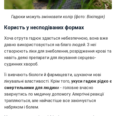
Гадюки можуть змінювати колір (фото: Вікіпедія)
Користь у несподіваних формах
Хоча отрута гадюк здається небезпечною, вона вже
давно використовується на благо людей. З неї
створюють ліки для знеболення, розрідження крові та
навіть деякі препарати для лікування серцево-
судинних хвороб.
Її вивчають біологи й фармацевти, шукаючи нові
лікувальні властивості. Крім того,
укуси гадюк рідко є
смертельними для людин
и - головне вчасно
звернутись по медичну допомогу. Алергічні реакції
трапляються, але найчастіше все закінчується
набряком і болем.