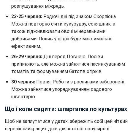
розпушування міжрядь.
23-25 червня:
Родючі дні під знаком Скорпіона.
Можна повторно сіяти кукурудзу, соняшник, а
також підживлювати овочі мінеральними
добривами. Полив у ці дні буде максимально
ефективним.
26-29 червня:
Дні перед Повнею. Посіви
припиняють, але можна зайнятися пасинкуванням
томатів та формуванням батогів огірків.
30 червня:
Повня. Роботи з рослинами заборонені.
Можна зайнятися упорядкуванням садового
інвентарю.
Що і коли садити: шпаргалка по культурах
Щоб не заплутатися у датах, збережіть собі цей чіткий
перелік найкращих днів для кожної популярної