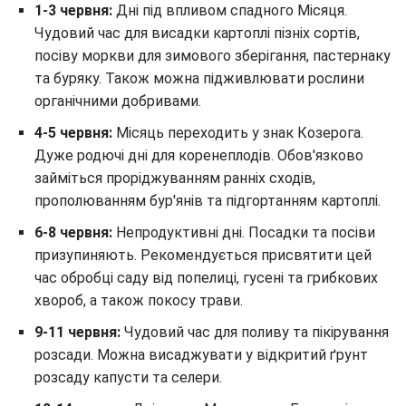
1-3 червня:
Дні під впливом спадного Місяця.
Чудовий час для висадки картоплі пізніх сортів,
посіву моркви для зимового зберігання, пастернаку
та буряку. Також можна підживлювати рослини
органічними добривами.
4-5 червня:
Місяць переходить у знак Козерога.
Дуже родючі дні для коренеплодів. Обов'язково
займіться проріджуванням ранніх сходів,
прополюванням бур'янів та підгортанням картоплі.
6-8 червня:
Непродуктивні дні. Посадки та посіви
призупиняють. Рекомендується присвятити цей
час обробці саду від попелиці, гусені та грибкових
хвороб, а також покосу трави.
9-11 червня:
Чудовий час для поливу та пікірування
розсади. Можна висаджувати у відкритий ґрунт
розсаду капусти та селери.