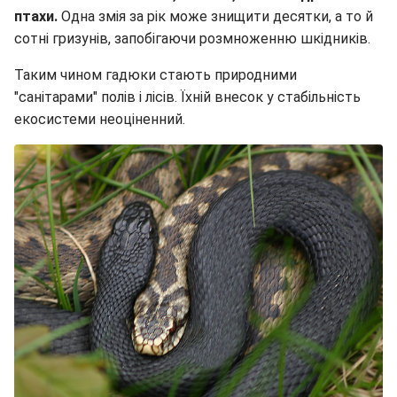
птахи.
Одна змія за рік може знищити десятки, а то й
сотні гризунів, запобігаючи розмноженню шкідників.
Таким чином гадюки стають природними
"санітарами" полів і лісів. Їхній внесок у стабільність
екосистеми неоціненний.