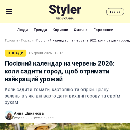
rbc.ua
Люди
Тренди
Корисне
Смачно
Гороскопи
Головна
›
Поради
›
Посівний календар на червень 2026: коли садити горо
ПОРАДИ
01 червня 2026 · 19:15
Посівний календар на червень 2026:
коли садити город, щоб отримати
найкращий урожай
Коли садити томати, картоплю та огірки, і різну
зелень, а у які дні варто дати вихідні городу та своїм
рукам
Анна Шиканова
редактор стрічки новин