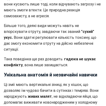
вони кусають лише тоді, коли відчувають загрозу і не
мають змоги втекти. Це природна реакція
самозахисту, а не агресія.
Більше того, деякі види можуть навіть не
впорскувати отруту, завдаючи так званий
"сухий"
укус.
Вони здатні регулювати кількість токсину, що
дає змогу економити отруту на дійсно небезпечні
ситуації.
Така поведінка ще раз доводить:
гадюка не шукає
конфлікту
, вона лише захищається.
Унікальна анатомія й незвичайні навички
Ці змії мають вертикальні зіниці, як у кішок, що
дозволяє їм чудово бачити в сутінках і темряві. Вони
народжують
живих малят
, не відкладаючи яйця, що
допомагає виживати новонародженим у холодному