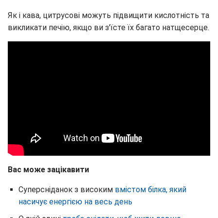
Як і кава, цитрусові можуть підвищити кислотність та
викликати печію, якщо ви з'їсте їх багато натщесерце.
Вас може зацікавити
Суперсніданок з високим
вмістом білка, який
насичує енергією на весь день