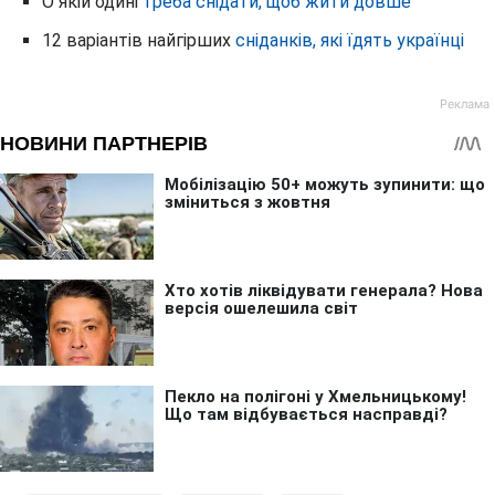
О якій одині
треба снідати, щоб жити довше
12 варіантів найгірших
сніданків, які їдять українці