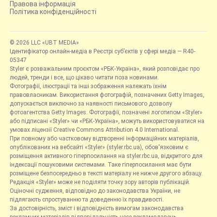
Правова інформація
Політика конфіденційності
© 2026 LLC «UBT MEDIA»
Ідентифікатор онлайн-медіа в Реєстрі суб’єктів у сфері медіа — R40-
05347
Styler є розважальним проєктом «РБК-Україна», який розповідає про
людей, тренди і все, що цікаво читати поза новинами.
Фотографії, ілюстрації та інші зображення належать їхнім
правовласникам. Використання фотографій, позначених Getty Images,
допускається виключно за наявності письмового дозволу
фотоагентства Getty Images. Фотографії, позначені логотипом «Styler»
або підписані «Styler» чи «РБК-Україна», можуть використовуватися на
умовах ліцензії Creative Commons Attribution 4.0 International.
При повному або частковому відтворенні інформаційних матеріалів,
опублікованих на вебсайті «Styler» (styler.rbc.ua), обов'язковим є
розміщення активного гіперпосилання на styler.rbc.ua, відкритого для
індексації пошуковими системами. Таке гіперпосилання має бути
розміщене безпосередньо в тексті матеріалу не нижче другого абзацу.
Редакція «Styler» може не поділяти точку зору авторів публікацій.
Оціночні судження, відповідно до законодавства України, не
підлягають спростуванню та доведенню їх правдивості.
За достовірність, зміст і відповідність вимогам законодавства