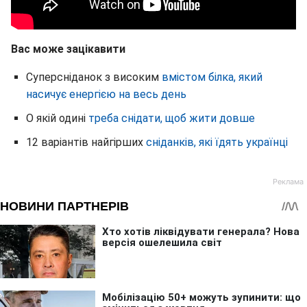
Вас може зацікавити
Суперсніданок з високим
вмістом білка, який
насичує енергією на весь день
О якій одині
треба снідати, щоб жити довше
12 варіантів найгірших
сніданків, які їдять українці