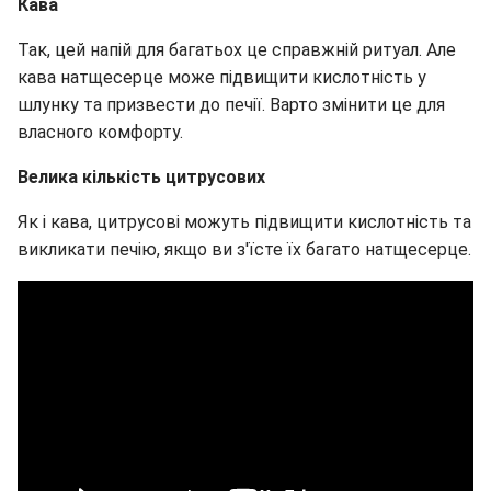
Кава
Так, цей напій для багатьох це справжній ритуал. Але
кава натщесерце може підвищити кислотність у
шлунку та призвести до печії. Варто змінити це для
власного комфорту.
Велика кількість цитрусових
Як і кава, цитрусові можуть підвищити кислотність та
викликати печію, якщо ви з'їсте їх багато натщесерце.