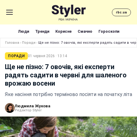
rbc.ua
Люди
Тренди
Корисне
Смачно
Гороскопи
Головна
›
Поради
›
Ще не пізно: 7 овочів, які експерти радять садити в ч
ПОРАДИ
01 червня 2026 · 13:14
Ще не пізно: 7 овочів, які експерти
радять садити в червні для шаленого
врожаю восени
Яке насіння потрібно терміново посіяти на початку літа
Людмила Жукова
Редактор Styler