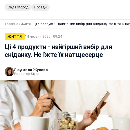
Сад і огород
Поради
Головна
›
Життя
›
Ці 4 продукти - найгірший вибір для сніданку. Не їжте їх 
ЖИТТЯ
14 червня 2025 · 09:24
Ці 4 продукти - найгірший вибір для
сніданку. Не їжте їх натщесерце
Людмила Жукова
Редактор Styler