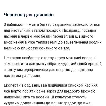
Червень для дачників
З наближенням літа багато садівників замислюються
над наступним етапом посадок. Насправді посадка
насіння в червні має безліч переваг: від швидкого
вкорінення в уже теплій землі до забезпечення рослин
великою кількістю сонячного світла.
Це також позбавляє стресу через можливі весняні
заморозки та дає змогу зібрати чудовий пізній врожай,
а квітучим однорічникам дає енергію для цвітіння
протягом усієї осені.
Експерти з садівництва поділилися списком насіння,
яке варто посіяти саме зараз для щедрого врожаю
наприкінці літа та восени. Ці культури стануть
чудовим доповненням до ваших грядок, де вже,