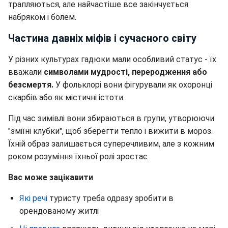
трапляються, але найчастіше все закінчується
набряком і болем.
Частина давніх міфів і сучасного світу
У різних культурах гадюки мали особливий статус - їх
вважали
символами мудрості, переродження або
безсмертя.
У фольклорі вони фігурували як охоронці
скарбів або як містичні істоти.
Під час зимівлі вони збираються в групи, утворюючи
"зміїні клубки", щоб зберегти тепло і вижити в мороз.
Їхній образ залишається суперечливим, але з кожним
роком розуміння їхньої ролі зростає.
Вас може зацікавити
Які речі
туристу треба одразу зробити в
орендованому житлі