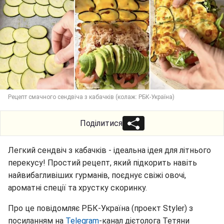
Рецепт смачного сендвіча з кабачків (колаж: РБК-Україна)
Поділитися
Легкий сендвіч з кабачків - ідеальна ідея для літнього
перекусу! Простий рецепт, який підкорить навіть
найвибагливіших гурманів, поєднує свіжі овочі,
ароматні спеції та хрустку скоринку.
Про це повідомляє РБК-Україна (проект Styler) з
посиланням на
Telegram
-канал дієтолога Тетяни