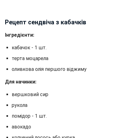
Рецепт сендвіча з кабачків
Інгредієнти:
кабачок - 1 шт.
терта моцарела
оливкова олія першого віджиму
Для начинки:
вершковий сир
рукола
помідор - 1 шт.
авокадо
копчений лосось або курка