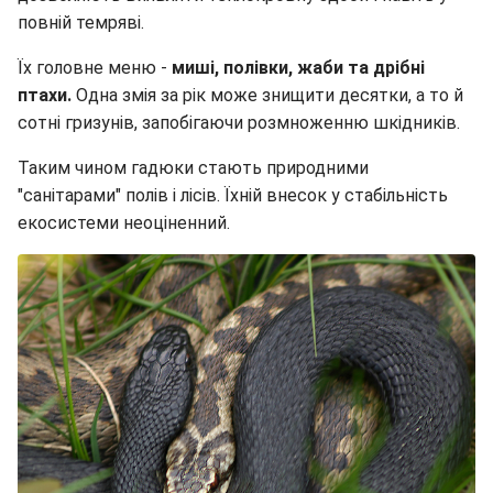
повній темряві.
Їх головне меню -
миші, полівки, жаби та дрібні
птахи.
Одна змія за рік може знищити десятки, а то й
сотні гризунів, запобігаючи розмноженню шкідників.
Таким чином гадюки стають природними
"санітарами" полів і лісів. Їхній внесок у стабільність
екосистеми неоціненний.