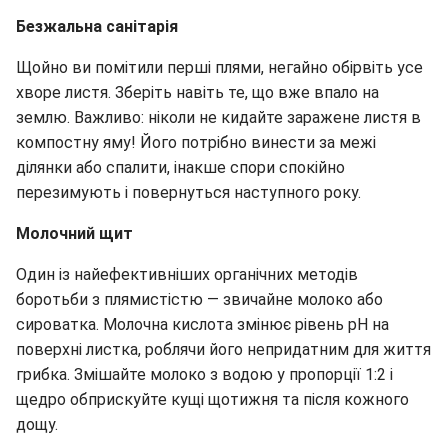
Безжальна санітарія
Щойно ви помітили перші плями, негайно обірвіть усе
хворе листя. Зберіть навіть те, що вже впало на
землю. Важливо: ніколи не кидайте заражене листя в
компостну яму! Його потрібно винести за межі
ділянки або спалити, інакше спори спокійно
перезимують і повернуться наступного року.
Молочний щит
Один із найефективніших органічних методів
боротьби з плямистістю — звичайне молоко або
сироватка. Молочна кислота змінює рівень pH на
поверхні листка, роблячи його непридатним для життя
грибка. Змішайте молоко з водою у пропорції 1:2 і
щедро обприскуйте кущі щотижня та після кожного
дощу.