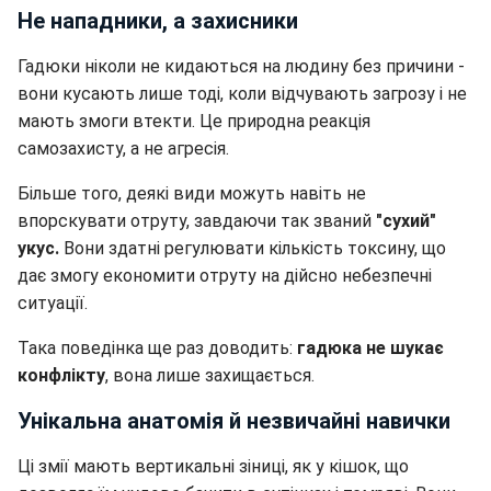
Не нападники, а захисники
Гадюки ніколи не кидаються на людину без причини -
вони кусають лише тоді, коли відчувають загрозу і не
мають змоги втекти. Це природна реакція
самозахисту, а не агресія.
Більше того, деякі види можуть навіть не
впорскувати отруту, завдаючи так званий
"сухий"
укус.
Вони здатні регулювати кількість токсину, що
дає змогу економити отруту на дійсно небезпечні
ситуації.
Така поведінка ще раз доводить:
гадюка не шукає
конфлікту
, вона лише захищається.
Унікальна анатомія й незвичайні навички
Ці змії мають вертикальні зіниці, як у кішок, що