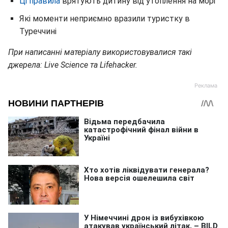
Ці правила
врятують дитину від утоплення на морі
Які моменти неприємно вразили туристку в
Туреччині
При написанні матеріалу використовувалися такі
джерела: Live Science та Lifehacker.