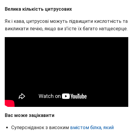
Велика кількість цитрусових
Як і кава, цитрусові можуть підвищити кислотність та
викликати печію, якщо ви з'їсте їх багато натщесерце.
Вас може зацікавити
Суперсніданок з високим
вмістом білка, який