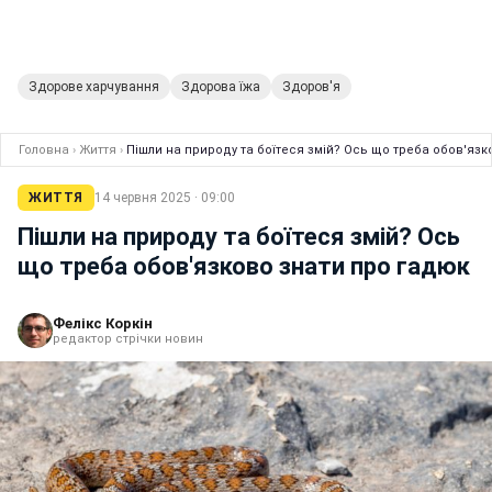
Здорове харчування
Здорова їжа
Здоров'я
Головна
›
Життя
›
Пішли на природу та боїтеся змій? Ось що треба обов'язк
ЖИТТЯ
14 червня 2025 · 09:00
Пішли на природу та боїтеся змій? Ось
що треба обов'язково знати про гадюк
Фелікс Коркін
редактор стрічки новин