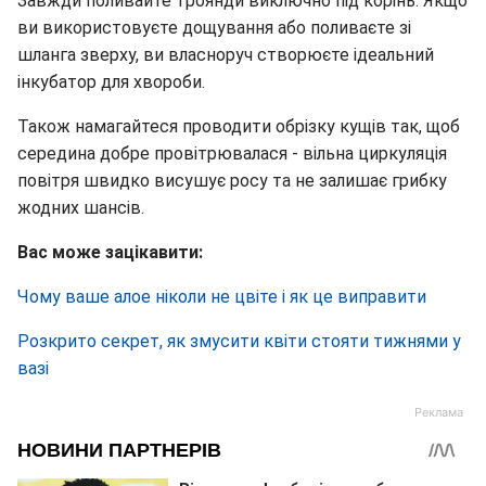
Завжди поливайте троянди виключно під корінь. Якщо
ви використовуєте дощування або поливаєте зі
шланга зверху, ви власноруч створюєте ідеальний
інкубатор для хвороби.
Також намагайтеся проводити обрізку кущів так, щоб
середина добре провітрювалася - вільна циркуляція
повітря швидко висушує росу та не залишає грибку
жодних шансів.
Вас може зацікавити:
Чому ваше алое ніколи не цвіте і як це виправити
Розкрито секрет, як змусити квіти стояти тижнями у
вазі