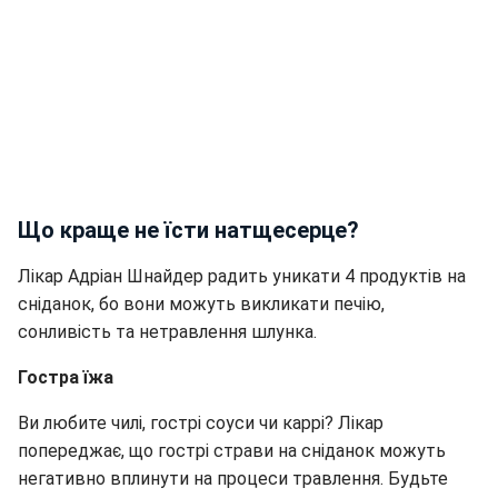
Що краще не їсти натщесерце?
Лікар Адріан Шнайдер радить уникати 4 продуктів на
сніданок, бо вони можуть викликати печію,
сонливість та нетравлення шлунка.
Гостра їжа
Ви любите чилі, гострі соуси чи каррі? Лікар
попереджає, що гострі страви на сніданок можуть
негативно вплинути на процеси травлення. Будьте