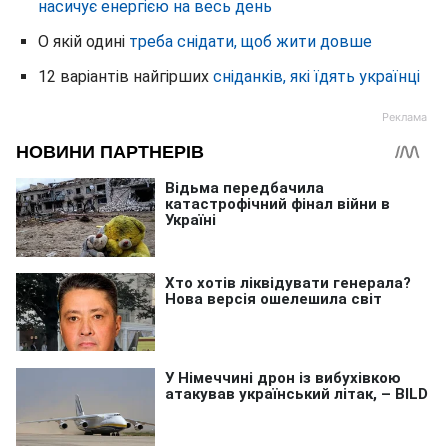
насичує енергією на весь день
О якій одині
треба снідати, щоб жити довше
12 варіантів найгірших
сніданків, які їдять українці