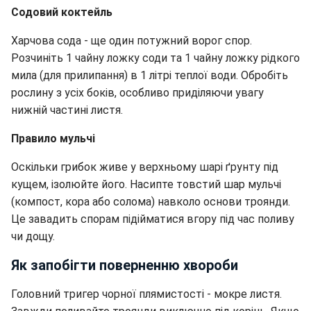
Содовий коктейль
Харчова сода - ще один потужний ворог спор.
Розчиніть 1 чайну ложку соди та 1 чайну ложку рідкого
мила (для прилипання) в 1 літрі теплої води. Обробіть
рослину з усіх боків, особливо приділяючи увагу
нижній частині листя.
Правило мульчі
Оскільки грибок живе у верхньому шарі ґрунту під
кущем, ізолюйте його. Насипте товстий шар мульчі
(компост, кора або солома) навколо основи троянди.
Це завадить спорам підійматися вгору під час поливу
чи дощу.
Як запобігти поверненню хвороби
Головний тригер чорної плямистості - мокре листя.