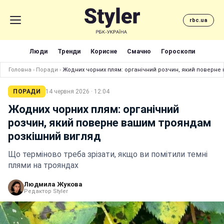
rbc.ua
Люди
Тренди
Корисне
Смачно
Гороскопи
Головна
›
Поради
›
Жодних чорних плям: органічний розчин, який поверне
ПОРАДИ
14 червня 2026 · 12:04
Жодних чорних плям: органічний
розчин, який поверне вашим трояндам
розкішний вигляд
Що терміново треба зрізати, якщо ви помітили темні
плями на трояндах
Людмила Жукова
Редактор Styler