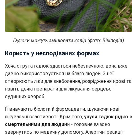
Гадюки можуть змінювати колір (фото: Вікіпедія)
Користь у несподіваних формах
Хоча отрута гадюк здається небезпечною, вона вже
давно використовується на благо людей. З неї
створюють ліки для знеболення, розрідження крові та
навіть деякі препарати для лікування серцево-
судинних хвороб.
Її вивчають біологи й фармацевти, шукаючи нові
лікувальні властивості. Крім того,
укуси гадюк рідко є
смертельними для людин
и - головне вчасно
звернутись по медичну допомогу. Алергічні реакції