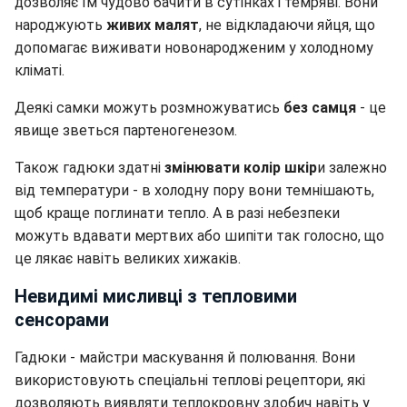
дозволяє їм чудово бачити в сутінках і темряві. Вони
народжують
живих малят
, не відкладаючи яйця, що
допомагає виживати новонародженим у холодному
кліматі.
Деякі самки можуть розмножуватись
без самця
- це
явище зветься партеногенезом.
Також гадюки здатні
змінювати колір шкір
и залежно
від температури - в холодну пору вони темнішають,
щоб краще поглинати тепло. А в разі небезпеки
можуть вдавати мертвих або шипіти так голосно, що
це лякає навіть великих хижаків.
Невидимі мисливці з тепловими
сенсорами
Гадюки - майстри маскування й полювання. Вони
використовують спеціальні теплові рецептори, які
дозволяють виявляти теплокровну здобич навіть у