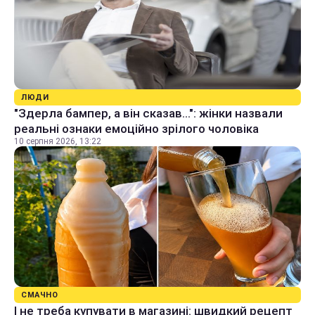
ЛЮДИ
"Здерла бампер, а він сказав...": жінки назвали
реальні ознаки емоційно зрілого чоловіка
10 серпня 2026, 13:22
СМАЧНО
І не треба купувати в магазині: швидкий рецепт