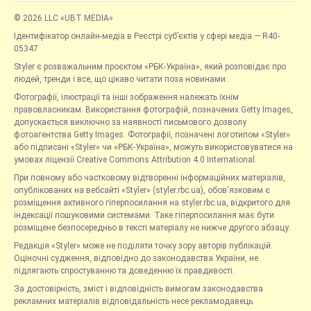
© 2026 LLC «UBT MEDIA»
Ідентифікатор онлайн-медіа в Реєстрі суб’єктів у сфері медіа — R40-
05347
Styler є розважальним проєктом «РБК-Україна», який розповідає про
людей, тренди і все, що цікаво читати поза новинами.
Фотографії, ілюстрації та інші зображення належать їхнім
правовласникам. Використання фотографій, позначених Getty Images,
допускається виключно за наявності письмового дозволу
фотоагентства Getty Images. Фотографії, позначені логотипом «Styler»
або підписані «Styler» чи «РБК-Україна», можуть використовуватися на
умовах ліцензії Creative Commons Attribution 4.0 International.
При повному або частковому відтворенні інформаційних матеріалів,
опублікованих на вебсайті «Styler» (styler.rbc.ua), обов'язковим є
розміщення активного гіперпосилання на styler.rbc.ua, відкритого для
індексації пошуковими системами. Таке гіперпосилання має бути
розміщене безпосередньо в тексті матеріалу не нижче другого абзацу.
Редакція «Styler» може не поділяти точку зору авторів публікацій.
Оціночні судження, відповідно до законодавства України, не
підлягають спростуванню та доведенню їх правдивості.
За достовірність, зміст і відповідність вимогам законодавства
рекламних матеріалів відповідальність несе рекламодавець.