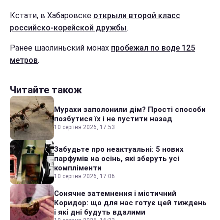
Кстати, в Хабаровске
открыли второй класс
российско-корейской дружбы
.
Ранее шаолиньский монах
пробежал по воде 125
метров
.
Читайте також
Мурахи заполонили дім? Прості способи
позбутися їх і не пустити назад
10 серпня 2026, 17:53
Забудьте про неактуальні: 5 нових
парфумів на осінь, які зберуть усі
компліменти
10 серпня 2026, 17:06
Сонячне затемнення і містичний
Коридор: що для нас готує цей тиждень
і які дні будуть вдалими