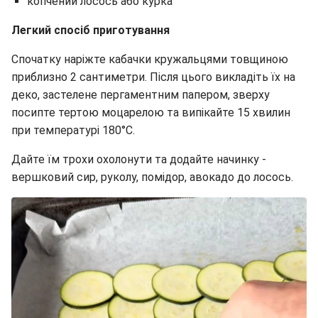
копчений лосось або курка
Легкий спосіб приготування
Спочатку наріжте кабачки кружальцями товщиною
приблизно 2 сантиметри. Після цього викладіть їх на
деко, застелене пергаментним папером, зверху
посипте тертою моцарелою та випікайте 15 хвилин
при температурі 180°C.
Дайте їм трохи охолонути та додайте начинку -
вершковий сир, руколу, помідор, авокадо до лосось.