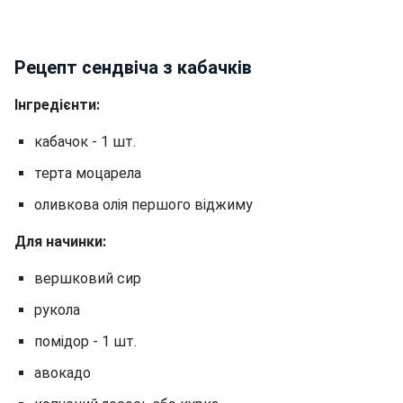
Рецепт сендвіча з кабачків
Інгредієнти:
кабачок - 1 шт.
терта моцарела
оливкова олія першого віджиму
Для начинки:
вершковий сир
рукола
помідор - 1 шт.
авокадо