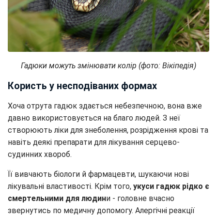
Гадюки можуть змінювати колір (фото: Вікіпедія)
Користь у несподіваних формах
Хоча отрута гадюк здається небезпечною, вона вже
давно використовується на благо людей. З неї
створюють ліки для знеболення, розрідження крові та
навіть деякі препарати для лікування серцево-
судинних хвороб.
Її вивчають біологи й фармацевти, шукаючи нові
лікувальні властивості. Крім того,
укуси гадюк рідко є
смертельними для людин
и - головне вчасно
звернутись по медичну допомогу. Алергічні реакції