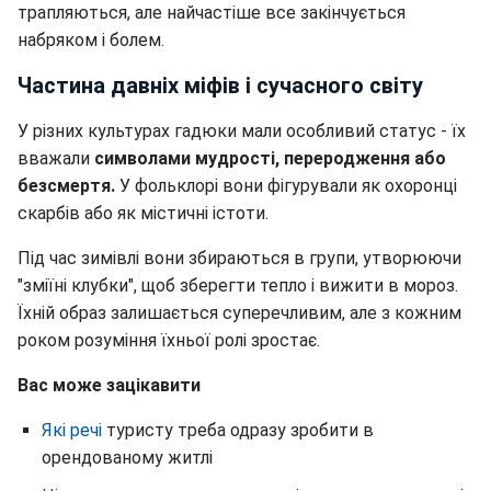
трапляються, але найчастіше все закінчується
набряком і болем.
Частина давніх міфів і сучасного світу
У різних культурах гадюки мали особливий статус - їх
вважали
символами мудрості, переродження або
безсмертя.
У фольклорі вони фігурували як охоронці
скарбів або як містичні істоти.
Під час зимівлі вони збираються в групи, утворюючи
"зміїні клубки", щоб зберегти тепло і вижити в мороз.
Їхній образ залишається суперечливим, але з кожним
роком розуміння їхньої ролі зростає.
Вас може зацікавити
Які речі
туристу треба одразу зробити в
орендованому житлі