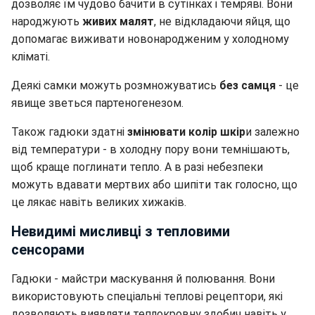
дозволяє їм чудово бачити в сутінках і темряві. Вони
народжують
живих малят
, не відкладаючи яйця, що
допомагає виживати новонародженим у холодному
кліматі.
Деякі самки можуть розмножуватись
без самця
- це
явище зветься партеногенезом.
Також гадюки здатні
змінювати колір шкір
и залежно
від температури - в холодну пору вони темнішають,
щоб краще поглинати тепло. А в разі небезпеки
можуть вдавати мертвих або шипіти так голосно, що
це лякає навіть великих хижаків.
Невидимі мисливці з тепловими
сенсорами
Гадюки - майстри маскування й полювання. Вони
використовують спеціальні теплові рецептори, які
дозволяють виявляти теплокровну здобич навіть у