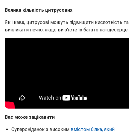
Велика кількість цитрусових
Як і кава, цитрусові можуть підвищити кислотність та
викликати печію, якщо ви з'їсте їх багато натщесерце.
Вас може зацікавити
Суперсніданок з високим
вмістом білка, який