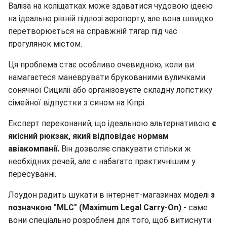
Валіза на коліщатках може здаватися чудовою ідеєю
на ідеально рівній підлозі аеропорту, але вона швидко
перетворюється на справжній тягар під час
прогулянок містом.
Ця проблема стає особливо очевидною, коли ви
намагаєтеся маневрувати брукованими вуличками
сонячної Сицилії або організовуєте складну логістику
сімейної відпустки з сином на Кіпрі.
Експерт переконаний, що ідеальною альтернативою
є
якісний рюкзак, який відповідає нормам
авіакомпанії.
Він дозволяє спакувати стільки ж
необхідних речей, але є набагато практичнішим у
пересуванні.
Лоудон радить шукати в інтернет-магазинах моделі
з
позначкою "MLC" (Maximum Legal Carry-On)
- саме
вони спеціально розроблені для того, щоб витиснути