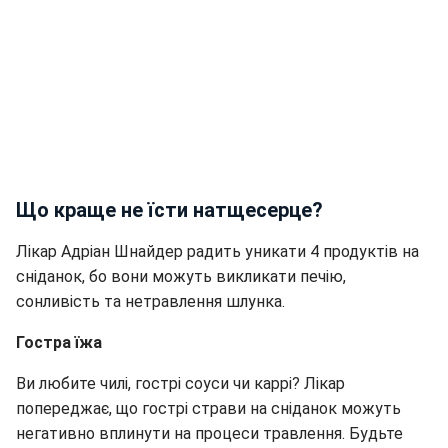
Що краще не їсти натщесерце?
Лікар Адріан Шнайдер радить уникати 4 продуктів на
сніданок, бо вони можуть викликати печію,
сонливість та нетравлення шлунка.
Гостра їжа
Ви любите чилі, гострі соуси чи каррі? Лікар
попереджає, що гострі страви на сніданок можуть
негативно вплинути на процеси травлення. Будьте