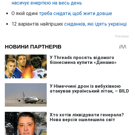
насичує енергією на весь день
О якій одині
треба снідати, щоб жити довше
12 варіантів найгірших
сніданків, які їдять українці