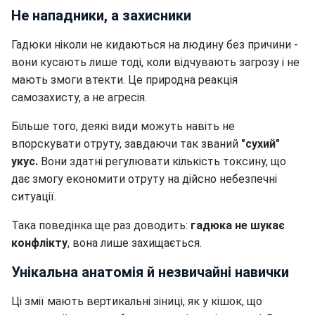
Не нападники, а захисники
Гадюки ніколи не кидаються на людину без причини -
вони кусають лише тоді, коли відчувають загрозу і не
мають змоги втекти. Це природна реакція
самозахисту, а не агресія.
Більше того, деякі види можуть навіть не
впорскувати отруту, завдаючи так званий
"сухий"
укус.
Вони здатні регулювати кількість токсину, що
дає змогу економити отруту на дійсно небезпечні
ситуації.
Така поведінка ще раз доводить:
гадюка не шукає
конфлікту
, вона лише захищається.
Унікальна анатомія й незвичайні навички
Ці змії мають вертикальні зіниці, як у кішок, що