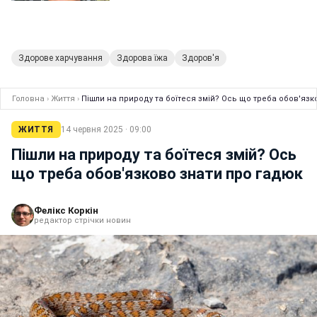
Здорове харчування
Здорова їжа
Здоров'я
Головна
›
Життя
›
Пішли на природу та боїтеся змій? Ось що треба обов'язк
ЖИТТЯ
14 червня 2025 · 09:00
Пішли на природу та боїтеся змій? Ось
що треба обов'язково знати про гадюк
Фелікс Коркін
редактор стрічки новин