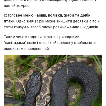
повній темряві.
Їх головне меню -
миші, полівки, жаби та дрібні
птахи.
Одна змія за рік може знищити десятки, а то й
сотні гризунів, запобігаючи розмноженню шкідників.
Таким чином гадюки стають природними
"санітарами" полів і лісів. Їхній внесок у стабільність
екосистеми неоціненний.