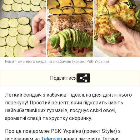
Рецепт смачного сендвіча з кабачків (колаж: РБК-Україна)
Поділитися
Легкий сендвіч з кабачків - ідеальна ідея для літнього
перекусу! Простий рецепт, який підкорить навіть
найвибагливіших гурманів, поєднує свіжі овочі,
ароматні спеції та хрустку скоринку.
Про це повідомляє РБК-Україна (проект Styler) з
посиланням на
Telegram
-канал дієтолога Тетяни