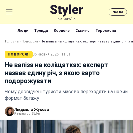
rbc.ua
Люди
Тренди
Корисне
Смачно
Гороскопи
Головна
›
Подорожі
›
Не валіза на коліщатках: експерт назвав єдину річ, 
ПОДОРОЖІ
06 червня 2026 · 11:31
Не валіза на коліщатках: експерт
назвав єдину річ, з якою варто
подорожувати
Чому досвідчені туристи масово переходять на новий
формат багажу
Людмила Жукова
Редактор Styler