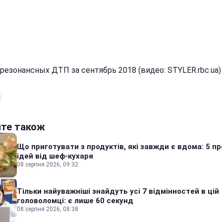
 резонансных ДТП за сентябрь 2018 (видео: STYLER.rbc.ua)
йте також
Що приготувати з продуктів, які завжди є вдома: 5 п
ідей від шеф-кухаря
08 серпня 2026, 09:32
Тільки найуважніші знайдуть усі 7 відмінностей в цій
головоломці: є лише 60 секунд
08 серпня 2026, 08:38