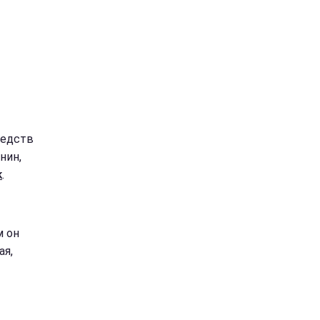
редств
нин,
k
.
м он
ая,