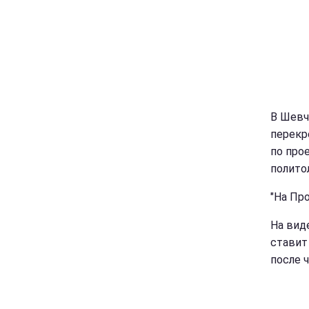
В Шевч
перекр
по про
полито
"На Про
На вид
ставит
после ч