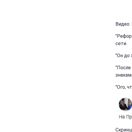
Видео: 
"Рефор
сети.
"Он до
"После
знакам
"Ого, ч
Скриншо