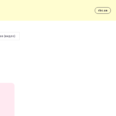
rbc.ua
ва (видео)