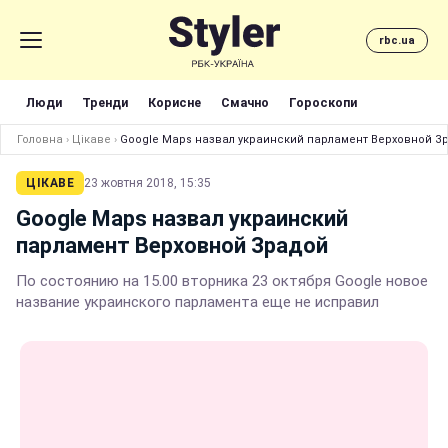
rbc.ua
Люди
Тренди
Корисне
Смачно
Гороскопи
Головна
›
Цікаве
›
Google Maps назвал украинский парламент Верховной З
ЦІКАВЕ
23 жовтня 2018, 15:35
Google Maps назвал украинский
парламент Верховной Зрадой
По состоянию на 15.00 вторника 23 октября Google новое
название украинского парламента еще не исправил