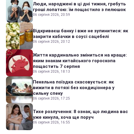
Люди, народжені в ці дні тижня, гребуть
гроші лопатою: їм пощастило з пелюшок
06 серпня 2026, 20:59
Відкриваєш банку і вже не зупинитися: як
закрити кабачки в соусі сацебелі
06 серпня 2026, 20:12
Життя кардинально зміниться на краще:
яким знакам китайського гороскопа
пощастить 7 серпня
06 серпня 2026, 18:13
Пекельна поїздка скасовується: як
вижити в потязі без кондиціонера у
сильну спеку
06 серпня 2026, 17:25
Тихе розлучення: 8 ознак, що людина вас
уже кинула, хоча ще поруч
06 серпня 2026, 16:55