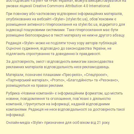
або підписані «Styler» чи «РБК-Україна», можуть використовуватися на
умовах ліцензії Creative Commons Attribution 4.0 International.
При повному або частковому відтворенні інформаційних матеріалів,
опублікованих на вебсайті «Styler» (styler.rbc.ua), обов'язковим є
розміщення активного гіперпосилання на styler.rbc.ua, відкритого для
індексації пошуковими системами. Таке гіперпосилання має бути
розміщене безпосередньо в тексті матеріалу не нижче другого абзацу.
Редакція «Styler» може не поділяти точку зору авторів публікацій.
Оціночні судження, відповідно до законодавства України, не
підлягають спростуванню та доведенню їх правдивості.
За достовірність, зміст і відповідність вимогам законодавства
рекламних матеріалів відповідальність несе рекламодавець.
Матеріали, позначені плашками «Прес-реліз», «Спецпроєкт»,
«Партнерський матеріал», «Promo», «Благодійність» та «Резонанс»,
розміщуються на правах реклами.
Рубрика «Новини компаній» є інформаційним форматом, що містить
новини, повідомлення та оголошення, пов'язані з діяльністю
компаній, і ґрунтується на інформації, наданій відповідними
компаніями. Редакція не несе відповідальності за достовірність такої
інформації.
Онлайн-медіа «Styler» призначене для осіб віком від 21 року.