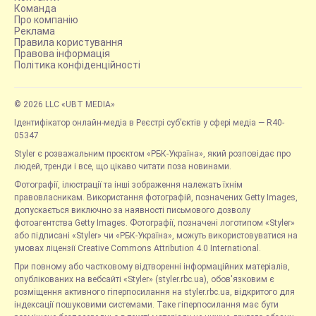
Команда
Про компанію
Реклама
Правила користування
Правова інформація
Політика конфіденційності
© 2026 LLC «UBT MEDIA»
Ідентифікатор онлайн-медіа в Реєстрі суб’єктів у сфері медіа — R40-
05347
Styler є розважальним проєктом «РБК-Україна», який розповідає про
людей, тренди і все, що цікаво читати поза новинами.
Фотографії, ілюстрації та інші зображення належать їхнім
правовласникам. Використання фотографій, позначених Getty Images,
допускається виключно за наявності письмового дозволу
фотоагентства Getty Images. Фотографії, позначені логотипом «Styler»
або підписані «Styler» чи «РБК-Україна», можуть використовуватися на
умовах ліцензії Creative Commons Attribution 4.0 International.
При повному або частковому відтворенні інформаційних матеріалів,
опублікованих на вебсайті «Styler» (styler.rbc.ua), обов'язковим є
розміщення активного гіперпосилання на styler.rbc.ua, відкритого для
індексації пошуковими системами. Таке гіперпосилання має бути