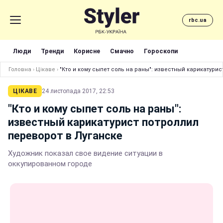
rbc.ua
Люди
Тренди
Корисне
Смачно
Гороскопи
Головна
›
Цікаве
›
"Кто и кому сыпет соль на раны": известный карикатурис
ЦІКАВЕ
24 листопада 2017, 22:53
"Кто и кому сыпет соль на раны":
известный карикатурист потроллил
переворот в Луганске
Художник показал свое видение ситуации в
оккупированном городе