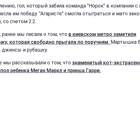
лению, гол, который забила команда "Норок" в компании с 
несла им победу. "Агаристе" смогла отыграться и матч зак
 со счетом 2:2.
, ранее мы писали о том, что
в киевском метро заметили
нку, которая свободно прыгала по поручням.
Мартышка 
в джинсы и рубашку.
е мы рассказывали о том, что
знаменитый кот-экстрасен
 пол ребенка Меган Маркл и принца Гарри.