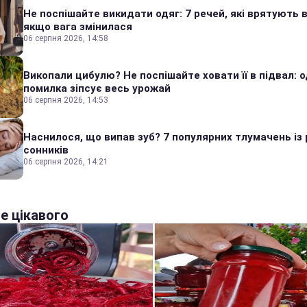
Не поспішайте викидати одяг: 7 речей, які врятують в
якщо вага змінилася
06 серпня 2026, 14:58
Викопали цибулю? Не поспішайте ховати її в підвал: 
помилка зіпсує весь урожай
06 серпня 2026, 14:53
Наснилося, що випав зуб? 7 популярних тлумачень із 
сонників
06 серпня 2026, 14:21
е цікавого