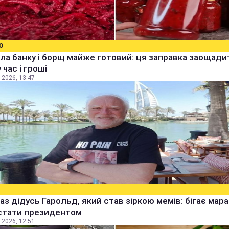
О
ла банку і борщ майже готовий: ця заправка заощади
 час і гроші
 2026, 13:47
аз дідусь Гарольд, який став зіркою мемів: бігає мара
стати президентом
 2026, 12:51