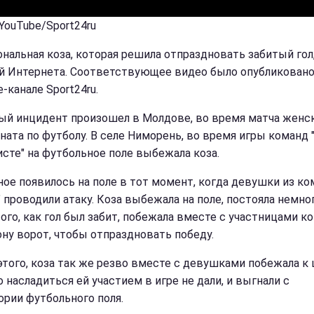
 YouTube/Sport24ru
нальная коза, которая решила отпраздновать забитый гол,
й Интернета. Соответствующее видео было опубликовано
-канале Sport24ru.
ый инцидент произошел в Молдове, во время матча женс
ната по футболу. В селе Ниморень, во время игры команд 
ристе" на футбольное поле выбежала коза.
ое появилось на поле в тот момент, когда девушки из к
" проводили атаку. Коза выбежала на поле, постояла немно
того, как гол был забит, побежала вместе с участницами 
ону ворот, чтобы отпраздновать победу.
этого, коза так же резво вместе с девушками побежала к
о насладиться ей участием в игре не дали, и выгнали с
ории футбольного поля.