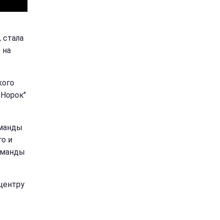
 стала
 на
кого
"Норок"
оманды
го и
команды
 центру