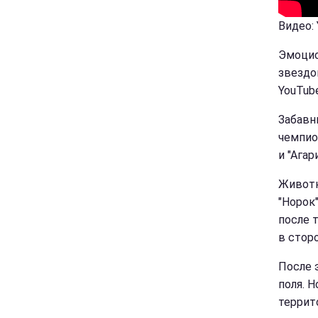
Видео:
Эмоцио
звездо
YouTube
Забавн
чемпио
и "Ага
Животн
"Норок
после 
в стор
После 
поля. Н
террит