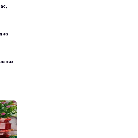
ас,
одна
різних