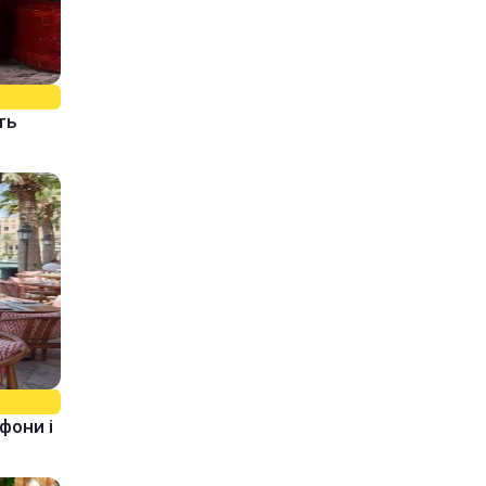
ть
фони і