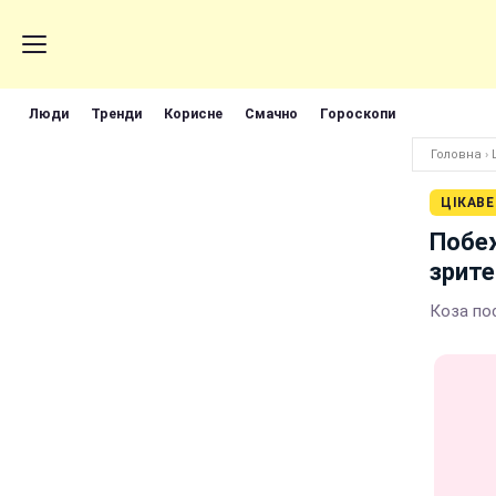
Люди
Тренди
Корисне
Смачно
Гороскопи
Головна
›
ЦІКАВЕ
Побеж
зрит
Коза по