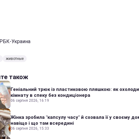
 РБК-Украина
животные
йте також
Геніальний трюк із пластиковою пляшкою: як охолод
кімнату в спеку без кондиціонера
06 серпня 2026, 16:19
Жінка зробила "капсулу часу" й сховала її у своєму дом
навіщо і що там всередині
06 серпня 2026, 15:33