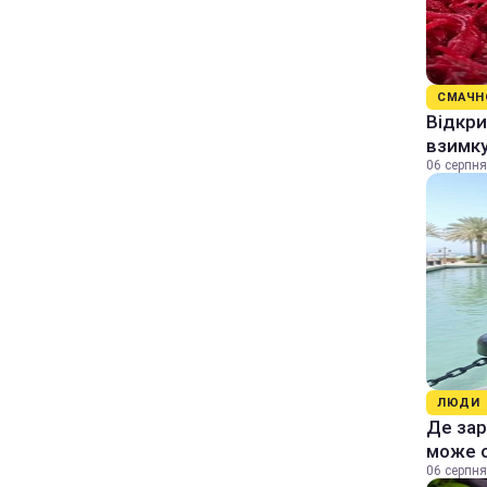
СМАЧН
Відкри
взимку
06 серпня
ЛЮДИ
Де зар
може 
06 серпня