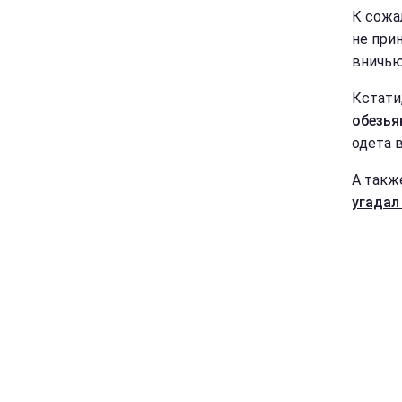
К сожа
не при
вничью,
Кстати
обезья
одета 
А такж
угадал