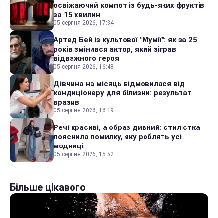
освіжаючий компот із будь-яких фруктів
за 15 хвилин
05 серпня 2026, 17:34
Артед Бей із культової "Мумії": як за 25
років змінився актор, який зіграв
відважного героя
05 серпня 2026, 16:48
Дівчина на місяць відмовилася від
кондиціонеру для білизни: результат
вразив
05 серпня 2026, 16:19
Речі красиві, а образ дивний: стилістка
пояснила помилку, яку роблять усі
модниці
05 серпня 2026, 15:52
Більше цікавого