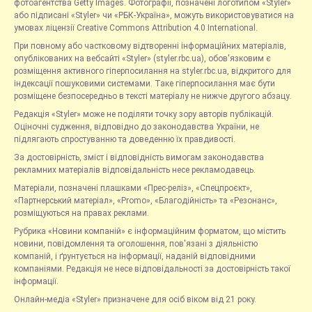
фотоагентства Getty Images. Фотографії, позначені логотипом «Styler»
або підписані «Styler» чи «РБК-Україна», можуть використовуватися на
умовах ліцензії Creative Commons Attribution 4.0 International.
При повному або частковому відтворенні інформаційних матеріалів,
опублікованих на вебсайті «Styler» (styler.rbc.ua), обов'язковим є
розміщення активного гіперпосилання на styler.rbc.ua, відкритого для
індексації пошуковими системами. Таке гіперпосилання має бути
розміщене безпосередньо в тексті матеріалу не нижче другого абзацу.
Редакція «Styler» може не поділяти точку зору авторів публікацій.
Оціночні судження, відповідно до законодавства України, не
підлягають спростуванню та доведенню їх правдивості.
За достовірність, зміст і відповідність вимогам законодавства
рекламних матеріалів відповідальність несе рекламодавець.
Матеріали, позначені плашками «Прес-реліз», «Спецпроєкт»,
«Партнерський матеріал», «Promo», «Благодійність» та «Резонанс»,
розміщуються на правах реклами.
Рубрика «Новини компаній» є інформаційним форматом, що містить
новини, повідомлення та оголошення, пов'язані з діяльністю
компаній, і ґрунтується на інформації, наданій відповідними
компаніями. Редакція не несе відповідальності за достовірність такої
інформації.
Онлайн-медіа «Styler» призначене для осіб віком від 21 року.