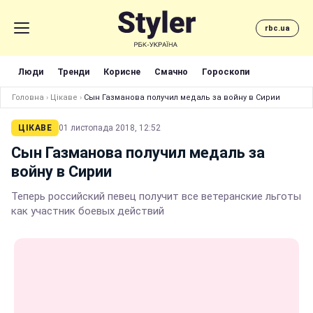
rbc.ua
Люди
Тренди
Корисне
Смачно
Гороскопи
Головна
›
Цікаве
›
Сын Газманова получил медаль за войну в Сирии
ЦІКАВЕ
01 листопада 2018, 12:52
Сын Газманова получил медаль за
войну в Сирии
Теперь российский певец получит все ветеранские льготы
как участник боевых действий