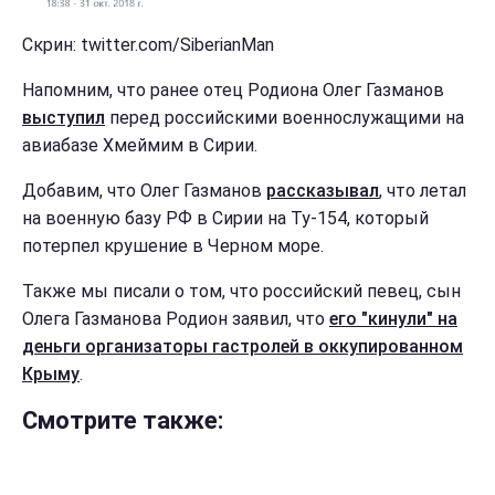
Скрин: twitter.com/SiberianMan
Напомним, что ранее отец Родиона Олег Газманов
выступил
перед российскими военнослужащими на
авиабазе Хмеймим в Сирии.
Добавим, что Олег Газманов
рассказывал
, что летал
на военную базу РФ в Сирии на Ту-154, который
потерпел крушение в Черном море.
Также мы писали о том, что российский певец, сын
Олега Газманова Родион заявил, что
его "кинули" на
деньги организаторы гастролей в оккупированном
Крыму
.
Смотрите также: