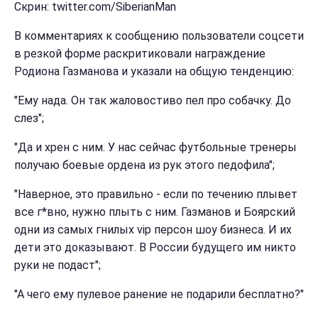
Скрин: twitter.com/SiberianMan
В комментариях к сообщению пользователи соцсети
в резкой форме раскритиковали награждение
Родиона Газманова и указали на общую тенденцию:
"Ему нада. Он так жаловостиво пел про собачку. До
слез";
"Да и хрен с ним. У нас сейчас футбольные тренеры
получаю боевые ордена из рук этого педофила";
"Наверное, это правильно - если по течению плывет
все г*вно, нужно плыть с ним. Газманов и Боярский
одни из самых гнилых vip персон шоу бизнеса. И их
дети это доказывают. В России будущего им никто
руки не подаст";
"А чего ему пулевое ранение не подарили бесплатно?"