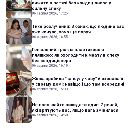
вижити в потязі без кондиціонера у
сильну спеку
06 серпня 2026, 17:25
Тихе розлучення: 8 ознак, що людина вас
уже кинула, хоча ще поруч
06 серпня 2026, 16:55
Геніальний трюк із пластиковою
пляшкою: як охолодити кімнату в спеку
без кондиціонера
06 серпня 2026, 16:19
Жінка зробила "капсулу часу" й сховала її
у своєму домі: навіщо і що там всередині
06 серпня 2026, 15:33
Не поспішайте викидати одяг: 7 речей,
які врятують вас, якщо вага змінилася
06 серпня 2026, 14:58