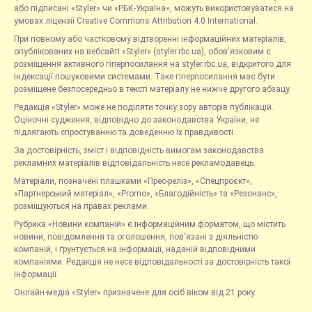
або підписані «Styler» чи «РБК-Україна», можуть використовуватися на
умовах ліцензії Creative Commons Attribution 4.0 International.
При повному або частковому відтворенні інформаційних матеріалів,
опублікованих на вебсайті «Styler» (styler.rbc.ua), обов'язковим є
розміщення активного гіперпосилання на styler.rbc.ua, відкритого для
індексації пошуковими системами. Таке гіперпосилання має бути
розміщене безпосередньо в тексті матеріалу не нижче другого абзацу.
Редакція «Styler» може не поділяти точку зору авторів публікацій.
Оціночні судження, відповідно до законодавства України, не
підлягають спростуванню та доведенню їх правдивості.
За достовірність, зміст і відповідність вимогам законодавства
рекламних матеріалів відповідальність несе рекламодавець.
Матеріали, позначені плашками «Прес-реліз», «Спецпроєкт»,
«Партнерський матеріал», «Promo», «Благодійність» та «Резонанс»,
розміщуються на правах реклами.
Рубрика «Новини компаній» є інформаційним форматом, що містить
новини, повідомлення та оголошення, пов'язані з діяльністю
компаній, і ґрунтується на інформації, наданій відповідними
компаніями. Редакція не несе відповідальності за достовірність такої
інформації.
Онлайн-медіа «Styler» призначене для осіб віком від 21 року.