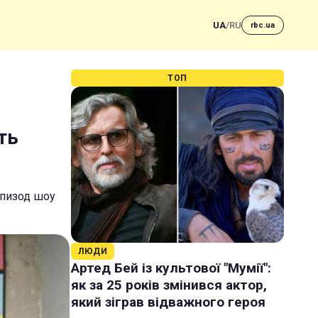
UA
/
RU
rbc.ua
ТОП
ть
эпизод шоу
ЛЮДИ
Артед Бей із культової "Мумії":
як за 25 років змінився актор,
який зіграв відважного героя