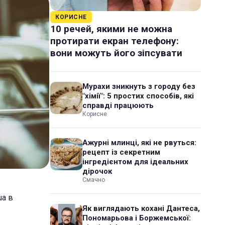
КОРИСНЕ
10 речей, якими не можна
протирати екран телефону:
вони можуть його зіпсувати
Мурахи зникнуть з городу без
"хімії": 5 простих способів, які
справді працюють
Корисне
Ажурні млинці, які не рвуться:
рецепт із секретним
інгредієнтом для ідеальних
дірочок
Смачно
ua в
Як виглядають кохані Дантеса,
Пономарьова і Боржемської: