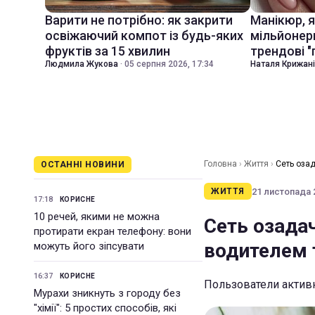
Варити не потрібно: як закрити
Манікюр, 
освіжаючий компот із будь-яких
мільйонер
фруктів за 15 хвилин
трендові "
Людмила Жукова
·
05 серпня 2026, 17:34
Наталя Крижан
Головна
›
Життя
›
Сеть оза
ОСТАННІ НОВИНИ
21 листопада 2
ЖИТТЯ
17:18
КОРИСНЕ
10 речей, якими не можна
Сеть озада
протирати екран телефону: вони
водителем 
можуть його зіпсувати
16:37
КОРИСНЕ
Пользователи актив
Мурахи зникнуть з городу без
"хімії": 5 простих способів, які