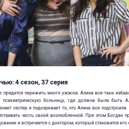
чью: 4 сезон, 37 серия
е придется пережить много ужасов. Алина все-таки избави
 психиатрическую больницу, где должна была быть Ал
 знает сестер и подозревает то, что Алина все подстроила
отстаивать честь своей возлюбленной. При этом Богдан п
ование и встречается с доктором, который становится его