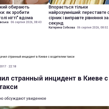
який обирають
Впорається тільки
ки: як зробити
найрозумніший: переставте 
голі нігті" вдома
сірник і виправте рівняння за
івська
·
06 серпня 2026, 08:43
секунд
Катерина Собкова
·
06 серпня 2026, 08:02
дачил странный инцидент в Киеве с водителем такси
017 · 22:18
чил странный инцидент в Киеве с
такси
но обсуждают увиденное