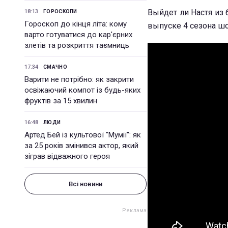
Выйдет ли Настя из 
18:13
ГОРОСКОПИ
Гороскоп до кінця літа: кому
выпуске 4 сезона шоу
варто готуватися до кар'єрних
злетів та розкриття таємниць
17:34
СМАЧНО
Варити не потрібно: як закрити
освіжаючий компот із будь-яких
фруктів за 15 хвилин
16:48
ЛЮДИ
Артед Бей із культової "Мумії": як
за 25 років змінився актор, який
зіграв відважного героя
Всі новини