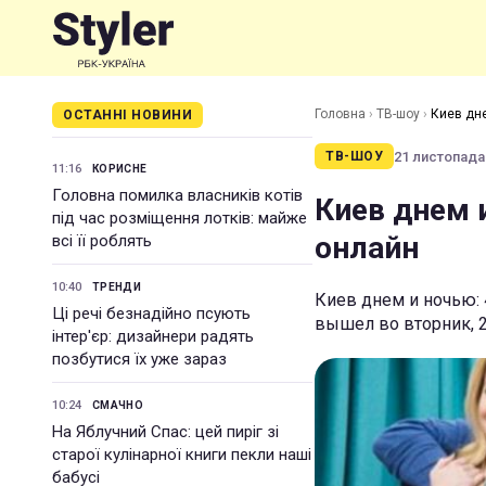
Головна
›
ТВ-шоу
›
Киев дне
ОСТАННІ НОВИНИ
21 листопада 
ТВ-ШОУ
11:16
КОРИСНЕ
Головна помилка власників котів
Киев днем и
під час розміщення лотків: майже
онлайн
всі її роблять
10:40
ТРЕНДИ
Киев днем и ночью: 
Ці речі безнадійно псують
вышел во вторник, 2
інтер'єр: дизайнери радять
позбутися їх уже зараз
10:24
СМАЧНО
На Яблучний Спас: цей пиріг зі
старої кулінарної книги пекли наші
бабусі