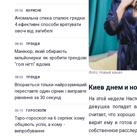
09:56
КОРИСНЕ
Аномальна спека спалює грядки:
4 ефективні способи врятувати
овочі від загибелі
08:43
ТРЕНДИ
Манікюр, який обирають
мільйонерки: як зробити трендові
"голі нігті" вдома
Фото: Новый канал
08:02
ТРЕНДИ
Впорається тільки найрозумніший:
Киев днем и но
переставте один сірник і виправте
рівняння за 30 секунд
На этой неделе Наст
девушка попадет в
06:15
ГОРОСКОПИ
считает, что хорошо
Таро-гороскоп на 6 серпня: кому
верит ему и готов 
обіцяють успіх, а кому -
собственное расслед
випробування