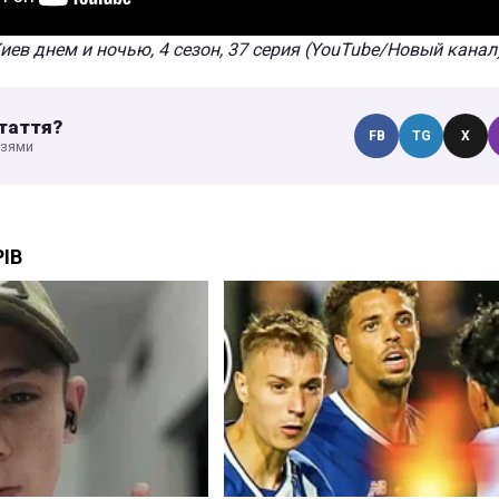
иев днем и ночью, 4 сезон, 37 серия (YouTube/Новый канал
таття?
FB
TG
X
узями