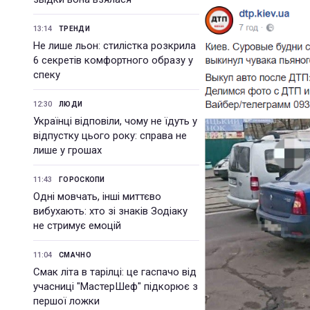
13:14
ТРЕНДИ
Не лише льон: стилістка розкрила
6 секретів комфортного образу у
спеку
12:30
ЛЮДИ
Українці відповіли, чому не їдуть у
відпустку цього року: справа не
лише у грошах
11:43
ГОРОСКОПИ
Одні мовчать, інші миттєво
вибухають: хто зі знаків Зодіаку
не стримує емоцій
11:04
СМАЧНО
Смак літа в тарілці: це гаспачо від
учасниці "МастерШеф" підкорює з
першої ложки