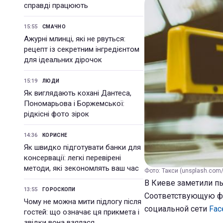
справді працюють
15:55
СМАЧНО
Ажурні млинці, які не рвуться:
рецепт із секретним інгредієнтом
для ідеальних дірочок
15:19
ЛЮДИ
Як виглядають кохані Дантеса,
Пономарьова і Боржемської:
рідкісні фото зірок
14:36
КОРИСНЕ
Як швидко підготувати банки для
консервації: легкі перевірені
методи, які зекономлять ваш час
Фото: Такси (unsplash.com/
В Киеве заметили пь
13:55
ГОРОСКОПИ
Соответствующую фот
Чому не можна мити підлогу після
социальной сети
Fac
гостей: що означає ця прикмета і
звідки вона взялася