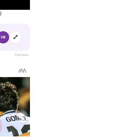
)
🔗
VB