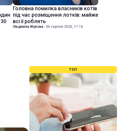
Головна помилка власників котів
один
під час розміщення лотків: майже
 30
всі її роблять
Людмила Жукова
·
06 серпня 2026, 11:16
ТОП