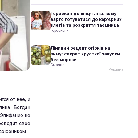
Гороскоп до кінця літа: кому
варто готуватися до кар'єрних
злетів та розкриття таємниць
Гороскопи
Лінивий рецепт огірків на
зиму: секрет хрусткої закуски
без мороки
Смачно
тся от нее, и
ина. Богдан
. Эпифанио не
роводит свое
 союзником.