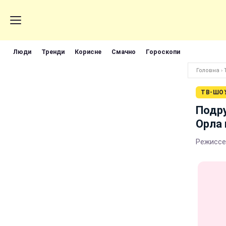
Люди
Тренди
Корисне
Смачно
Гороскопи
Головна
›
ТВ-ШО
Подру
Орла 
Режиссе