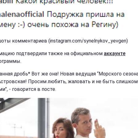
оты комментариев (instagram.com/synelnykov_yevgen)
ацию подтвердили также на официальном
аккаунте
ограммы.
банная дробь* Вот же она! Новая ведущая “Морского сезона
Астровская! Просим любить, жаловать и не быть слишком
и", - говорится в посте.