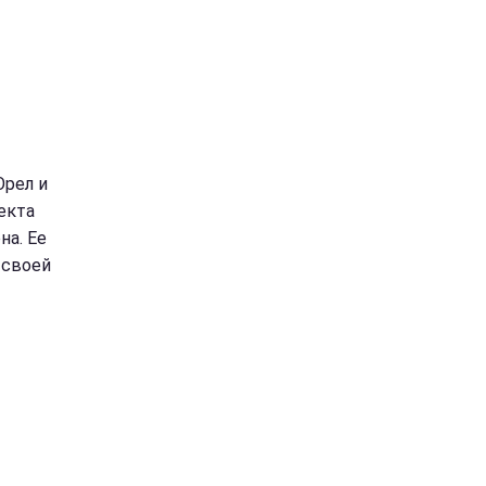
Орел и
екта
на. Ее
 своей