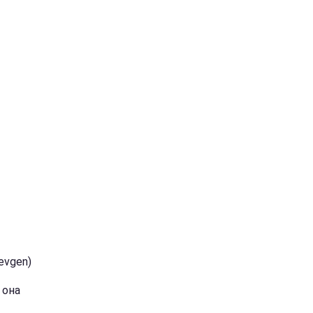
evgen)
 она