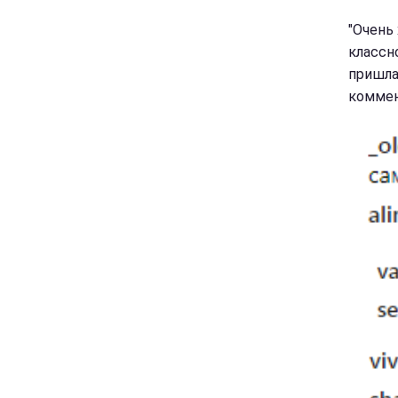
"Очень 
классно
пришла 
коммен