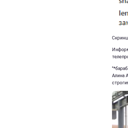
Скринш
Информ
телепр
"*бара
Алина 
строгим