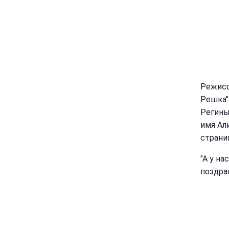
Режисс
Решка"
Регины
имя Ал
страни
"А у на
поздрав