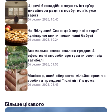
Ці речі безнадійно псують інтер'єр:
дизайнери радять позбутися їх уже
зараз
06 серпня 2026, 10:40
На Яблучний Спас: цей пиріг зі старої
кулінарної книги пекли наші бабусі
06 серпня 2026, 10:24
Аномальна спека спалює грядки: 4
ефективні способи врятувати овочі від
загибелі
06 серпня 2026, 09:56
Манікюр, який обирають мільйонерки: як
зробити трендові "голі нігті" вдома
06 серпня 2026, 08:43
Більше цікавого