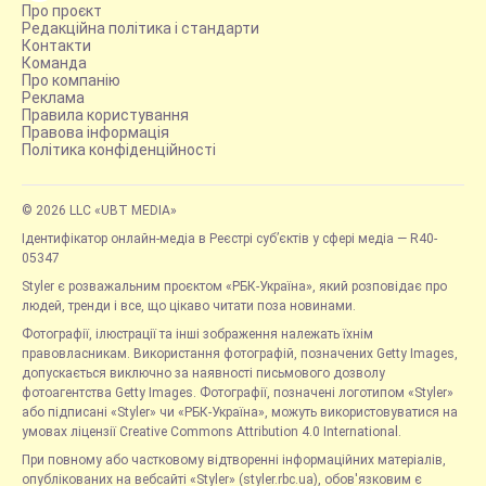
Про проєкт
Редакційна політика і стандарти
Контакти
Команда
Про компанію
Реклама
Правила користування
Правова інформація
Політика конфіденційності
© 2026 LLC «UBT MEDIA»
Ідентифікатор онлайн-медіа в Реєстрі суб’єктів у сфері медіа — R40-
05347
Styler є розважальним проєктом «РБК-Україна», який розповідає про
людей, тренди і все, що цікаво читати поза новинами.
Фотографії, ілюстрації та інші зображення належать їхнім
правовласникам. Використання фотографій, позначених Getty Images,
допускається виключно за наявності письмового дозволу
фотоагентства Getty Images. Фотографії, позначені логотипом «Styler»
або підписані «Styler» чи «РБК-Україна», можуть використовуватися на
умовах ліцензії Creative Commons Attribution 4.0 International.
При повному або частковому відтворенні інформаційних матеріалів,
опублікованих на вебсайті «Styler» (styler.rbc.ua), обов'язковим є