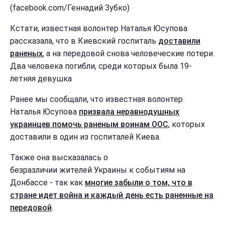
(facebook.com/Геннадий Зубко)
Кстати, известная волонтер Наталья Юсупова
рассказала, что в Киевский госпиталь
доставили
раненых
, а на передовой снова человеческие потери.
Два человека погибли, среди которых была 19-
летняя девушка
Ранее мы сообщали, что известная волонтер
Наталья Юсупова
призвала неравнодушных
украинцев помочь раненым воинам ООС
, которых
доставили в один из госпиталей Киева.
Также она высказалась о
безразличии жителей Украины к событиям на
Донбассе - так как
многие забыли о том, что в
стране идет война и каждый день есть раненные на
передовой
.