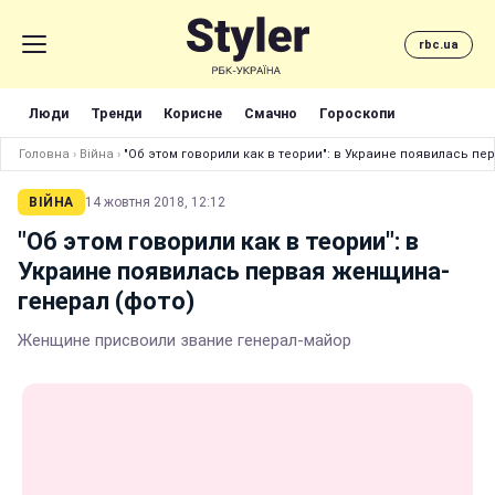
rbc.ua
Люди
Тренди
Корисне
Смачно
Гороскопи
Головна
›
Війна
›
"Об этом говорили как в теории": в Украине появилась п
ВІЙНА
14 жовтня 2018, 12:12
"Об этом говорили как в теории": в
Украине появилась первая женщина-
генерал (фото)
Женщине присвоили звание генерал-майор