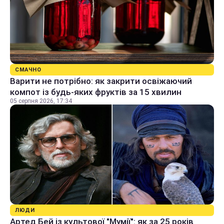
СМАЧНО
Варити не потрібно: як закрити освіжаючий
компот із будь-яких фруктів за 15 хвилин
05 серпня 2026, 17:34
ЛЮДИ
Артед Бей із культової "Мумії": як за 25 років