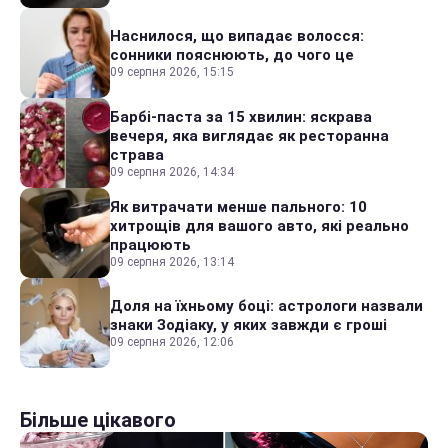
Наснилося, що випадає волосся:
сонники пояснюють, до чого це
09 серпня 2026, 15:15
Барбі-паста за 15 хвилин: яскрава
вечеря, яка виглядає як ресторанна
страва
09 серпня 2026, 14:34
Як витрачати менше пального: 10
хитрощів для вашого авто, які реально
працюють
09 серпня 2026, 13:14
Доля на їхньому боці: астрологи назвали
знаки Зодіаку, у яких завжди є гроші
09 серпня 2026, 12:06
Більше цікавого