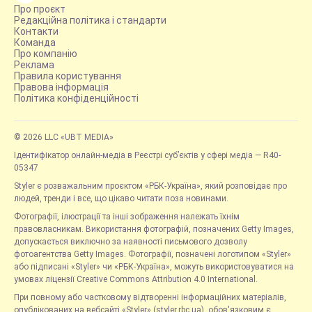
Про проєкт
Редакційна політика і стандарти
Контакти
Команда
Про компанію
Реклама
Правила користування
Правова інформація
Політика конфіденційності
© 2026 LLC «UBT MEDIA»
Ідентифікатор онлайн-медіа в Реєстрі суб’єктів у сфері медіа — R40-
05347
Styler є розважальним проєктом «РБК-Україна», який розповідає про
людей, тренди і все, що цікаво читати поза новинами.
Фотографії, ілюстрації та інші зображення належать їхнім
правовласникам. Використання фотографій, позначених Getty Images,
допускається виключно за наявності письмового дозволу
фотоагентства Getty Images. Фотографії, позначені логотипом «Styler»
або підписані «Styler» чи «РБК-Україна», можуть використовуватися на
умовах ліцензії Creative Commons Attribution 4.0 International.
При повному або частковому відтворенні інформаційних матеріалів,
опублікованих на вебсайті «Styler» (styler.rbc.ua), обов'язковим є