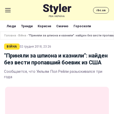
rbc.ua
Люди
Тренди
Корисне
Смачно
Гороскопи
Головна
›
Війна
›
"Приняли за шпиона и казнили": найден без вести пропа
ВІЙНА
02 грудня 2018, 23:26
"Приняли за шпиона и казнили": найден
без вести пропавший боевик из США
Сообщается, что Уильям Пол Рейли разыскивался три
года