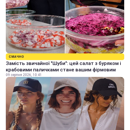
СМАЧНО
Замість звичайної "Шуби": цей салат з буряком і
крабовими паличками стане вашим фірмовим
09 серпня 2026, 10:41