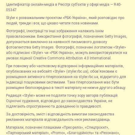
Ідентифікатор онлайн-медіа в Реєстрі суб’єктів у сфері медіа — R40-
05347
Styler є розважальним проєктом «РБК-Україна», який розповідає про
людей, тренди і все, що цікаво читати поза новинами.
Фотографії, ілюстрації та інші зображення належать їхнім
правовласникам. Використання фотографій, позначених Getty Images,
допускається виключно за наявності письмового дозволу
фотоагентства Getty Images. Фотографії, позначені логотипом «Styler»
або підписані «Styler» чи «РБК-Україна», можуть використовуватися на
умовах ліцензії Creative Commons Attribution 4.0 International.
При повному або частковому відтворенні інформаційних матеріалів,
опублікованих на вебсайті «Styler» (styler.rbc.ua), обов'язковим є
розміщення активного гіперпосилання на styler.rbc.ua, відкритого для
індексації пошуковими системами. Таке гіперпосилання має бути
розміщене безпосередньо в тексті матеріалу не нижче другого абзацу.
Редакція «Styler» може не поділяти точку зору авторів публікацій.
Оціночні судження, відповідно до законодавства України, не
підлягають спростуванню та доведенню їх правдивості.
За достовірність, зміст і відповідність вимогам законодавства
рекламних матеріалів відповідальність несе рекламодавець.
Матеріали, позначені плашками «Прес-реліз», «Спецпроєкт»,
«Партнерський матеріал», «Promo», «Благодійність» та «Резонанс»,