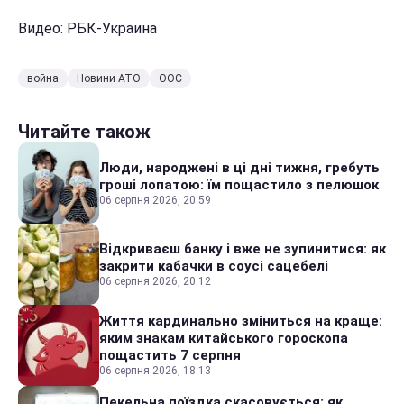
Видео: РБК-Украина
война
Новини АТО
ООС
Читайте також
Люди, народжені в ці дні тижня, гребуть
гроші лопатою: їм пощастило з пелюшок
06 серпня 2026, 20:59
Відкриваєш банку і вже не зупинитися: як
закрити кабачки в соусі сацебелі
06 серпня 2026, 20:12
Життя кардинально зміниться на краще:
яким знакам китайського гороскопа
пощастить 7 серпня
06 серпня 2026, 18:13
Пекельна поїздка скасовується: як