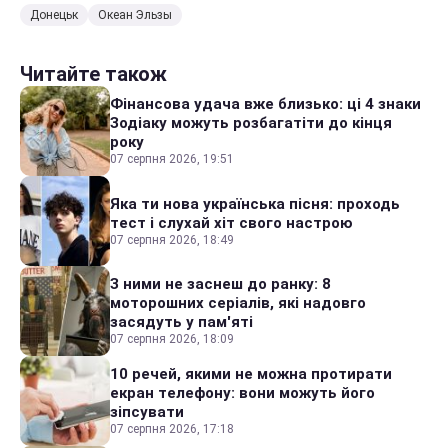
Донецьк
Океан Эльзы
Читайте також
Фінансова удача вже близько: ці 4 знаки
Зодіаку можуть розбагатіти до кінця
року
07 серпня 2026, 19:51
Яка ти нова українська пісня: проходь
тест і слухай хіт свого настрою
07 серпня 2026, 18:49
З ними не заснеш до ранку: 8
моторошних серіалів, які надовго
засядуть у пам'яті
07 серпня 2026, 18:09
10 речей, якими не можна протирати
екран телефону: вони можуть його
зіпсувати
07 серпня 2026, 17:18