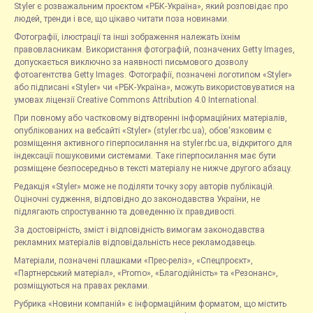
Styler є розважальним проєктом «РБК-Україна», який розповідає про
людей, тренди і все, що цікаво читати поза новинами.
Фотографії, ілюстрації та інші зображення належать їхнім
правовласникам. Використання фотографій, позначених Getty Images,
допускається виключно за наявності письмового дозволу
фотоагентства Getty Images. Фотографії, позначені логотипом «Styler»
або підписані «Styler» чи «РБК-Україна», можуть використовуватися на
умовах ліцензії Creative Commons Attribution 4.0 International.
При повному або частковому відтворенні інформаційних матеріалів,
опублікованих на вебсайті «Styler» (styler.rbc.ua), обов'язковим є
розміщення активного гіперпосилання на styler.rbc.ua, відкритого для
індексації пошуковими системами. Таке гіперпосилання має бути
розміщене безпосередньо в тексті матеріалу не нижче другого абзацу.
Редакція «Styler» може не поділяти точку зору авторів публікацій.
Оціночні судження, відповідно до законодавства України, не
підлягають спростуванню та доведенню їх правдивості.
За достовірність, зміст і відповідність вимогам законодавства
рекламних матеріалів відповідальність несе рекламодавець.
Матеріали, позначені плашками «Прес-реліз», «Спецпроєкт»,
«Партнерський матеріал», «Promo», «Благодійність» та «Резонанс»,
розміщуються на правах реклами.
Рубрика «Новини компаній» є інформаційним форматом, що містить