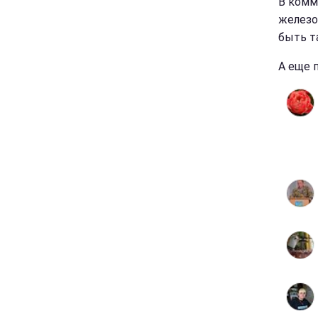
В комм
железо
быть т
А еще 