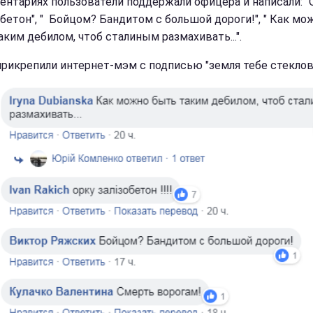
ентариях пользователи поддержали офицера и написали: "
бетон", " Бойцом? Бандитом с большой дороги!", " Как мо
аким дебилом, чтоб сталиным размахивать...".
прикрепили интернет-мэм с подписью "земля тебе стеклов