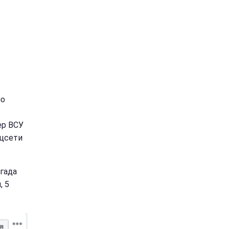
но
ер ВСУ
оцсети
гада
, 5