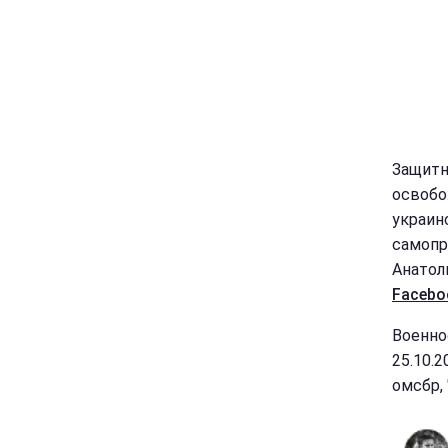
Защитн
освобо
украин
самопр
Анатол
Facebo
Военно
25.10.
омсбр, 