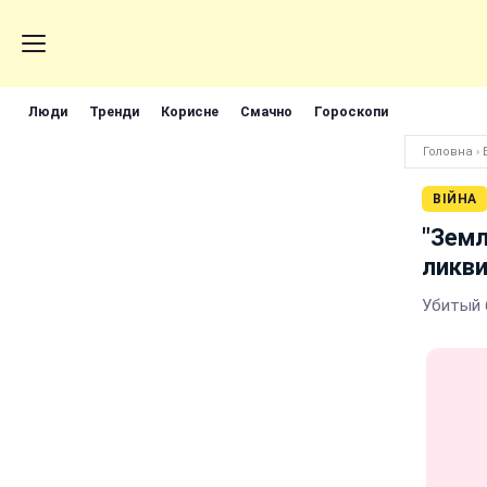
Люди
Тренди
Корисне
Смачно
Гороскопи
Головна
›
ВІЙНА
"Земл
ликви
Убитый 