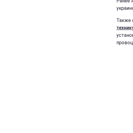
Ранее 
украи
Также 
техник
устано
провоц