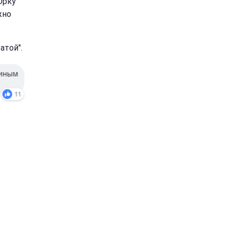
Орку
жно
атой".