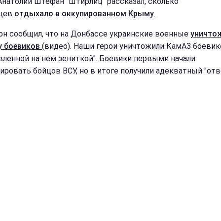
Анатолий Штефан "Штирлиц" рассказал, сколько
нцев
отдыхало в оккупированном Крыму
.
он сообщил, что на Донбассе украинские военные
уничто
у боевиков
(видео). Наши герои уничтожили КамАЗ боевик
вленной на нем зениткой". Боевики первыми начали
ировать бойцов ВСУ, но в итоге получили адекватный "отв