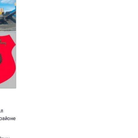
ыл
районе