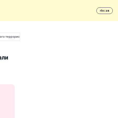
rbc.ua
ого террориста "ДНР"
али