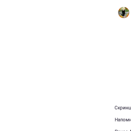
Скринш
Напомн