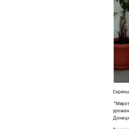
Скринш
"Мирот
урожен
Донецк