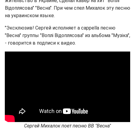
жительство в Украине, сделал кавер на хит "Воплі
Відоплясова" "Весна". При чем спел Михалок эту песню
на украинском языке.
"Эксклюзив! Сергей исполняет a cappella песню
"Весна" группы "Воплі Відоплясова" из альбома "Музіка",
- говорится в подписи к видео.
Сергей Михалок поет песню ВВ "Весна"