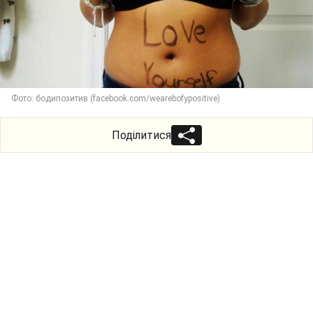
Фото: бодипозитив (facebook.com/wearebofypositive)
Поділитися