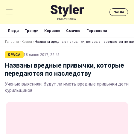
rbc.ua
Люди
Тренди
Корисне
Смачно
Гороскопи
Головна
›
Краса
›
Названы вредные привычки, которые передаются по на
КРАСА
18 липня 2017, 22:45
Названы вредные привычки, которые
передаются по наследству
Ученые выяснили, будут ли иметь вредные привычки дети
курильщиков