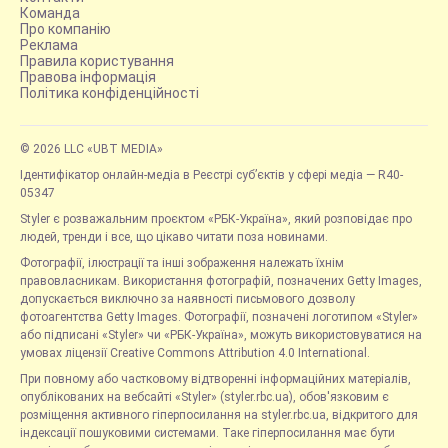
Команда
Про компанію
Реклама
Правила користування
Правова інформація
Політика конфіденційності
© 2026 LLC «UBT MEDIA»
Ідентифікатор онлайн-медіа в Реєстрі суб’єктів у сфері медіа — R40-
05347
Styler є розважальним проєктом «РБК-Україна», який розповідає про
людей, тренди і все, що цікаво читати поза новинами.
Фотографії, ілюстрації та інші зображення належать їхнім
правовласникам. Використання фотографій, позначених Getty Images,
допускається виключно за наявності письмового дозволу
фотоагентства Getty Images. Фотографії, позначені логотипом «Styler»
або підписані «Styler» чи «РБК-Україна», можуть використовуватися на
умовах ліцензії Creative Commons Attribution 4.0 International.
При повному або частковому відтворенні інформаційних матеріалів,
опублікованих на вебсайті «Styler» (styler.rbc.ua), обов'язковим є
розміщення активного гіперпосилання на styler.rbc.ua, відкритого для
індексації пошуковими системами. Таке гіперпосилання має бути