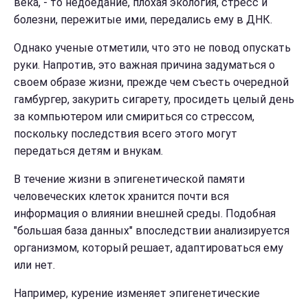
века, - то недоедание, плохая экология, стресс и
болезни, пережитые ими, передались ему в ДНК.
Однако ученые отметили, что это не повод опускать
руки. Напротив, это важная причина задуматься о
своем образе жизни, прежде чем съесть очередной
гамбургер, закурить сигарету, просидеть целый день
за компьютером или смириться со стрессом,
поскольку последствия всего этого могут
передаться детям и внукам.
В течение жизни в эпигенетической памяти
человеческих клеток хранится почти вся
информация о влиянии внешней среды. Подобная
"большая база данных" впоследствии анализируется
организмом, который решает, адаптироваться ему
или нет.
Например, курение изменяет эпигенетические