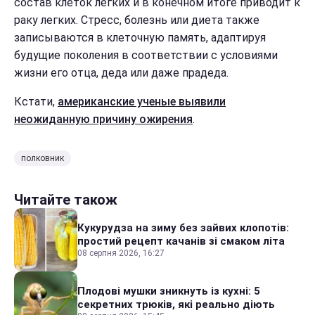
состав клеток легких и в конечном итоге приводит к
раку легких. Стресс, болезнь или диета также
записываются в клеточную память, адаптируя
будущие поколения в соответствии с условиями
жизни его отца, деда или даже прадеда.
Кстати,
американские ученые выявили
неожиданную причину ожирения
.
полковник
Читайте також
Кукурудза на зиму без зайвих клопотів:
простий рецепт качанів зі смаком літа
08 серпня 2026, 16:27
Плодові мушки зникнуть із кухні: 5
секретних трюків, які реально діють