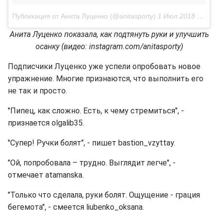
Публикация от Анита Луценко (@anitasporty)
1 Июл 2018 в 12:27 PDT
Анита Луценко показала, как подтянуть руки и улучшить
осанку (видео: instagram.com/anitasporty)
Подписчики Луценко уже успели опробовать новое
упражнение. Многие признаются, что выполнить его
не так и просто.
"Пипец, как сложно. Есть, к чему стремиться", -
признается olgalib35.
"Супер! Ручки болят", - пишет bastion_vzyttay.
"Ой, попробовала – трудно. Выглядит легче", -
отмечает atamanska.
"Только что сделала, руки болят. Ощущение - грация
бегемота", - смеется liubenko_oksana.