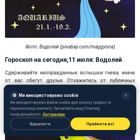
Фото: Водолей (pixabay.com/maggyona)
Гороскоп на сегодня,11 июля: Водолей
Сдерживайте неоправданные вспышки гнева, иначе
от вас сбегут друзья. Откажитесь от публичных
выступлений.
🍪
Ми використовуємо cookie
✕
Ми використовуємо файли cookie для аналізу трафіку та
персоналізації контенту. Прочитайте нашу Політику
конфіденційності.
Детальніше
Відхилити
Прийняти всі