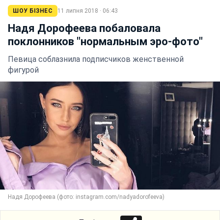
ШОУ БІЗНЕС
11 липня 2018 · 06:43
Надя Дорофеева побаловала
поклонников "нормальным эро-фото"
Певица соблазнила подписчиков женственной
фигурой
Надя Дорофеева (фото: instagram.com/nadyadorofeeva)