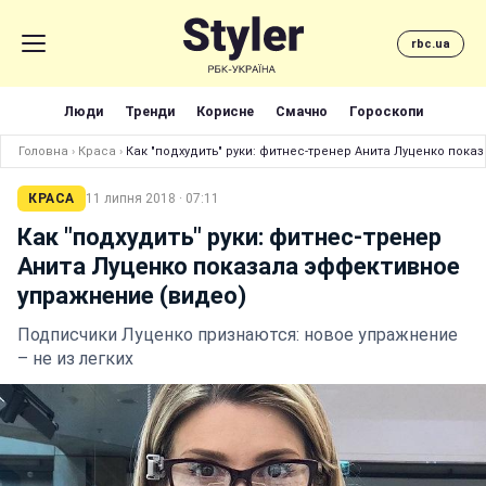
rbc.ua
Люди
Тренди
Корисне
Смачно
Гороскопи
Головна
›
Краса
›
Как "подхудить" руки: фитнес-тренер Анита Луценко пок
КРАСА
11 липня 2018 · 07:11
Как "подхудить" руки: фитнес-тренер
Анита Луценко показала эффективное
упражнение (видео)
Подписчики Луценко признаются: новое упражнение
– не из легких