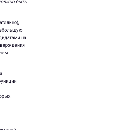
 должно быть
ательно),
 небольшую
дидатами на
дтверждения
чаем
я
функции
и
торых