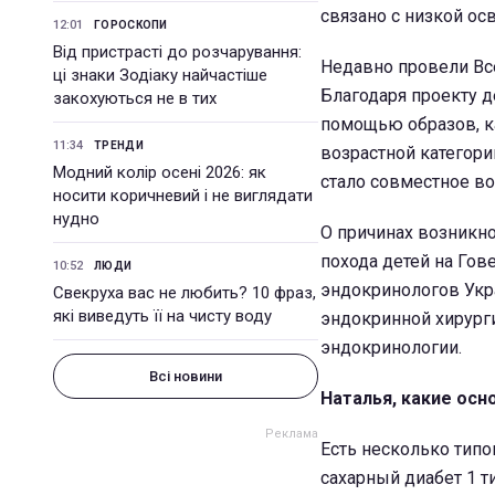
связано с низкой ос
12:01
ГОРОСКОПИ
Від пристрасті до розчарування:
Недавно провели Все
ці знаки Зодіаку найчастіше
Благодаря проекту д
закохуються не в тих
помощью образов, ка
11:34
ТРЕНДИ
возрастной категори
Модний колір осені 2026: як
стало совместное во
носити коричневий і не виглядати
нудно
О причинах возникно
похода детей на Гов
10:52
ЛЮДИ
эндокринологов Укр
Свекруха вас не любить? 10 фраз,
які виведуть її на чисту воду
эндокринной хирург
эндокринологии.
Всі новини
Наталья, какие ос
Есть несколько типо
сахарный диабет 1 т