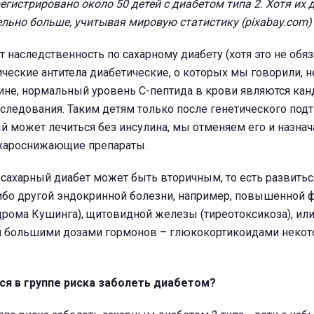
регистрировано около 50 детей с диабетом типа 2. Хотя их
ельно больше, учитывая мировую статистику (pixabay.com)
 наследственность по сахарному диабету (хотя это не обяз
ические антитела диабетические, о которых мы говорили,
ине, нормальный уровень С-пептида в крови являются кан
бследования. Таким детям только после генетического по
ый может лечиться без инсулина, мы отменяем его и назна
хароснижающие препараты.
 сахарный диабет может быть вторичным, то есть развитьс
ибо другой эндокринной болезни, например, повышенной 
рома Кушинга), щитовидной железы (тиреотоксикоза), ил
я большими дозами гормонов – глюкокортикоидами неко
ся в группе риска заболеть диабетом?