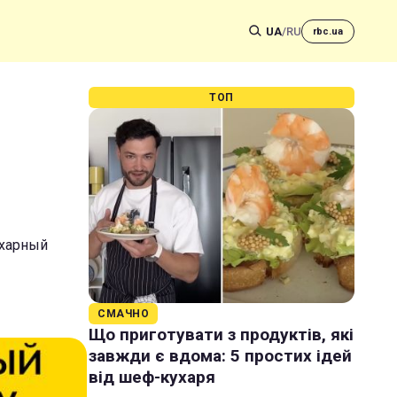
UA
/
RU
rbc.ua
ТОП
ахарный
СМАЧНО
Що приготувати з продуктів, які
завжди є вдома: 5 простих ідей
від шеф-кухаря