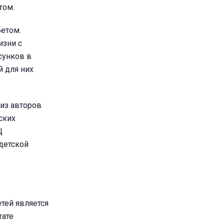
том.
бетом.
изни с
сунков в
й для них
из авторов
ских
Ц
детской
тей является
тате