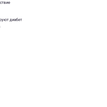
дствие
ируют диабет
.