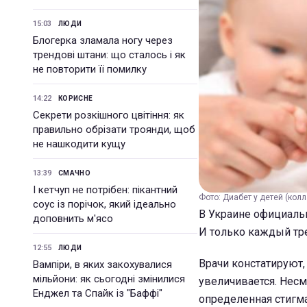
15:03
ЛЮДИ
Блогерка зламала ногу через
трендові штани: що сталось і як
не повторити її помилку
14:22
КОРИСНЕ
Секрети розкішного цвітіння: як
правильно обрізати троянди, щоб
не нашкодити кущу
13:39
СМАЧНО
І кетчуп не потрібен: пікантний
Фото: Диабет у детей (кол
соус із порічок, який ідеально
В Украине официаль
доповнить м'ясо
И только каждый тре
12:55
ЛЮДИ
Врачи констатируют,
Вампіри, в яких закохувалися
мільйони: як сьогодні змінилися
увеличивается. Несм
Енджел та Спайк із "Баффі"
определенная стигма