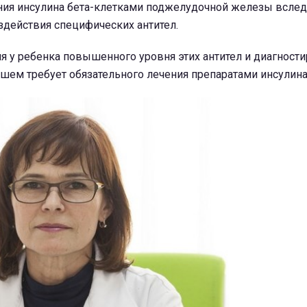
ания инсулина бета-клетками поджелудочной железы всле
здействия специфических антител.
я у ребенка повышенного уровня этих антител и диагност
ейшем требует обязательного лечения препаратами инсулина