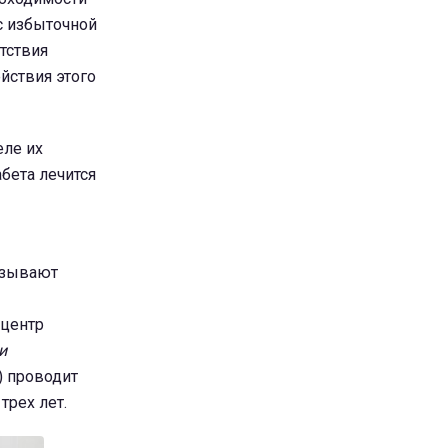
 с избыточной
тствия
йствия этого
еле их
бета лечится
азывают
 центр
и
) проводит
трех лет.