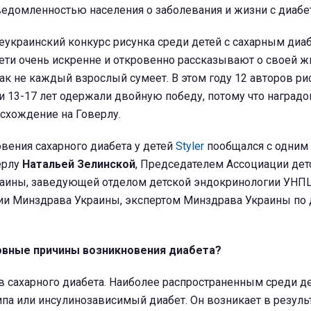
ведомленностью населения о заболевания и жизни с диабе
украинский конкурс рисунка среди детей с сахарным диа
ети очень искренне и откровенно рассказывают о своей ж
к не каждый взрослый сумеет. В этом году 12 авторов ри
и 13-17 лет одержали двойную победу, потому что наградо
схождение на Говерлу.
вения сахарного диабета у детей
Styler
пообщался с одним 
ерлу
Натальей Зелинской
, Председателем Ассоциации дет
аины, заведующей отделом детской эндокринологии УНП
ии Минздрава Украины, экспертом Минздрава Украины по 
новные причины возникновения диабета?
в сахарного диабета. Наиболее распространенным среди де
ипа или инсулинозависимый диабет. Он возникает в резуль