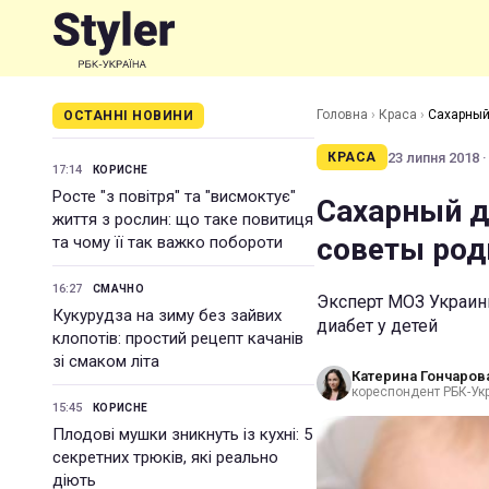
Головна
›
Краса
›
Сахарный
ОСТАННІ НОВИНИ
23 липня 2018 ·
КРАСА
17:14
КОРИСНЕ
Росте "з повітря" та "висмоктує"
Сахарный д
життя з рослин: що таке повитиця
советы ро
та чому її так важко побороти
16:27
СМАЧНО
Эксперт МОЗ Украин
Кукурудза на зиму без зайвих
диабет у детей
клопотів: простий рецепт качанів
зі смаком літа
Катерина Гончаров
кореспондент РБК-Ук
15:45
КОРИСНЕ
Плодові мушки зникнуть із кухні: 5
секретних трюків, які реально
діють