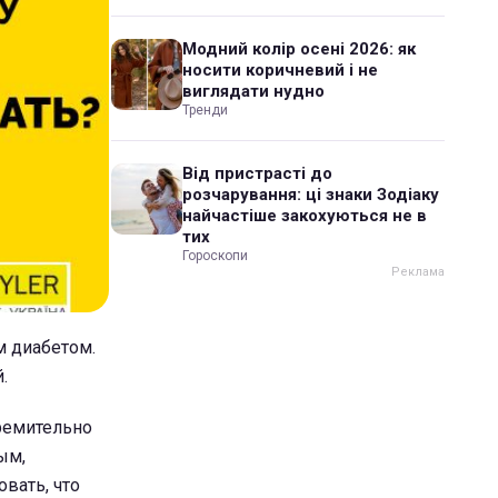
Модний колір осені 2026: як
носити коричневий і не
виглядати нудно
Тренди
Від пристрасті до
розчарування: ці знаки Зодіаку
найчастіше закохуються не в
тих
Гороскопи
 диабетом.
.
ремительно
ым,
вать, что