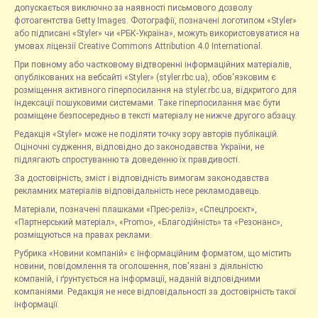
допускається виключно за наявності письмового дозволу
фотоагентства Getty Images. Фотографії, позначені логотипом «Styler»
або підписані «Styler» чи «РБК-Україна», можуть використовуватися на
умовах ліцензії Creative Commons Attribution 4.0 International.
При повному або частковому відтворенні інформаційних матеріалів,
опублікованих на вебсайті «Styler» (styler.rbc.ua), обов'язковим є
розміщення активного гіперпосилання на styler.rbc.ua, відкритого для
індексації пошуковими системами. Таке гіперпосилання має бути
розміщене безпосередньо в тексті матеріалу не нижче другого абзацу.
Редакція «Styler» може не поділяти точку зору авторів публікацій.
Оціночні судження, відповідно до законодавства України, не
підлягають спростуванню та доведенню їх правдивості.
За достовірність, зміст і відповідність вимогам законодавства
рекламних матеріалів відповідальність несе рекламодавець.
Матеріали, позначені плашками «Прес-реліз», «Спецпроєкт»,
«Партнерський матеріал», «Promo», «Благодійність» та «Резонанс»,
розміщуються на правах реклами.
Рубрика «Новини компаній» є інформаційним форматом, що містить
новини, повідомлення та оголошення, пов'язані з діяльністю
компаній, і ґрунтується на інформації, наданій відповідними
компаніями. Редакція не несе відповідальності за достовірність такої
інформації.