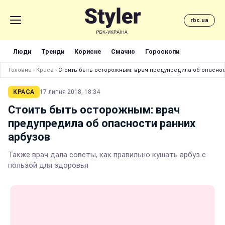
rbc.ua
Люди
Тренди
Корисне
Смачно
Гороскопи
Головна
›
Краса
›
Стоить быть осторожным: врач предупредила об опаснос
КРАСА
17 липня 2018, 18:34
Стоить быть осторожным: врач
предупредила об опасности ранних
арбузов
Также врач дала советы, как правильно кушать арбуз с
пользой для здоровья