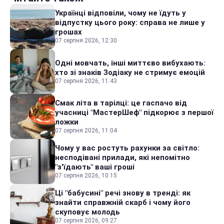
Українці відповіли, чому не їдуть у
відпустку цього року: справа не лише у
грошах
07 серпня 2026, 12:30
Одні мовчать, інші миттєво вибухають:
хто зі знаків Зодіаку не стримує емоцій
07 серпня 2026, 11:43
Смак літа в тарілці: це гаспачо від
учасниці "МастерШеф" підкорює з першої
ложки
07 серпня 2026, 11:04
Чому у вас ростуть рахунки за світло:
несподівані прилади, які непомітно
"з'їдають" ваші гроші
07 серпня 2026, 10:15
Ці "бабусині" речі знову в тренді: як
знайти справжній скарб і чому його
скуповує молодь
07 серпня 2026, 09:27