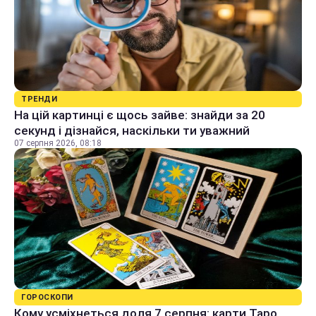
ТРЕНДИ
На цій картинці є щось зайве: знайди за 20
секунд і дізнайся, наскільки ти уважний
07 серпня 2026, 08:18
ГОРОСКОПИ
Кому усміхнеться доля 7 серпня: карти Таро