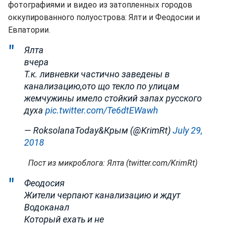
фотографиями и видео из затопленных городов
оккупированного полуострова: Ялти и Феодосии и
Евпатории.
Ялта
вчера
Т.к. ливневки частично заведены в
канализацию,ото що текло по улицам
жемчужины имело стойкий запах русского
духа
pic.twitter.com/Te6dtEWawh
— RoksolanaToday&Крым (@KrimRt)
July 29,
2018
Пост из микроблога: Ялта (twitter.com/KrimRt)
Феодосия
Жители черпают канализацию и ждут
Водоканал
Который ехать и не