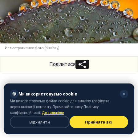
Иллюстративное фото (pixabay)
Поділитися
🍪
Ми використовуємо cookie
✕
Ми використовуємо файли cookie для аналізу трафіку та
персоналізації контенту. Прочитайте нашу Політику
конфіденційності.
Детальніше
Відхилити
Прийняти всі