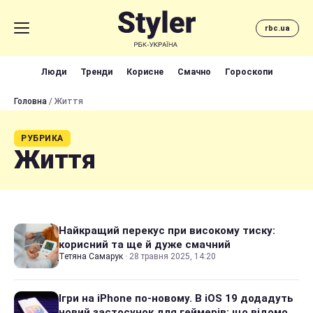
rbc.ua
Люди
Тренди
Корисне
Смачно
Гороскопи
Головна
/ Життя
РУБРИКА
Життя
Найкращий перекус при високому тиску:
корисний та ще й дуже смачний
Тетяна Самарук
·
28 травня 2025, 14:20
Ігри на iPhone по-новому. В iOS 19 додадуть
новий застосунок для геймерів: що відомо