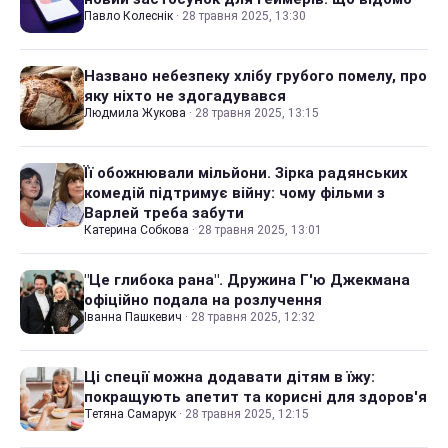
Павло Колеснік
·
28 травня 2025, 13:30
Названо небезпеку хлібу грубого помелу, про
яку ніхто не здогадувався
Людмила Жукова
·
28 травня 2025, 13:15
Її обожнювали мільйони. Зірка радянських
комедій підтримує війну: чому фільми з
Варлей треба забути
Катерина Собкова
·
28 травня 2025, 13:01
"Це глибока рана". Дружина Г'ю Джекмана
офіційно подала на розлучення
Іванна Пашкевич
·
28 травня 2025, 12:32
Ці спеції можна додавати дітям в їжу:
покращують апетит та корисні для здоров'я
Тетяна Самарук
·
28 травня 2025, 12:15