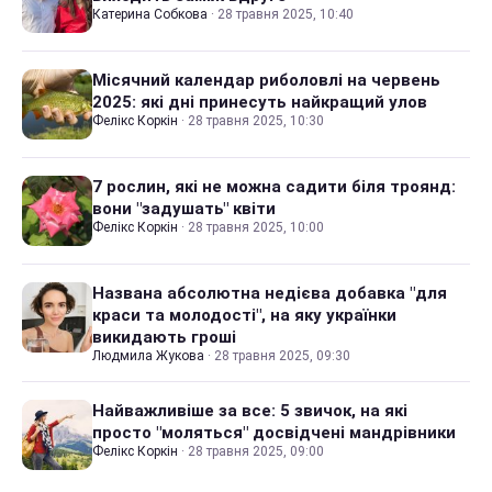
Катерина Собкова
·
28 травня 2025, 10:40
Місячний календар риболовлі на червень
2025: які дні принесуть найкращий улов
Фелікс Коркін
·
28 травня 2025, 10:30
7 рослин, які не можна садити біля троянд:
вони "задушать" квіти
Фелікс Коркін
·
28 травня 2025, 10:00
Названа абсолютна недієва добавка "для
краси та молодості", на яку українки
викидають гроші
Людмила Жукова
·
28 травня 2025, 09:30
Найважливіше за все: 5 звичок, на які
просто "моляться" досвідчені мандрівники
Фелікс Коркін
·
28 травня 2025, 09:00