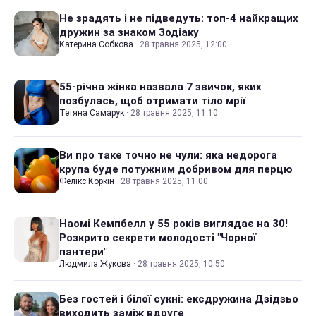
Не зрадять і не підведуть: топ-4 найкращих
дружин за знаком Зодіаку
Катерина Собкова
·
28 травня 2025, 12:00
55-річна жінка назвала 7 звичок, яких
позбулась, щоб отримати тіло мрії
Тетяна Самарук
·
28 травня 2025, 11:10
Ви про таке точно не чули: яка недорога
крупа буде потужним добривом для перцю
Фелікс Коркін
·
28 травня 2025, 11:00
Наомі Кемпбелл у 55 років виглядає на 30!
Розкрито секрети молодості "Чорної
пантери"
Людмила Жукова
·
28 травня 2025, 10:50
Без гостей і білої сукні: ексдружина Дзідзьо
виходить заміж вдруге