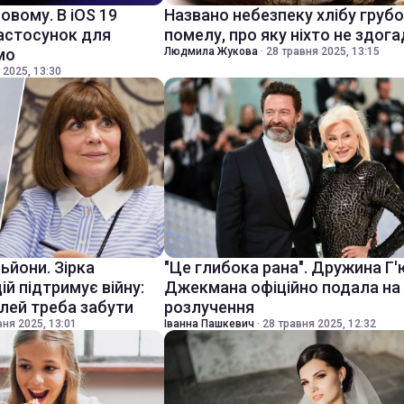
новому. В iOS 19
Названо небезпеку хлібу груб
астосунок для
помелу, про яку ніхто не здог
мо
Людмила Жукова
·
28 травня 2025, 13:15
 2025, 13:30
ьйони. Зірка
"Це глибока рана". Дружина Г'
й підтримує війну:
Джекмана офіційно подала на
лей треба забути
розлучення
вня 2025, 13:01
Іванна Пашкевич
·
28 травня 2025, 12:32