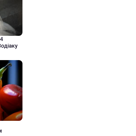
-4
Зодіаку
м