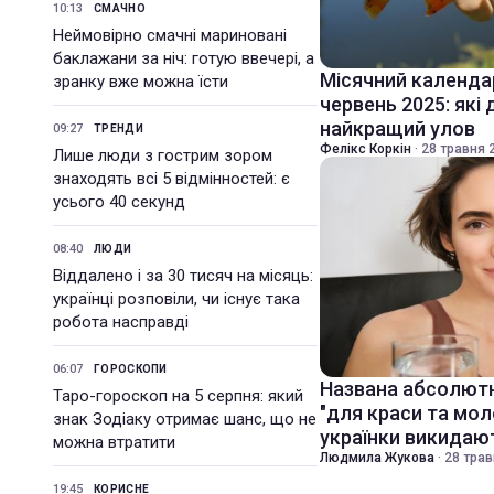
10:13
СМАЧНО
Неймовірно смачні мариновані
баклажани за ніч: готую ввечері, а
Місячний календа
зранку вже можна їсти
червень 2025: які 
найкращий улов
09:27
ТРЕНДИ
Фелікс Коркін
·
28 травня 2
Лише люди з гострим зором
знаходять всі 5 відмінностей: є
усього 40 секунд
08:40
ЛЮДИ
Віддалено і за 30 тисяч на місяць:
українці розповіли, чи існує така
робота насправді
06:07
ГОРОСКОПИ
Названа абсолютн
Таро-гороскоп на 5 серпня: який
"для краси та моло
знак Зодіаку отримає шанс, що не
українки викидаю
можна втратити
Людмила Жукова
·
28 трав
19:45
КОРИСНЕ