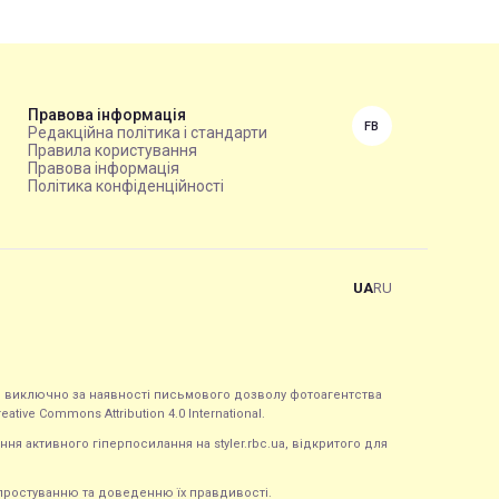
Правова інформація
FB
Редакційна політика і стандарти
Правила користування
Правова інформація
Політика конфіденційності
UA
RU
ься виключно за наявності письмового дозволу фотоагентства
tive Commons Attribution 4.0 International.
ння активного гіперпосилання на styler.rbc.ua, відкритого для
 спростуванню та доведенню їх правдивості.