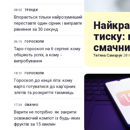
08:02
ТРЕНДИ
Впорається тільки найрозумніший:
Найкра
переставте один сірник і виправте
рівняння за 30 секунд
тиску:
06:15
ГОРОСКОПИ
смачни
Таро-гороскоп на 6 серпня: кому
обіцяють успіх, а кому -
Тетяна Самарук
·
28 
випробування
18:13
ГОРОСКОПИ
Гороскоп до кінця літа: кому
варто готуватися до кар'єрних
злетів та розкриття таємниць
17:34
СМАЧНО
Варити не потрібно: як закрити
освіжаючий компот із будь-яких
фруктів за 15 хвилин