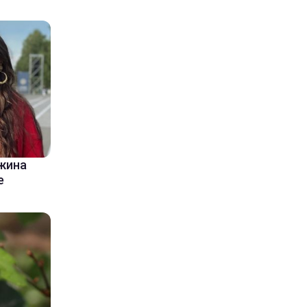
ужина
е