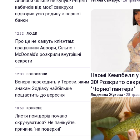
Ананаси більше не купую! Рецепт
Тетяна Самарук
·
28 травня
кабачків від моєї свекрухи
підкорив усю родину з першої
банки
12:32
ЛЮДИ
Про це не кажуть клієнтам:
працівники Аврори, Сільпо і
McDonald's розкрили внутрішні
секрети
Наомі Кемпбелл у 
12:00
ГОРОСКОПИ
30! Розкрито сек
Венера переходить у Терези: яким
знакам Зодіаку найбільше
"Чорної пантери"
пощастить до вересня
Людмила Жукова
·
28 трав
10:58
КОРИСНЕ
Листя помідорів почало
скручуватися? Не панікуйте,
причина "на поверхні"