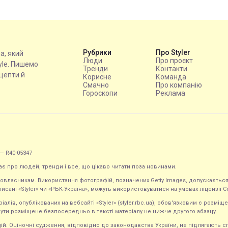
Рубрики
Про Styler
на, який
Люди
Про проєкт
tyle. Пишемо
Тренди
Контакти
ецепти й
Корисне
Команда
Смачно
Про компанію
Гороскопи
Реклама
— R40-05347
ає про людей, тренди і все, що цікаво читати поза новинами.
равовласникам. Використання фотографій, позначених Getty Images, допускаєт
исані «Styler» чи «РБК-Україна», можуть використовуватися на умовах ліцензії Crea
ів, опублікованих на вебсайті «Styler» (styler.rbc.ua), обов'язковим є розміще
ути розміщене безпосередньо в тексті матеріалу не нижче другого абзацу.
кацій. Оціночні судження, відповідно до законодавства України, не підлягають