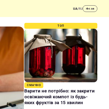
UA
/
RU
rbc.ua
ТОП
СМАЧНО
Варити не потрібно: як закрити
освіжаючий компот із будь-
яких фруктів за 15 хвилин