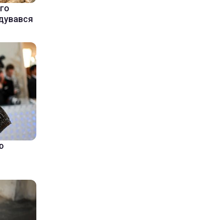
ого
адувався
ю