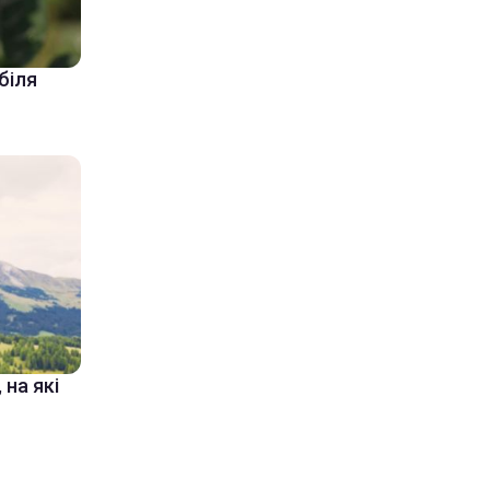
біля
 на які