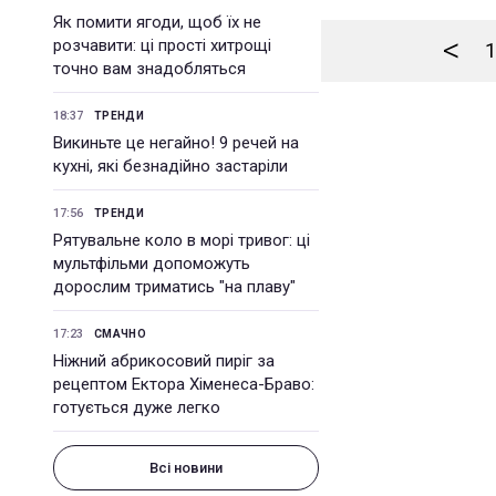
Як помити ягоди, щоб їх не
<
розчавити: ці прості хитрощі
1
точно вам знадобляться
18:37
ТРЕНДИ
Викиньте це негайно! 9 речей на
кухні, які безнадійно застаріли
17:56
ТРЕНДИ
Рятувальне коло в морі тривог: ці
мультфільми допоможуть
дорослим триматись "на плаву"
17:23
СМАЧНО
Ніжний абрикосовий пиріг за
рецептом Ектора Хіменеса-Браво:
готується дуже легко
Всі новини