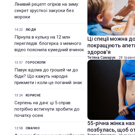
Лінивий рецепт огірків на зиму:
секрет хрусткої закуски без
мороки
14:22
ЛЮДИ
Пірнула в кульку на 12 млн
Ці спеції можна до
переглядів: блогерка з мемного
покращують апети
відео пояснила кумедний вчинок
здоров'я
Тетяна Самарук
·
28 травня
13:57
ГОРОСКОПИ
Павук вдома до грошей чи до
біди? Що кажуть народні
прикмети і коли це поганий знак
13:24
КОРИСНЕ
Серпень на дачі: ці 5 справ
потрібно встигнути зробити до
початку осені
55-річна жінка наз
12:58
СМАЧНО
позбулась, щоб от