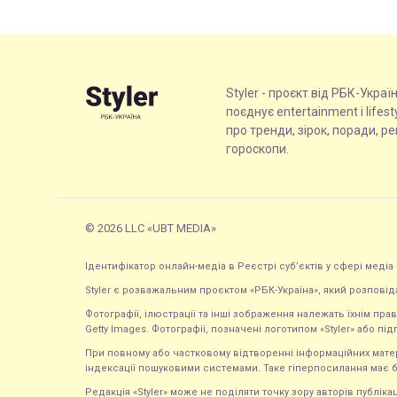
Styler - проєкт від РБК-Украї
поєднує entertainment і lifes
про тренди, зірок, поради, р
гороскопи.
© 2026 LLC «UBT MEDIA»
Ідентифікатор онлайн-медіа в Реєстрі суб’єктів у сфері медіа 
Styler є розважальним проєктом «РБК-Україна», який розповід
Фотографії, ілюстрації та інші зображення належать їхнім п
Getty Images. Фотографії, позначені логотипом «Styler» або підп
При повному або частковому відтворенні інформаційних матеріал
індексації пошуковими системами. Таке гіперпосилання має б
Редакція «Styler» може не поділяти точку зору авторів публі