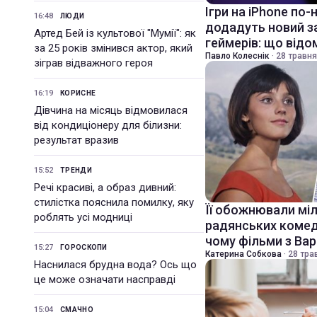
Ігри на iPhone по-
16:48
ЛЮДИ
додадуть новий з
Артед Бей із культової "Мумії": як
геймерів: що відо
за 25 років змінився актор, який
Павло Колеснік
·
28 травня
зіграв відважного героя
16:19
КОРИСНЕ
Дівчина на місяць відмовилася
від кондиціонеру для білизни:
результат вразив
15:52
ТРЕНДИ
Речі красиві, а образ дивний:
стилістка пояснила помилку, яку
Її обожнювали міл
роблять усі модниці
радянських комеді
чому фільми з Вар
15:27
ГОРОСКОПИ
Катерина Собкова
·
28 тра
Наснилася брудна вода? Ось що
це може означати насправді
15:04
СМАЧНО