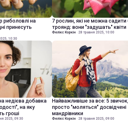
р риболовлі на
7 рослин, які не можна садити 
дні принесуть
троянд: вони "задушать" квіти
Фелікс Коркін
·
28 травня 2025, 10:00
025, 10:30
а недієва добавка
Найважливіше за все: 5 звичок,
дості", на яку
просто "моляться" досвідчені
ть гроші
мандрівники
ня 2025, 09:30
Фелікс Коркін
·
28 травня 2025, 09:00