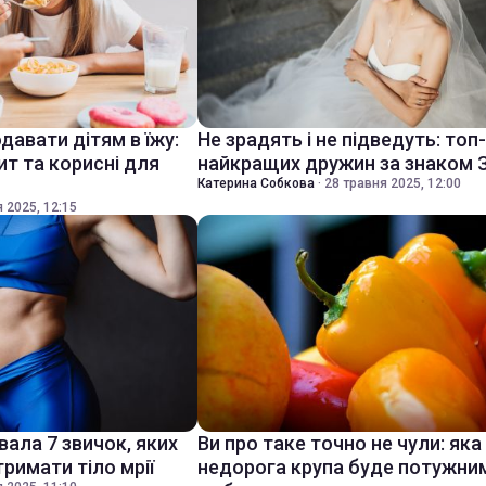
давати дітям в їжу:
Не зрадять і не підведуть: топ
т та корисні для
найкращих дружин за знаком 
Катерина Собкова
·
28 травня 2025, 12:00
 2025, 12:15
вала 7 звичок, яких
Ви про таке точно не чули: яка
римати тіло мрії
недорога крупа буде потужни