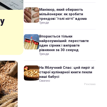
Манікюр, який обирають
мільйонерки: як зробити
у
трендові "голі нігті" вдома
Тренди
Впорається тільки
найрозумніший: переставте
один сірник і виправте
рівняння за 30 секунд
Тренди
На Яблучний Спас: цей пиріг зі
старої кулінарної книги пекли
наші бабусі
Смачно