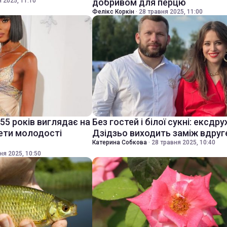
 2025, 11:10
добривом для перцю
Фелікс Коркін
·
28 травня 2025, 11:00
55 років виглядає на
Без гостей і білої сукні: ексдр
рети молодості
Дзідзьо виходить заміж вдруг
Катерина Собкова
·
28 травня 2025, 10:40
ня 2025, 10:50