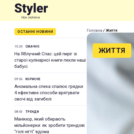
Головна
/ Життя
ОСТАННІ НОВИНИ
10:24
СМАЧНО
ЖИТТЯ
На Яблучний Спас: цей пиріг зі
старої кулінарної книги пекли наші
бабусі
09:56
КОРИСНЕ
Аномальна спека спалює грядки:
4 ефективні способи врятувати
овочі від загибелі
08:43
ТРЕНДИ
Манікюр, який обирають
мільйонерки: як зробити трендові
"голі нігті" вдома