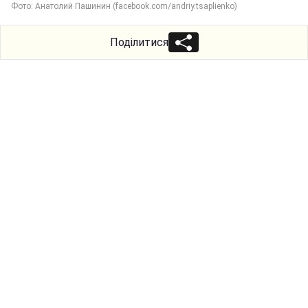
Фото: Анатолий Пашинин (facebook.com/andriy.tsaplienko)
Поділитися