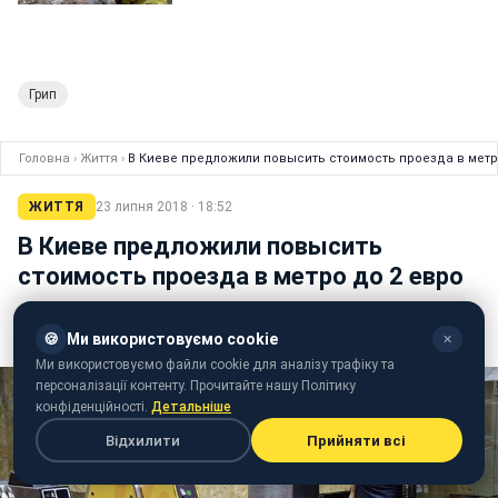
Грип
Головна
›
Життя
›
В Киеве предложили повысить стоимость проезда в метр
ЖИТТЯ
23 липня 2018 · 18:52
В Киеве предложили повысить
стоимость проезда в метро до 2 евро
Такое предложение рассматривали в Департаменте
экономики и инвестиций
🍪
Ми використовуємо cookie
✕
Ми використовуємо файли cookie для аналізу трафіку та
персоналізації контенту. Прочитайте нашу Політику
конфіденційності.
Детальніше
Відхилити
Прийняти всі