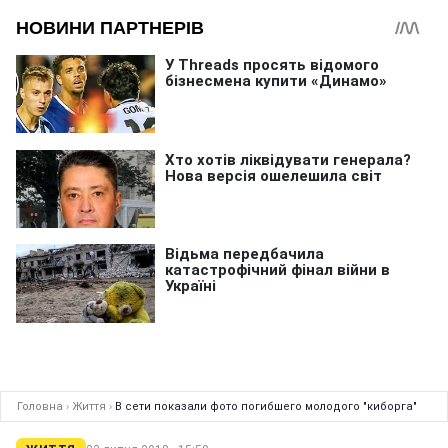
Головна
›
Життя
›
В сети показали фото погибшего молодого "киборга"