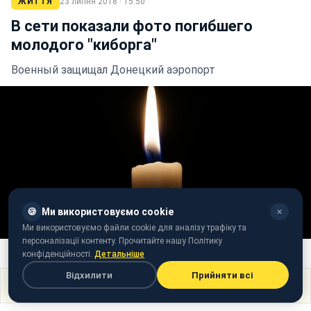
ЖИТТЯ
23 липня 2018 · 15:50
В сети показали фото погибшего
молодого "киборга"
Военный защищал Донецкий аэропорт
🍪
Ми використовуємо cookie
✕
Ми використовуємо файли cookie для аналізу трафіку та
персоналізації контенту. Прочитайте нашу Політику
Фото: pixabay
конфіденційності.
Детальніше
Відхилити
Прийняти всі
Поділитися