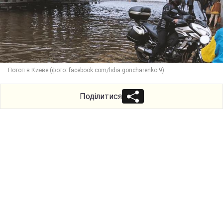
Потоп в Киеве (фото: facebook.com/lidia.goncharenko.9)
Поділитися