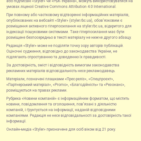
або підписані «Styler» чи «РБК-Україна», можуть використовуватися на
умовах ліцензії Creative Commons Attribution 4.0 International.
При повному або частковому відтворенні інформаційних матеріалів,
опублікованих на вебсайті «Styler» (styler.rbc.ua), обов'язковим є
розміщення активного гіперпосилання на styler.rbc.ua, відкритого для
індексації пошуковими системами. Таке гіперпосилання має бути
розміщене безпосередньо в тексті матеріалу не нижче другого абзацу.
Редакція «Styler» може не поділяти точку зору авторів публікацій.
Оціночні судження, відповідно до законодавства України, не
підлягають спростуванню та доведенню їх правдивості.
За достовірність, зміст і відповідність вимогам законодавства
рекламних матеріалів відповідальність несе рекламодавець.
Матеріали, позначені плашками «Прес-реліз», «Спецпроєкт»,
«Партнерський матеріал», «Promo», «Благодійність» та «Резонанс»,
розміщуються на правах реклами.
Рубрика «Новини компаній» є інформаційним форматом, що містить
новини, повідомлення та оголошення, пов'язані з діяльністю
компаній, і ґрунтується на інформації, наданій відповідними
компаніями. Редакція не несе відповідальності за достовірність такої
інформації.
Онлайн-медіа «Styler» призначене для осіб віком від 21 року.