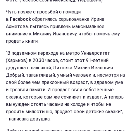
Чуть позже с просьбой о помощи
в
Facebook
обратилась харьковчанка Ирина
Ахметова, пытаясь привлечь максимальное
внимание к Михаилу Ивановичу, чтобы помочь ему
продать книги.
"В подземном переходе на метро Университет
(Харьков) в 20.30 часов, стоит этот 91-летний
дедушка с палочкой, Литовка Михаил Иванович.
Добрый, талантливый, умный человек и, несмотря на
свой более чем преклонный возраст, в здравом уме
и трезвой памяти. И продает свои собственные
сказки, которые сам же сочиняет и издает. А теперь
вынужден стоять часами на холоде и чтобы не
просить милостыню, продает свои детские сказки",
- написала девушка.
Добрых людей оказалось достаточно, писатель смог