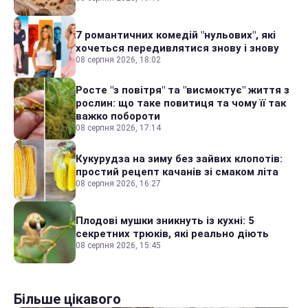
7 романтичних комедій "нульових", які
хочеться передивлятися знову і знову
08 серпня 2026, 18:02
Росте "з повітря" та "висмоктує" життя з
рослин: що таке повитиця та чому її так
важко побороти
08 серпня 2026, 17:14
Кукурудза на зиму без зайвих клопотів:
простий рецепт качанів зі смаком літа
08 серпня 2026, 16:27
Плодові мушки зникнуть із кухні: 5
секретних трюків, які реально діють
08 серпня 2026, 15:45
Більше цікавого