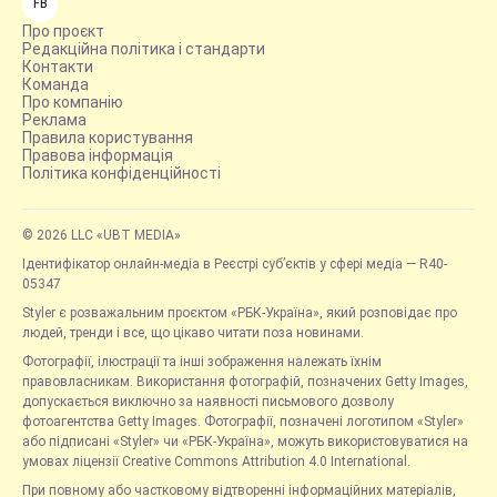
FB
Про проєкт
Редакційна політика і стандарти
Контакти
Команда
Про компанію
Реклама
Правила користування
Правова інформація
Політика конфіденційності
© 2026 LLC «UBT MEDIA»
Ідентифікатор онлайн-медіа в Реєстрі суб’єктів у сфері медіа — R40-
05347
Styler є розважальним проєктом «РБК-Україна», який розповідає про
людей, тренди і все, що цікаво читати поза новинами.
Фотографії, ілюстрації та інші зображення належать їхнім
правовласникам. Використання фотографій, позначених Getty Images,
допускається виключно за наявності письмового дозволу
фотоагентства Getty Images. Фотографії, позначені логотипом «Styler»
або підписані «Styler» чи «РБК-Україна», можуть використовуватися на
умовах ліцензії Creative Commons Attribution 4.0 International.
При повному або частковому відтворенні інформаційних матеріалів,