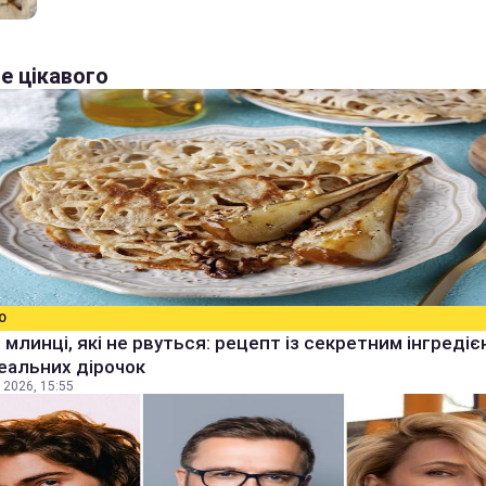
е цікавого
О
 млинці, які не рвуться: рецепт із секретним інгреді
еальних дірочок
 2026, 15:55