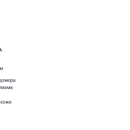
,
м.
домора.
лизма.
охоже