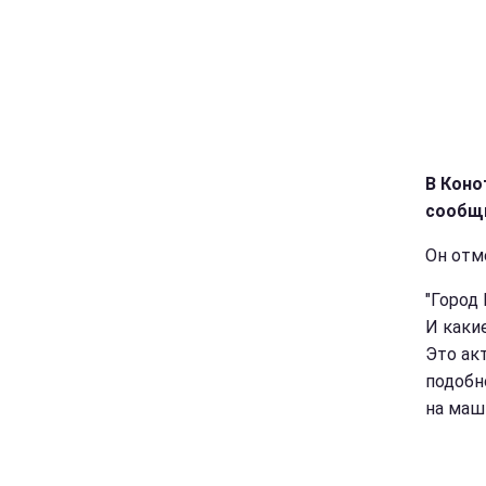
В Коно
сообщ
Он отм
"Город
И каки
Это ак
подобн
на маш