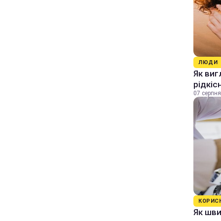
ЛЮДИ
Як виг
рідкіс
07 серпня
КОРИС
Як шви