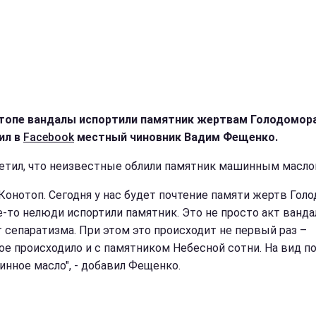
топе вандалы испортили памятник жертвам Голодомора
ил в
Facebook
местный чиновник Вадим Фещенко.
етил, что неизвестные облили памятник машинным масло
 Конотоп. Сегодня у нас будет почтение памяти жертв Голо
е-то нелюди испортили памятник. Это не просто акт ванда
т сепаратизма. При этом это происходит не первый раз –
ое происходило и с памятником Небесной сотни. На вид п
инное масло", - добавил Фещенко.