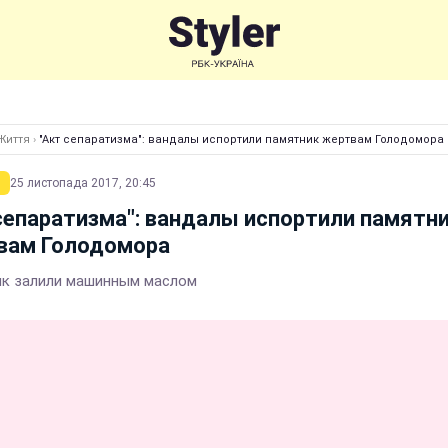
Життя
›
"Акт сепаратизма": вандалы испортили памятник жертвам Голодомора
25 листопада 2017, 20:45
сепаратизма": вандалы испортили памятн
вам Голодомора
к залили машинным маслом