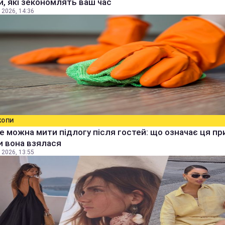
, які зекономлять ваш час
 2026, 14:36
КОПИ
е можна мити підлогу після гостей: що означає ця п
ки вона взялася
 2026, 13:55