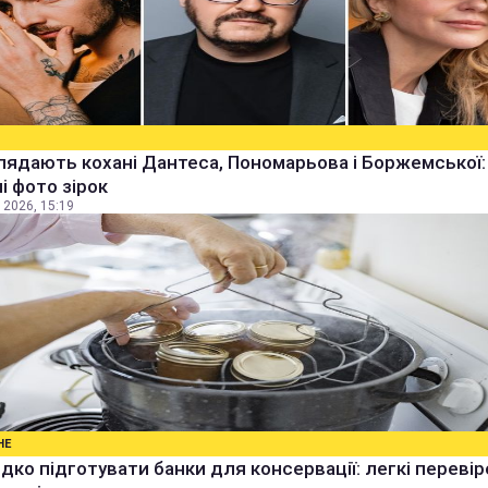
лядають кохані Дантеса, Пономарьова і Боржемської:
ні фото зірок
 2026, 15:19
НЕ
дко підготувати банки для консервації: легкі перевір