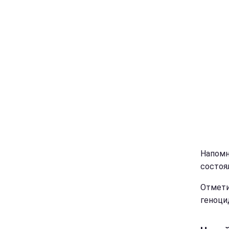
Напомн
состоя
Отмети
геноци