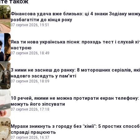
йте також
Фінансова удача вже близько: ці 4 знаки Зодіаку мож
розбагатіти до кінця року
07 серпня 2026, 19:51
Яка ти нова українська пісня: проходь тест і слухай хі
настрою
07 серпня 2026, 18:49
З ними не заснеш до ранку: 8 моторошних серіалів, які
надовго засядуть у пам'яті
07 серпня 2026, 18:09
10 речей, якими не можна протирати екран телефону:
можуть його зіпсувати
07 серпня 2026, 17:18
Мурахи зникнуть з городу без "хімії": 5 простих способі
справді працюють
07 серпня 2026, 16:37