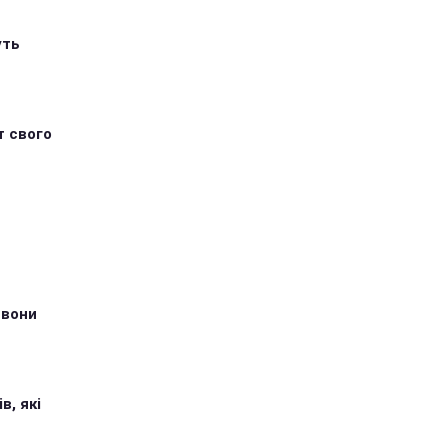
уть
т свого
 вони
в, які