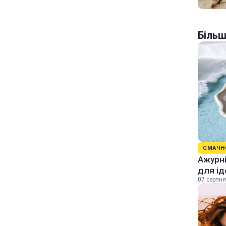
Більш
СМАЧН
Ажурні
для ід
07 серпня