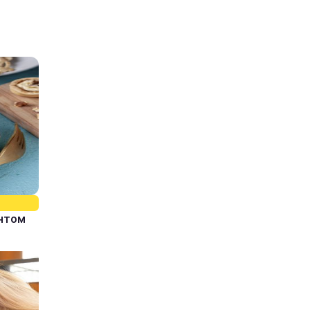
єнтом