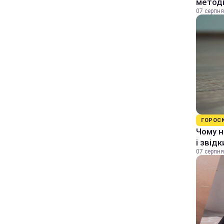
методи
07 серпня
ГОРОС
Чому н
і звід
07 серпня