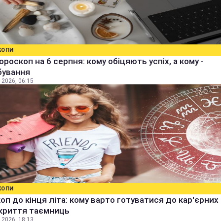
КОПИ
ороскоп на 6 серпня: кому обіцяють успіх, а кому -
бування
 2026, 06:15
КОПИ
оп до кінця літа: кому варто готуватися до кар'єрних
зкриття таємниць
 2026, 18:13