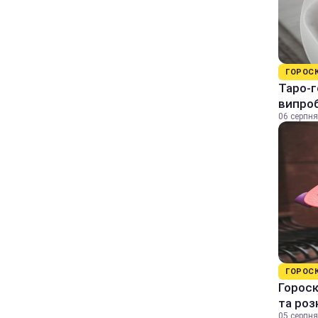
ГОРОС
Таро-г
випро
06 серпня
ГОРОС
Гороск
та ро
05 серпня