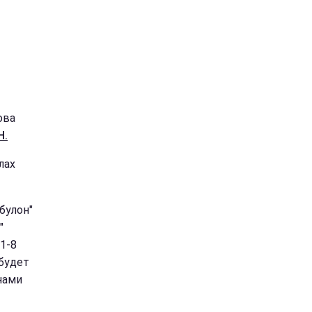
ова
Н.
лах
булон"
"
1-8
 будет
нами