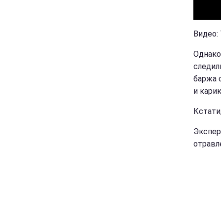
Видео:
Однако
следил
баржа 
и карик
Кстати
Экспер
отравл