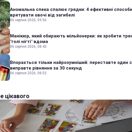
Аномальна спека спалює грядки: 4 ефективні способ
врятувати овочі від загибелі
06 серпня 2026, 09:56
Манікюр, який обирають мільйонерки: як зробити тре
"голі нігті" вдома
06 серпня 2026, 08:43
Впорається тільки найрозумніший: переставте один сі
виправте рівняння за 30 секунд
06 серпня 2026, 08:02
е цікавого