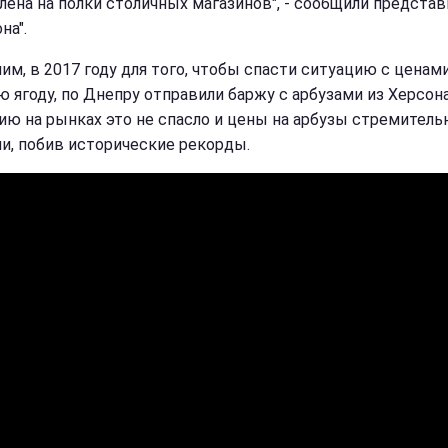
лена на полки столичных магазинов", - сообщили представ
на".
им, в 2017 году для того, чтобы спасти ситуацию с ценами
ю ягоду, по Днепру отправили баржу с арбузами из Херсона
ию на рынках это не спасло и цены на арбузы стремитель
и, побив исторические рекорды.