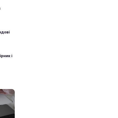
и
ндові
рник і