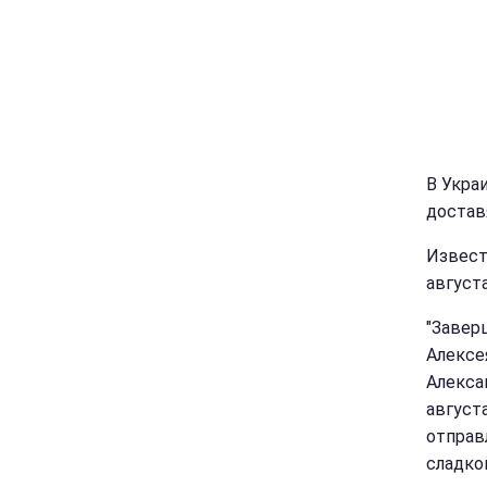
В Укра
достав
Извест
август
"Завер
Алексе
Алекса
август
отправ
сладко