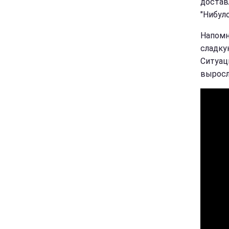
достав
"Нибуло
Напомн
сладку
Ситуац
выросл