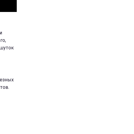
и
го,
 шуток
ьезных
тов.