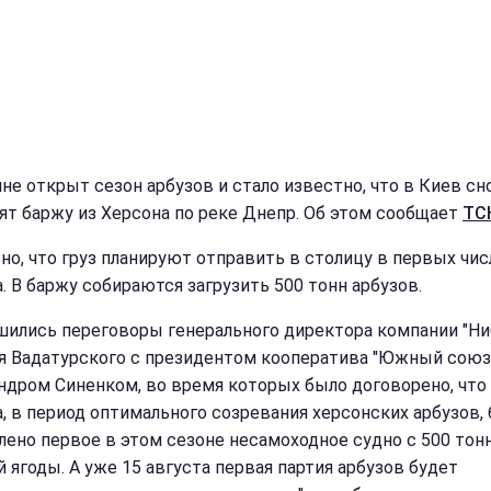
ине открыт сезон арбузов и стало известно, что в Киев сн
ят баржу из Херсона по реке Днепр. Об этом сообщает
ТС
но, что груз планируют отправить в столицу в первых чис
а. В баржу собираются загрузить 500 тонн арбузов.
шились переговоры генерального директора компании "Ни
я Вадатурского с президентом кооператива "Южный союз
ндром Синенком, во время которых было договорено, что 
а, в период оптимального созревания херсонских арбузов,
лено первое в этом сезоне несамоходное судно с 500 тон
й ягоды. А уже 15 августа первая партия арбузов будет