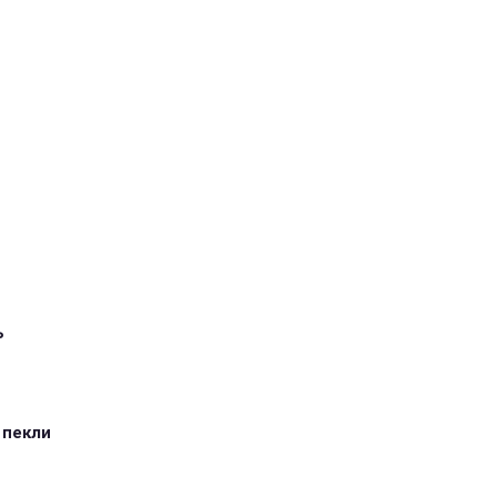
ь
 пекли