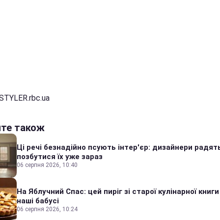
STYLER.rbc.ua
йте також
Ці речі безнадійно псують інтер'єр: дизайнери радят
позбутися їх уже зараз
06 серпня 2026, 10:40
На Яблучний Спас: цей пиріг зі старої кулінарної книги
наші бабусі
06 серпня 2026, 10:24