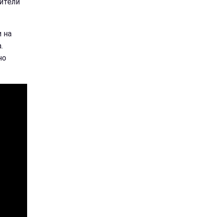
ители
 на
.
но