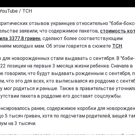
 YouTube / ТСН
критических отзывов украинцев относительно "бэби-бокс
ельстве заявили, что содержимое пакетов,
стоимость ко
ила 3377,8 гривен
, сделают более соответствующим
ниям молодых мам. Об этом говрится в сюжете
ТСН
.
 для новорожденных стали выдавать с сентября. В "бэби-
 22 позиции на первые 3 месяца жизни ребенка. Сначала в
е говорили, что будут выдавать рожденным с сентября, 
и, что это для всех, кто выписывался из роддома с сентяб
у мог родиться и раньше. Также в правительстве уточнили
сутствии пакета в роддоме его доставят соцслужбы.
онсировалось ранее, содержимое коробки для новорожде
до 5 тысяч гривен, хотя по подсчетам родителей, вещей та
ум на 3 тысячи.