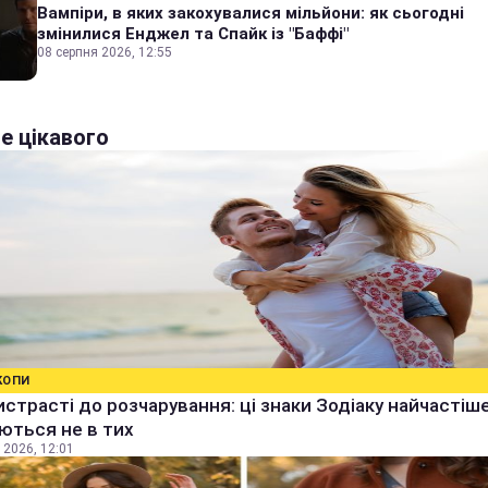
Вампіри, в яких закохувалися мільйони: як сьогодні
змінилися Енджел та Спайк із "Баффі"
08 серпня 2026, 12:55
е цікавого
КОПИ
истрасті до розчарування: ці знаки Зодіаку найчастіш
ються не в тих
 2026, 12:01