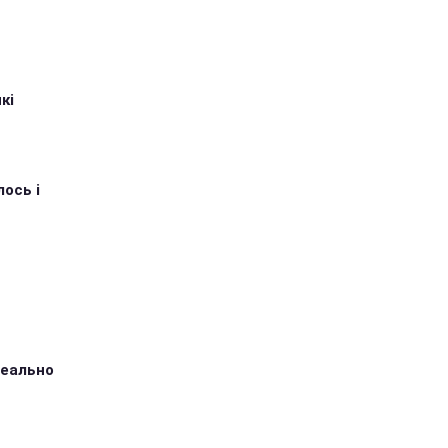
кі
ось і
ідеально