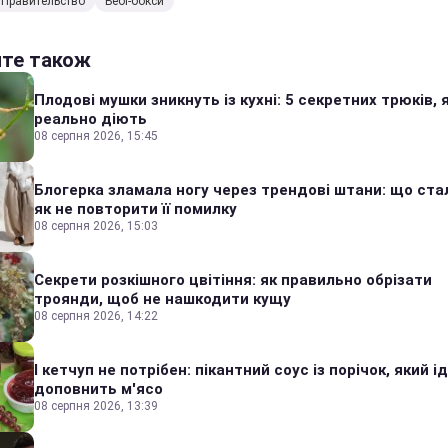
Правительство
Бебі-бокси
йте також
Плодові мушки зникнуть із кухні: 5 секретних трюків, я
реально діють
08 серпня 2026, 15:45
Блогерка зламала ногу через трендові штани: що стал
як не повторити її помилку
08 серпня 2026, 15:03
Секрети розкішного цвітіння: як правильно обрізати
троянди, щоб не нашкодити кущу
08 серпня 2026, 14:22
І кетчуп не потрібен: пікантний соус із порічок, який 
доповнить м'ясо
08 серпня 2026, 13:39