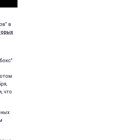
ов" в
торых
бокс"
потом
ря,
, что
нных
м