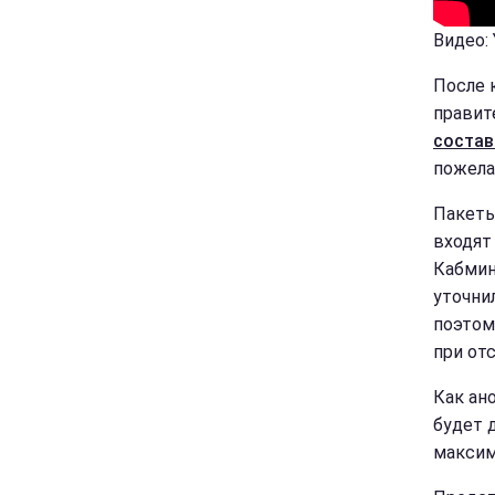
Видео:
После 
правит
состав
пожела
Пакеты
входят
Кабмин
уточнил
поэтом
при от
Как ан
будет 
максим