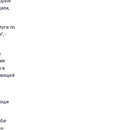
торые
или,
луги по
, -
.
ия.
а в
а вещей
мощи
би-
н.