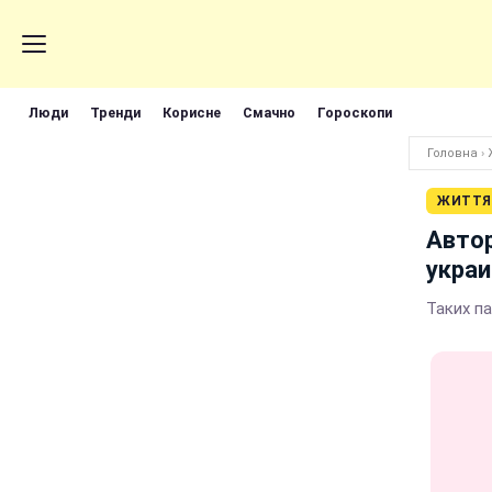
Люди
Тренди
Корисне
Смачно
Гороскопи
Головна
›
ЖИТТЯ
Автор
укра
Таких п