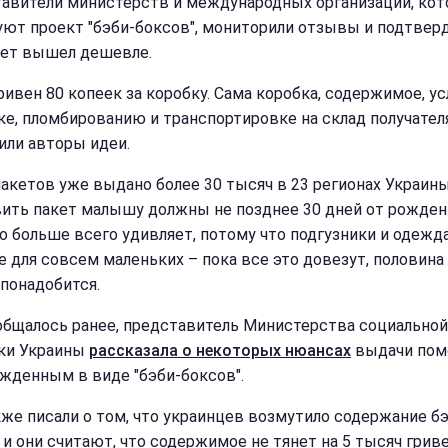
авители министерств и международных организаций, ко
уют проект "бэби-боксов", мониторили отзывы и подтверд
кет вышел дешевле.
ривен 80 копеек за коробку. Сама коробка, содержимое, ус
ке, пломбированию и транспортировке на склад получателя"
или авторы идеи.
пакетов уже выдано более 30 тысяч в 23 регионах Украины
ить пакет малышу должны не позднее 30 дней от рожден
о больше всего удивляет, потому что подгузники и одежд
е для совсем маленьких – пока все это довезут, половин
 понадобится.
общалось ранее, представитель Министерства социальной
ки Украины
рассказала о некоторых нюансах
выдачи по
жденным в виде "бэби-боксов".
же писали о том, что украинцев возмутило содержание бэ
 и они считают, что содержимое не тянет на 5 тысяч гриве