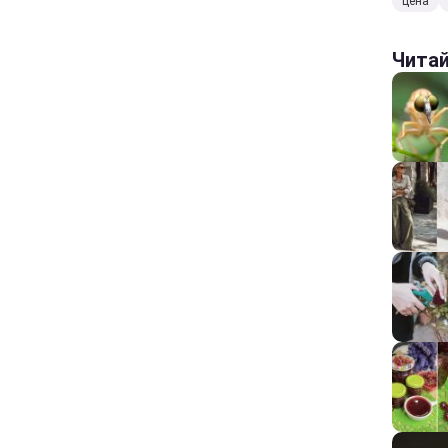
цена
Чита