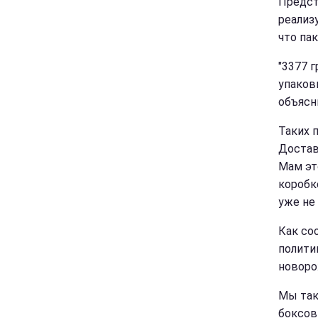
Предст
реализ
что па
"3377 г
упаков
объясн
Таких 
Достав
Мам эт
коробк
уже не
Как со
полити
новоро
Мы так
боксов