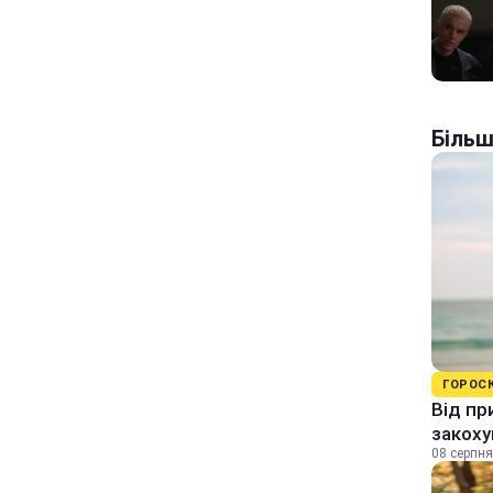
Більш
ГОРОС
Від пр
закоху
08 серпня